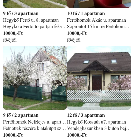
9
/
3 apartman
10
/
1 apartman
Hegykő Fertő u. 8. apartman
Fertőhomok Akác u. apartman
Hegykő a Fertő-tó partján fekvő települések turisztikai központja. A község jelentős vonzereje az egész évben nyitva tartó termál- és gyógyfürdő, mely a Filoména Vendégháztól 10 perc sétával elérhető. Hegykő kedvező földrajzi fekvése miatt jó kiindulópont a környező terület turisztikai és kulturális programjaihoz, Fertőd-Nagycenk-Sopron és a szomszédos települések nevezetességeinek megismeréséhez. A szálláshelyen 3 apartmanban 9 fő elhelyezésére van lehetőség. Férőhely apartmanonként: 2 + 1 fő. Családi ház udvarán lévő Vendégházban van az A/ és a B/ apartman, méretük és berendezésük megegyezik. Családi házból leválasztva újonnan került kialakításra a C/ apartman, mely a teraszról nyílik. Az A/ és B/ apartmanhoz 1-1 kocsibeálló tartozik, a C/ apartman vendége az udvaron parkolhat, füves területen. Az apartmanok felszereltsége azonos színvonalú. Nappali ágyazható kanapéval, felszerelt konyhával, étkezővel, hálószoba franciaággyal - ágyneművel, wc-zuhanyzós fürdőszoba hajszárítóval - 1-1 fürdőlepedő és törölköző személyenként, TV a nappaliban. Wi-Fi. Klíma. A Filoména Vendégház SZÉP kártya elfogadóhely Hegykőn, egész évben várja a pihenni, fürödni és kirándulni vágyó vendégeket.
Soprontól 15 km-re Fertőhomokon a kerékpárút és a közlekedési út mellett biztosítunk több szobás önálló épületben szálláshelyet vendégeink számára. Szezonálisan működik. Felnőttek részére van berendezve. Egy egységként adjuk ki minimum 8 személy részére. Parkolóhely kerítésen belül van. Az épület 2 szintes, több szobás épület. A szobákhoz tartozik fürdőszoba. A konyha kicsi. Reggeli és egyszerű étel készítésére alkalmas. Étkezni a fedett teraszon tudnak. Kitűnő csillagtúrákat lehet a vendégházból lebonyolítani. 800 m-re van a hegykői termálfürdő bejárata. Termálvizes medencéivel és különböző kényeztető szolgáltatásaival minden korosztály kedvére kínál kikapcsolódást. A közelben éttermek, szemben van egy kitűnő étterem, ahol lehet ebédelni. Hegykőn boltok, éttermek, pizzéria teszik lehetővé a bevásárlást és a vacsora lebonyolítását. A kerékpár szerelmesei kisebb nagyobb túrák során fedezhetik fel a Fertőtáj csodálatos szépségeit. Várjuk szeretettel vendégeinket. Információt szívesen adunk.
10000,-Ft
10000,-Ft
fő/éjtől
fő/éjtől
9
/
2 apartman
12
/
3 apartman
Fertőhomok Nefelejcs u. apartman
Hegykő Kossuth u7. apartman
Felnőttek részére kialakítptt szálláshely. Csendes üdülőhelyi zöld környezetben önálló apartmanokban tudjuk elhelyezni pihenni, kirándulni érkező vendégeinket. A minimum 4 fő, 2 éj. 1-2 személyre is apartman árat számítunk. A kerékpárokat a teraszon vagy a kertben lehet tárolni. IFA: 300 Ft/fő/éj. Szezonálisan működik.
Vendégházunkban 3 külön bejáratú apartman található, mindegyikben 2-2 szoba, felszerelt konyha, zuhanyzó, wc. /összesen 12 férőhely+ pótágy / Zárt udvarban lehet parkolni, a kertben grillezőhely van kialakítva. A házhoz tartozó kertben, árnyas fák között pihenhet, hallgathatja a madarak énekét. Sporteszközök: asztalitenisz, tollaslabda, lengőteke, kerékpárkölcsönzés. Hegykőn gyógyvízű termálfürdő működik, amely egész évben nyitva van. Kirándulási célok: Sopron 20km, Fertőd-Eszterházy kastély 6 km, Nagycenk-Széchenyi kastély 9 km, Fertőrákos-Kőfejtő 16km.
10000,-Ft
10000,-Ft