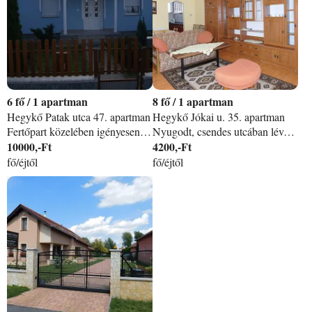
6
/
1 apartman
8
/
1 apartman
Hegykő Patak utca 47. apartman
Hegykő Jókai u. 35. apartman
Fertőpart közelében igényesen berendezett családi ház nyaralásra kiadó. Családok, baráti társaságok részére. Számlaképes Német nyelvű érdeklődők jelentkezését is tudjuk fogadni.
Nyugodt, csendes utcában lévő apartmanunkban várjuk a pihenni vágyókat.
10000,-Ft
4200,-Ft
fő/éjtől
fő/éjtől