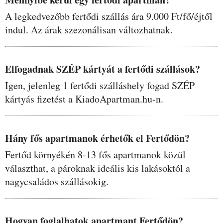
A legkedvezőbb fertődi szállás ára 9.000 Ft/fő/éjtől
indul. Az árak szezonálisan változhatnak.
Elfogadnak SZÉP kártyát a fertődi szállások?
Igen, jelenleg 1 fertődi szálláshely fogad SZÉP
kártyás fizetést a KiadoApartman.hu-n.
Hány fős apartmanok érhetők el Fertődön?
Fertőd környékén 8-13 fős apartmanok közül
választhat, a pároknak ideális kis lakásoktól a
nagycsaládos szállásokig.
Hogyan foglalhatok apartmant Fertődön?