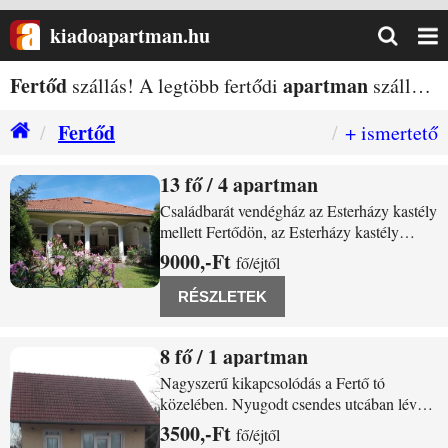
kiadoapartman.hu
Fertőd
apartman
szállás! A legtöbb fertődi
szállás egy helyen!
Fertőd
+ ismertető
13
/ 4 apartman
Fertőd Szent István utca 61.
Családbarát vendégház az Esterházy kastély
mellett Fertődön, az Esterházy kastély
szomszédságában lévő legnagyobb
9000,-Ft
fő/éjtől
parkosított kerttel rendelkező
vendégházunk, szeretettel várja családok,
RÉSZLETEK
baráti társaságok jelentkezését. Családi
lakrészeink kényelmes
8
/ 1 apartman
Fertőd Szent István utca32/a
Nagyszerű kikapcsolódás a Fertő tó
közelében. Nyugodt csendes utcában lévő
vendégházunk várja önt és családját.
3500,-Ft
fő/éjtől
Töltsön el pár napot nálunk élvezze