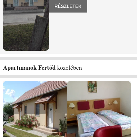
vendégszeretetünket. Garantáljuk
RÉSZLETEK
elégedett
Apartmanok Fertőd
közelében