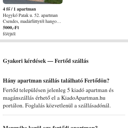
4
/
1 apartman
Hegykő Patak u. 52. apartman
Csendes, madárfüttytől hangos, szép utcában lévő családi házunk tetőterében külön bejárattal kialakított, klímával felszerelt apartmanunkban garantált a nyugodt pihenés!
5000,-Ft
fő/éjtől
Gyakori kérdések —
Fertőd
szállás
Hány apartman szállás található Fertődön?
Fertőd településen jelenleg 5 kiadó apartman és
magánszállás érhető el a KiadoApartman.hu
portálon. Foglalás közvetlenül a szállásadónál.
Mennyibe kerül egy fertődi apartman?