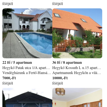
fő/éjtől
fő/éjtől
22
/
5 apartman
36
/
8 apartman
Hegykő Patak utca 1/A apartman
Hegykő Kossuth L u.15 apartman
Vendégházunk a Fertő-Hanság Nemzeti Park területén fekszik. A Fertőpart jellegzetes építészeti stílusát magán viselő épület gondtalan kikapcsolódást és pihenést kínál az idelátogatónak. Kétágyas fürdőszobás apartmanjainkban tágas konyha, étkezősarok, színes TV és hűtőszekrény áll vendégeink rendelkezésére. Udvarunkon vízforgatós medence található, mely minden vendégünk számára ingyenesen használható. A Fertő-tavat körülölelő kerékpárút házunk előtt halad el. Ismerje meg a Fertő-tavat, kezdje Fertő-parti kirándulását a hegykői Szanyi Vendégháztól!
Apartmanunk Hegykőn a világörökség részévé nyilvánított Fertő-tó partján fekszik. A Győrt Sopronnal összekötő 85-ös főútról közelíthető meg. A faluban termálfürdő üzemel, amely egész évben várja a gyógyulni és strandolni vágyokat. Apartmanunk a régiót megismerni vágyóknak kitűnő kiinduló pont. A természet kedvelőknek a Nemzeti Park érdekes látnivalókat és túrákat kínál. A Fertő-tót megkerülő kerékpárút a ház előtt halad el.
7000,-Ft
10000,-Ft
fő/éjtől
fő/éjtől