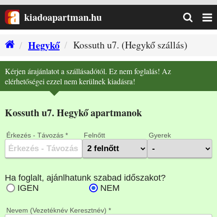
kiadoapartman.hu
Hegykő
Kossuth u7. (Hegykő szállás)
Kérjen árajánlatot a szállásadótól. Ez nem foglalás! Az
elérhetőségei ezzel nem kerülnek kiadásra!
Kossuth u7. Hegykő apartmanok
Érkezés - Távozás *
Felnőtt
Gyerek
Nevem (Vezetéknév Keresztnév) *