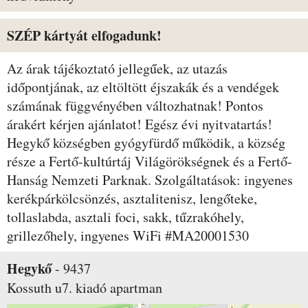
SZÉP kártyát elfogadunk!
Az árak tájékoztató jellegűek, az utazás
időpontjának, az eltöltött éjszakák és a vendégek
számának függvényében változhatnak! Pontos
árakért kérjen ajánlatot! Egész évi nyitvatartás!
Hegykő községben gyógyfürdő működik, a község
része a Fertő-kultúrtáj Világörökségnek és a Fertő-
Hanság Nemzeti Parknak. Szolgáltatások: ingyenes
kerékpárkölcsönzés, asztalitenisz, lengőteke,
tollaslabda, asztali foci, sakk, tűzrakóhely,
grillezőhely, ingyenes WiFi #MA20001530
Hegykő
-
9437
Kossuth u7.
kiadó apartman