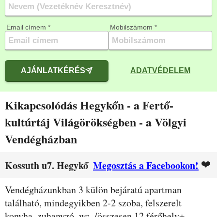
Email címem *
Mobilszámom *
AJÁNLATKÉRÉS
ADATVÉDELEM
Kikapcsolódás Hegykőn - a Fertő-
kultúrtáj Világörökségben - a Völgyi
Vendégházban
❤️
Kossuth u7. Hegykő
Megosztás a Facebookon!
Leírás
Vendégházunkban 3 külön bejáratú apartman
található, mindegyikben 2-2 szoba, felszerelt
konyha, zuhanyzó, wc. /összesen 12 férőhely+