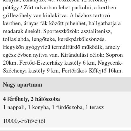
pótágy / Zárt udvarban lehet parkolni, a kertben
grillezőhely van kialakítva. A házhoz tartozó
kertben, árnyas fák között pihenhet, hallgathatja a
madarak énekét. Sporteszközök: asztalitenisz,
tollaslabda, lengőteke, kerékpárkölcsönzés.
Hegykőn gyógyvízű termálfürdő működik, amely
egész évben nyitva van. Kirándulási célok: Sopron
20km, Fertőd-Eszterházy kastély 6 km, Nagycenk-
Széchenyi kastély 9 km, Fertőrákos-Kőfejtő 16km.
Szobák és árak
Nagy apartman
4 férőhely, 2 hálószoba
1 nappali, 1 konyha, 1 fürdőszoba, 1 terasz
10000,-Ft/fő/éjtől