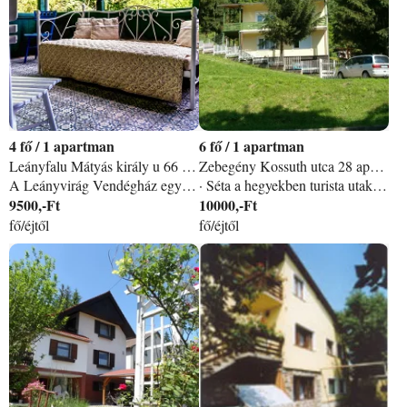
4
/
1 apartman
6
/
1 apartman
Leányfalu Mátyás király u 66 apartman
Zebegény Kossuth utca 28 apartman
A Leányvirág Vendégház egy elbűvölő mesebeli házikó az ország egyik legszebb részén, a Dunakanyarban, Leányfalun. A ház a békebeli idők hangulatát idézi, napjaink igényeinek megfelelve. Kiket vár a Leányvirág Vendégház? · Családokat akár pici babával is, mivel számukra is biztosítunk minden komfortot (babaágy, babakád) · Párokat, akik szeretnének egy időre elvonulni a világtól · Természetjárókat, akár gyalogosan, kerékpárral · Túrázókat, akik szeretnék bejárni a Pilist · Evezősöket Mi vár a látogatóra? · Egész évben nyitva tartó termálfürdő, uszoda, 600m-re a háztól (pénteken és szombaton éjszakai zenés fürdőzés) · Számtalan túrázási lehetőség, gyalogosan, kerékpárral, hisz lábaink előtt a Pilis · Dunai evezőskaland, hisz a Duna mindössze 700m-re van a háztól · Kulturális kirándulások Szentendrére (5km-re), Visegrádra (16km), Esztergomba (37km), Budapestre (28km) · Hajókirándulás Budapestre, Esztergomba, a Dunakanyarba · Kerékpárút Szentendrére, Budapestre · Téli-nyári bob pálya Visegrádon (15km) A vendégház 63nm lakótér, 2 szoba, konyha, fürdőszoba, fedett terasz, kert A szobák 2x2 ágyasak, TV, könyvek, társasjátékok. A konyha teljesen felszerelt-mikrohullámú sütő, villanyfőző-sütő, mosogatógép, kenyérpirító, hűtőszekrény, kávéfőző, edények, konyharuha, kávé, tea, alapfűszerek Ágynemű, törölköző áll a vendégek részére A kertben kocsibeállási lehetőség, grillsütő, tűzrakóhely
· Séta a hegyekben turista utakon, kerékpárral a Duna mentén kerékpárúton Nagymaros, Visegrád, Esztergom és Zebegény körúton. · Strandolás, úszás a Dunában, illetve a lepencei és a sturovói melegvizes csúzdás fürdőben, a vendégházunkban panorámás medencében, evezés a Dunán, lovaglás és sétakocsikázás lovashintón. · Hajóutak a zebegényben is kikötő visegrádi, esztergomi, szentedrei hajón. · Zebegényben a Szőnyi István festőművész emlékmúzeuma, Hajózástörténeti múzeum, Római katolikus templom, kálvária kilátó és a Szlovák házak megtekintése. · Kerékpár és kenukölcsönzés fél és egész napra. · Ipolyvölgyi tájház megtekintése, lepény, kuglóf sütés a kinti kemencében, Szőnyegszövés stb.
9500,-Ft
10000,-Ft
fő/éjtől
fő/éjtől