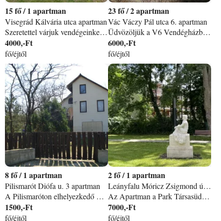
15
/
1 apartman
23
/
2 apartman
Visegrád Kálvária utca apartman
Vác Váczy Pál utca 6. apartman
Szeretettel várjuk vendégeinket Budapesttől 40 kilométerre található üdülőnkben. Mely Visegrád központjában, de mégis csendes helyen van. Két 2 ágyas 1 db 3 ágyas illetve két 4 ágyas szobánk van. Minden szobához külön fürdőszoba /zuhanyzó+WC/ tartozik. Minden szobában külön hűtőszekrény is található. A szobákhoz nagyon jól felszerelt közös konyha tartozik és egy tágas ebédlő. Üdülőnk ideális baráti társaságok, nagyobb családok részére is, hiszen egyidőben összesen 15 fő részére is tudunk szállást biztosítani. Vendégeink nyugodt pihenését napozóágyak és kerti asztalok biztosítják. Az udvarban szalonnasütésre - bográcsozásra, grillezésre kialakított rész található. Parkolási lehetőség zárt udvarban biztosított. A legközelebbi élelmiszerbolt mindössze 200 méterre található, az étterem és egy kávézó pedig gyalogosan 2 perc alatt elérhető. A Duna és a Nagymarosra közlekedő komp 5 perces sétára fekszik, a királyi palota 10 percre. A visegrádi vár gyalogosan 35 percre van az üdülő előtt elvezető sétányon keresztül. Felhívjuk szíves Vendégeink figyelmét: Szép kártyát és bankkártyát nem áll módunkban elfogadni, CSAK készpénzes fizetésre van lehetőség a szálláson.
Üdvözöljük a V6 Vendégházban! Szállónk a 2/A Vác centrum lehajtó közelében, csendes, kertvárosi környezetben található. A ház két szintjén, két önálló apartman található összesen 7 hálószobával. Mindkét apartmanhoz felszerelt konyha, fürdőszoba, WC tartozik. Szobáink 2-3-4 illetve 5 ágyasak. A szálláson WIFI hálózat és kábel tv biztosított. A 28 fő befogadására alkalmas szálláshely vendégmunkások, továbbképzésen résztvevők, iskolai kirándulócsoportok, sportrendezvények résztvevőinek figyelmébe ajánljuk.
4000,-Ft
6000,-Ft
fő/éjtől
fő/éjtől
8
/
1 apartman
2
/
1 apartman
Pilismarót Diófa u. 3 apartman
Leányfalu Móricz Zsigmond út 122 apartman
A Pilismaróton elhelyezkedő Herculem vendégház a vízparti szórakozások és a Duna-part szerelmeseinek biztosít kellemes kikapcsolódást. A ház 200 m-re helyezkedik el a parttól. Kertje napozásra alkalmas bográcsolás és grillsütés lehetőségét kínálja. A ház max. 10 főt tud elszállásolni, felszerelt konyával, nappalival és három különálló 2 ágyas hálószobával rendelkezik. Ingyenes parkolási lehetőség az udvarban és a garázsban van. Szabadidős programok: -Séta a hegyekben a turistautakon, kerékpárral a Duna mentén, kerékpárúton Nagymaros, Visegrád, Esztergom és Zebegény körúton -Strandolás, úszás a Dunában, ill. a lepencei és sturovói melegvizes csúszdás fürdőkben, evezés a Dunán, lovaglás és sétakocsikázás lovashintón. -Hajóutak a visegrádi, esztergomi, szentendrei hajón -Zebegényben a Szőnyi István Festőművész Emlékmúzeum, Hajózástörténeti Múzeum, római katolikus templom, kálvária kilátó és a Szlovák tájház megtekintése
Az Apartman a Park Társasüdülőben egy 20 négyzetméteres erkélyes szálláshely, az üdülő első emeletén, ősfás környezetben, közvetlenül a Duna mellett. Az apartmanban minikonyha (villanyrezsó, mikró, hűtő, edények, étkészlet), fürdő, WC (egy helységben) szoba, és erkély található.
1500,-Ft
7000,-Ft
fő/éjtől
fő/éjtől