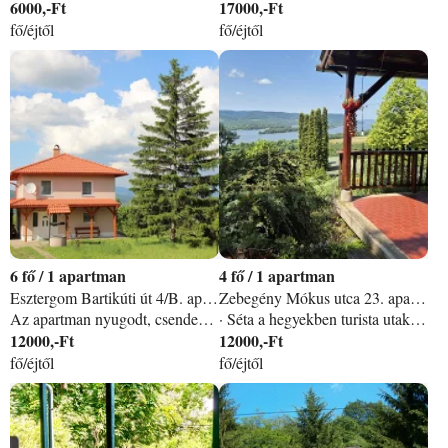
6000,-Ft
17000,-Ft
fő/éjtől
fő/éjtől
6
/
1 apartman
4
/
1 apartman
Esztergom Bartikúti út 4/B. apartman
Zebegény Mókus utca 23. apartman
Az apartman nyugodt, csendes környezetben a város felett helyezkedik el. Festői körpanorámás környezet, kilátás a Dunára, mentes a város zajától, az igazi pihenésre vágyóknak. Gyermekes családoknak és baráti társaságoknak is ideális kikapcsolódás. Nagyobb társaságoknak igény szerint a kertben sátorozási lehetőség biztosított. A kétszintes, teljesen felújított, téliesített - központi fűtéses - apartman egy 4000 m2-es telken fekszik, a gépkocsi parkolás a zárt kertben akár fedett helyen is megoldott. Grillezés, bográcsozási lehetőség a kertben. Gyalogos kirándulás a vaskapui kilátóba fél órás sétával. Esztergom nevezetességei - Bazilika, Vár, Keresztény Múzeum, Duna Múzeum, Mária Valéria híd, amin gyalog és gépkocsival is ellátogathatnak a szomszédos Párkányba - kellemes és tartalmas időtöltést biztosítanak az arra vágyóknak. Gépkocsival vagy akár hajóval kirándulást tehetnek a Dunakanyar másik királyi városába Visegrádra, vagy akár Szentendrére. Az apartman teljesen felszerelt konyhával és fürdőszobával rendelkezik. GPS koordináták: +4747˝46. 56˝, +1845˝50. 16˝ A szálláshely típusa: Magánszálláshely
· Séta a hegyekben turista utakon, kerékpárral a Duna mentén kerékpárúton Nagymaros, Visegrád, Esztergom és Zebegény körúton. · Strandolás, úszás a Dunában, illetve a lepencei és a sturovói melegvizes csúzdás fürdőben, a vendégházunkban panorámás medencében, evezés a Dunán, lovaglás és sétakocsikázás lovashintón. · Hajóutak a zebegényben is kikötő visegrádi, esztergomi, szentedrei hajón. · Zebegényben a Szőnyi István festőművész emlékmúzeuma, Hajózástörténeti múzeum, Római katolikus templom, kálvária kilátó és a Szlovák házak megtekintése. · Kerékpár és kenukölcsönzés fél és egész napra. · Ipolyvölgyi tájház megtekintése, lepény, kuglóf sütés a kinti kemencében, Szőnyegszövés stb.
12000,-Ft
12000,-Ft
fő/éjtől
fő/éjtől