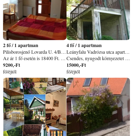
2
/
1 apartman
4
/
1 apartman
Pilisborosjenő Lovarda U. 4/B apartman
Leányfalu Vadrózsa utca apartman
Az ár 1 fő esetén is 18400 Ft. Saját bejáratú, udvarra nyílik az apartman. Külön, zárt kertrész nem tartozik hozzá. Közös udvar. Parkolás az apartman előtt 1 autónak díjmentesen biztosított. Kisállat díjmentes. Gyors wifi: ) Felszerelt teakonyha. Tv. Tágas fürdőszoba. Töltsenek el pár nyugodt napot kis falusi kuckónkban és szívják magukba a pilisi hegység friss levegőjét. Közel a város, ha extra programokra vágynak, és 200 m-re az erdő, ha kirándulnának, túráznának, lovagolnának vagy bicikliznének. Fedezzék fel az egri vár makettjét, ahol az Egri csillagok című filmet forgatták. Csodálják meg a naplementét a Teve-sziklánál, ahol ameddig a szem ellát a rózsaszínbe takarózó hegycsúcsok mögött szép lassan lenyugvó nap elvarázsolja lelküket. Ha kalandra vágynak, kövessék a nemzetközi Kéktúra útvonalat, vagy hódítsák meg a Nagy-Kevély és a Kis-Kevély csúcsait. Júniusban-júliusban előre meghirdetett időpontban ˝Szedd magad˝ levendula akcióban is részt vehetnek. Borgazdákkal előre egyeztetve vásárolhatnak a környék legfinomabb boraiból, vagy akár egy izgalmas Borvacsorára is jelentkezhetnek. A Német Nemzetiségi Tájházban egy különleges Múzeumba látogathatnak el, ahol megismerhetik falunk történetét. 150-re lévő Faló Büfében esténként fröccsözhetnek, jégkrém, gyorsételek szintén megtalálhatóak. Hétvégente finom bográcsos ételekkel tömhetik meg hasukat. A Mandelbrot pékségben kovászos, minőségi kenyereket, péksütiket vásárolhatnak, vagy akár kávézhatnak is. Nyitva tartásukról a közösségi oldalaikon tájékozódhatnak. Sok szeretettel várjuk Önöket!
Csendes, nyugodt környezetet keres, de nem szeretne sokat autózni? Pihenésre vagy kirándulni, kikapcsolódni vágyik? Akár gyógyvizes vagy éjszakai fürdőzés részese is lehet. Talán lakását éppen felújítják és elmenekülne a természetbe, de nem túl messze Bp-től vagy külföldön él és szabadságát töltené el barátaival, rokonaival. Mindezt megtalálja Leányfalun, ha a kényelmesen, romantikusan berendezett, jól felszerelt nyaralónkban pihen. Kerti partit rendezne vagy szülinapját ünnepelné? Nagy kertünkben ez is lehetséges. Ha a kalandot kedveli azt is megtalálja. Pomázon lovaglás, Visegrádon bobpálya, hagyományőrző várjátékok, strandolás, éjszakai fürdőzés, hajózás, horgászás a Dunán. Kedvére süthet szalonnát, főzhet bográcsban nálunk. Hosszú hétvégékre is igénybe vehető önálló faházunk. Ajánlom gyerekes családoknak. Csodás meleg vizű strand csúszdával, gyermekmedencével. A közelben bicikliút, számos kirándulóhely: Szentendre, Skanzen, Esztergom, Visegrád. Ha házi kedvence elkísérné, őt is örömmel látjuk. (kutya, macska). A ház 2 x 2 hálóból, felszerelt konyhából, zuhanyozóból, nappaliból, nagy teraszból áll. Akár nagyobb családnak vagy baráti társaságnak is nagyszerű. Fiatal pároknak is ajánlom, barátságos környék, a ˝nyugalom szigete˝, tiszta levegő. Megközelíthető 11-es aszfalt úton Budapesttől 25 Km (ingyenes parkolás), vagy hév, helyi járatú busz és egy kis gyaloglás. Emailben szívesen küldök képeket is. (Kora tavasztól késő őszig hónapokra is bérelhető 189. 000. -FT-tól+ IFA), Közös költség nincs, de kaució szükséges. szezon felárak májustól-juni 15-ig és aug. 31. -től- oktoberig +10. 000. - juni 15. -tól-aug. 31. -ig + 20. 000. -Ft TELJES ÉVRE NEM KIADÓ! A TÉLI HÓNAPOKBAN NEM LAKHATÓ, NEM TÉLIESÍTETT.
9200,-Ft
15000,-Ft
fő/éjtől
fő/éjtől