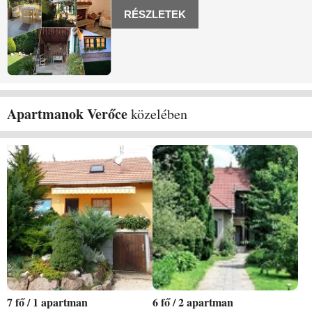
ház a vendégek rendelkezésére áll, tágas
RÉSZLETEK
verandával, az önálló kertben
bográcsozóval, zárt parkolóval egy
Apartmanok Verőce
közelében
7
/
1 apartman
6
/
2 apartman