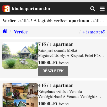
kiadoapartman.hu
Verőce
apartman
szállás! A legtöbb verőcei
szállás egy helyen!
Verőce
+ ismertető
7
/ 1 apartman
Verőce Táltos utca 45.
Patakparti szaunás házikó
Magánszálláshely. A Kispatak Erdei Ház
Verőce-Magyarkúton, az erdő szélén
10000,-Ft
fő/éjtől
csörgedező romantikus patak mellett várja
vendégeit. A 80 nm-es vendégház egyben
RÉSZLETEK
vehető ki. Pihenésre és túrázásra egyaránt
alkalmas, a közelben
4
/ 1 apartman
Verőce Losonci utca 12
Kényelmes szállás a Veranda
Vendégházban! A Veranda Vendégház
Verőcén a Duna parttól pár lépésre
10000,-Ft
fő/éjtől
található, 4 személyes szálláshely. Az egész