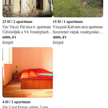
23
/
2 apartman
15
/
1 apartman
Vác Váczy Pál utca 6. apartman
Visegrád Kálvária utca apartman
Üdvözöljük a V6 Vendégházban! Szállónk a 2/A Vác centrum lehajtó közelében, csendes, kertvárosi környezetben található. A ház két szintjén, két önálló apartman található összesen 7 hálószobával. Mindkét apartmanhoz felszerelt konyha, fürdőszoba, WC tartozik. Szobáink 2-3-4 illetve 5 ágyasak. A szálláson WIFI hálózat és kábel tv biztosított. A 28 fő befogadására alkalmas szálláshely vendégmunkások, továbbképzésen résztvevők, iskolai kirándulócsoportok, sportrendezvények résztvevőinek figyelmébe ajánljuk.
Szeretettel várjuk vendégeinket Budapesttől 40 kilométerre található üdülőnkben. Mely Visegrád központjában, de mégis csendes helyen van. Két 2 ágyas 1 db 3 ágyas illetve két 4 ágyas szobánk van. Minden szobához külön fürdőszoba /zuhanyzó+WC/ tartozik. Minden szobában külön hűtőszekrény is található. A szobákhoz nagyon jól felszerelt közös konyha tartozik és egy tágas ebédlő. Üdülőnk ideális baráti társaságok, nagyobb családok részére is, hiszen egyidőben összesen 15 fő részére is tudunk szállást biztosítani. Vendégeink nyugodt pihenését napozóágyak és kerti asztalok biztosítják. Az udvarban szalonnasütésre - bográcsozásra, grillezésre kialakított rész található. Parkolási lehetőség zárt udvarban biztosított. A legközelebbi élelmiszerbolt mindössze 200 méterre található, az étterem és egy kávézó pedig gyalogosan 2 perc alatt elérhető. A Duna és a Nagymarosra közlekedő komp 5 perces sétára fekszik, a királyi palota 10 percre. A visegrádi vár gyalogosan 35 percre van az üdülő előtt elvezető sétányon keresztül. Felhívjuk szíves Vendégeink figyelmét: Szép kártyát és bankkártyát nem áll módunkban elfogadni, CSAK készpénzes fizetésre van lehetőség a szálláson.
6000,-Ft
4000,-Ft
fő/éjtől
fő/éjtől
4
/
1 apartman
Vác Liszt Ferenc sétány 3 apartman