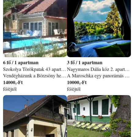
6
/
1 apartman
3
/
1 apartman
Szokolya Törökpatak 43 apartman
Nagymaros Dália köz 2. apartman
Vendégházunk a Börzsöny hegységben helyezkedik el. Festői környezetben, ahol a házat erdő és patak öleli. Ha madárcsicsergésre és patakcsobogásra szeretne ébredni, feltétlen töltsön itt néhány napot. Mi nem kulcsos ház vagyunk, nálunk nincs konyha használat. Mi kiszolgáljuk vendégeinket, Önöknek csak élvezni kell a táj és környezet adta szépséget és nyugalmat. Kültéri fűtött medencénkben (június 15-augusztus 31-ig) fogyasszon el egy hideg koktélt. Nálunk feltöltődhet és kipihenheti fáradalmait. Tökéletes kirándulási lehetőséget biztosít a környék. Előttünk jár Kismarosról a királyréti kisvasút. Ezen kívül rengeteg jó program és látnivaló van a környéken. Három darab emeleti szoba, 6 fő részére, ebből 2 erkélyes a harmadik erkély nélküli. Minden szobában, korlátlan WiFi. , törölköző és köntös. Kerti grillezés, bográcsozás abban az esetben, amennyiben a vendég minden hozzávalóról gondoskodik. Finn és infra szauna. Masszázsöböl, úszó ellenáramoltató, nyakzuhany a medencében (térítés ellenében).
A Maroschka egy panorámás vendégház Nagymaroson, ahol az ágyból csodálhatod a napfelkeltét a Kisoroszi Szigetcsúcs felett. A teljesen légkondicionált házat alapvetően 2 fő fogadására terveztük, de az ágyazható kanapén is lehet aludni. A földszinten egy jól felszerelt konyha, étkező, nappali, fürdőszoba és egy nagy terasz, az emeleten pedig egy hálószoba várja a vendégeket.
14000,-Ft
10000,-Ft
fő/éjtől
fő/éjtől