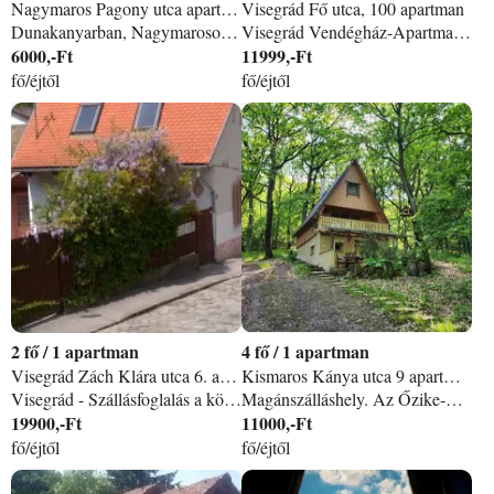
Nagymaros Pagony utca apartman
Visegrád Fő utca, 100 apartman
Dunakanyarban, Nagymaroson szeretettel várjuk vendégeinket kétszintes vendégházunkban. Különleges elhelyezkedésének köszönhetően, a szállásról gyönyörű kilátás nyílik a Dunakanyar, hegyoldal és a Visegrádi Fellegvár felé. A ház egyszerre egy vendégcsoportnak van kiadva. Felszerelt konyha, nagy terasz, gyönyörű panoráma, kerti bútor, kerti szauna, pingpong, csocsó, hangulatos szaletli, hintaágy, kerékpárok, bográcsozási, grillezési lehetőség szolgálják a hozzánk látogató vandégeket. Ajánljuk családoknak, pároknak, idősebb korosztály részére, a természet páratlan szépségét, nyugalmát élvezhetik nálunk. Vendégeink kikapcsolódásához hozzájáruló lehetőségek: Friss termelői reggeli, vacsora házhoz szállítás, masszázs a háznál. A környék bővelkedik kirándulási, túrázási lehetőségekben. A ház a zöld színű túraútvonalon épült, az utca végén kezdődik a Börzsöny. Vendégeink ellátogathatnak Visegrádra, Zebegénybe, Esztergomba, erdei kisvasúttal a Börzsönybe. Bérelhető egész évben, 2-7 főig.
Visegrád Vendégház-Apartman kedvező árakon, jól felszerelt apartmanjaiban várja kikapcsolódni, pihenni, üdülni vágyó családokat, párokat, barátokat. Apartmanjaink jellemzői: Minden apartman külön bejárattal rendelkezik a kertszintről. Minden apartmanhoz saját kis kertrész tartozik kerti asztallal és székekkel. Védett WIFI kapcsolatot biztosítunk. Az összes apartmanban, minden szobában külön-külön TV-található, kábeltévé programokkal. Az apartmanokban nyáron külön díjért klíma használat is igényelhető. Minden apartmanban külön étkező-konyha van. A konyhák teljes felszereltségek (gáztűzhely, hűtőszekrény, mikrósütő, kávéfőző, mosogató, edények és evőeszközök). A kertben való kikapcsolódáshoz közös használatra ping-pong asztal rendelkezésre. Az apartmanok önellátóak, de változatos étkezési lehetőségek vannak 500 méteren belül (éttermek, pizzéria, büfé, kávézó, stb. ) A szállás Visegrád központjától pár száz méterre található, jól megközelíthető helyen. Kikapcsolódási lehetőségek: Wellness központ 800 méterre Télen síelés a mogyoró-hegyen, hóágyúzott pálya Teniszpálya 800 méterre Termál strand (jelenleg Leányfalun, vagy Párkányban) Téli-nyári bobpálya Canpopy Kishajó kirándulás, sétahajózás, Múzeum, Vár, stb. Természetjárás Dunai horgászat Bicikli túrázás (kölcsönző 150 m-re) stb. Bulizókat nem fogadunk! Egy vendégkör részére csak egy apartmant biztosítunk azonos időszakban, a többi vendég nyugalma érdekében Az árak tájékoztató jellegű alapárak, az utazás időpontjának, az eltöltött éjszakák és a vendégek számának függvényében változhatnak az ajánlatban. Nyitvatartás: márciustól-novemberig
6000,-Ft
11999,-Ft
fő/éjtől
fő/éjtől
2
/
1 apartman
4
/
1 apartman
Visegrád Zách Klára utca 6. apartman
Kismaros Kánya utca 9 apartman
Visegrád - Szállásfoglalás a központban Visegrád-Kálvária Fogadó-Magánszálláshely: 6/2017 Engedélyszám: NTAK: EG19004242 - Visegrád-Kálvária Fogadó-Magánszálláshely: 6/2017 KISFALUDY-PÁLYÁZATI PROGRAM Kedvezményezett neve: Móritzné Nagy Ilona - Kálvária Fogadó Pályázati azonosító: TFC-M-1. 1. 2-2020-02322 Pályázat címe: Kisfaludy Szálláshelyfejlesztési Konstrukció -magánszálláshelyek és egyéb szálláshelyek fejlesztése KÁLVÁRIA FOGADÓ A Vendégeknek nyújtott kényelmi szolgáltatások fejlesztése. Minőségi külső-belső arculat megvalósítása a szálláshelyen. Új, és modern eszközök beszerzése. Kültéri beruházások kialakítása. Trip to Visegrád - Kirándulás Visegrádra - webhely. A hegy lábánál, a Kálvária lépcsőnél helyezkedik el, egy századfordulós hangulatát idéző ​​tornácos ház, valamint egy kisebb teljesen önálló ház. Belecsöppenhet a romantikus hangulatot idéző enteriőrbe, a kellemesen hűs nagyméretű tornácon, és a kertben. Visegrád történelmi központjában található a szálláshely, a túraútvonalak kiinduló pontjánál. WIFI az ingatlanok területén szabadon használható. Kedves Vendégek! Fokozott higiénia biztosítása, és annak betartása! - Ingyenes szolgáltatás: túravezetés, és igény szerinti lelkigondozás. - Várom a pihenni, kikapcsolódni akarókat, és a lelki feltöltődésre vágyókat. - Én a házigazda fogadom Önöket, és igyekszem a segítségükre lenni. - Szolgáltatások: Alapvető kellékek: - Saját bejárat. - Fűtés. - Konyha: Mikrohullámú sütő, Kávéfőző, Vízforraló, Teafőző, Hűtőszekrény, Étkészlet és evőeszközök. - Hajszárító, Vállfák, Vasaló, Meleg víz, Törölközők, Tusfürdő, Folyékony szappan. - Fertőtlenítő kézmosószer, Fertőtlenítő szerek, Levegőtisztító. - Ágyneműk, plusz párnák és takarók. - Televízió és rádió. - Wifi és laptopbarát munkaterület. - Ingyenes parkolás a helyszínen. Ingyenes utcai parkolás. - Egyszintes otthon. Terasz-tornác. Kert-udvar. - Lépcső nélküli közlekedés. - A tornác, és a kert területe szabadon használható. - Hosszú távú foglalás megengedett. - WIFI az ingatlanok területén szabadon vehető. Ajándékok: - Ingyenes szolgáltatás: túravezetés, és igény szerinti lelkigondozás. - Csomagmegőrzés térítésmentes biztosítása! - Visegrád és környéke térkép, valamint visegrádi forrásvíz biztosítása. - Reggel: igény szerint, ingyenes kávé felszolgálása, miden hozzávalóval.
Magánszálláshely. Az Őzike-Lak Vendégház Kismaros-Börzsönyligeten várja a pihenni, túrázni, kikapcsolódni vágyó vendégeit. Pihenésre, túrázásra kitűnően alkalmas klímával felszerelt nyaraló. Ha szeretne madárcsicsergésre ébredni, távol a város zajától gyönyörű erdei környezetben, akkor szeretettel ajánljuk Önnek teljesen felszerelt nyaralóházunkat. Ősszel szarvasbőgést is lehet hallgani. SZÁLLÁS LEÍRÁSA: Festői helyen lévő önálló kis házban 4 fő kényelmesen elfér, alvási lehetőség az emeleten egy franciaágy két egyszemélyes ágy a nappaliban kanapé, ágyneműt biztosítunk. A nappaliban hűvösebb estéken élvezhetik a kandalló melegét. A fürdőben tusoló, kézmosó illetve a wc található. Törülközőt biztosítunk. Zárt udvaron parkolás biztosított. Nyársalási, és grillezési lehetőség egyaránt rendelkezésükre áll. A kert parkosított, óriási tölgyfák árnyékban lehet kipihenni a hétköznapok fáradalmait. A reggeli kávézáshoz fedett terasz áll rendelkezésre, az esti beszélgetéshez egy nagyobb fedett terasz áll rendelkezésre, illetve egy szaletli. Programok: Kiépített kerékpárút Budapest-Vác-Szob útvonalon. Az útvonal többnyire a Duna mellett halad, így élvezhetjük a folyam látványát, be tekinthetünk a szigetek és az ártéri erdők élővilágába. A kerékpárút többször érinti a Duna-Ipoly Nemzeti Park területét, ahol számos természeti látnivalóban gyönyörködhetünk. A környéken több turistaútvonal, kilátó is elérhető. Vizisportok: A Dunán több szabad strand van a közelben, a sok helyen lehet kajakot, kenut bérelni. Horgászati lehetőségek: Duna parton (engedéllyel). A környék látnivalói: Kismarosról Királyrétre Erdei kisvasút. Nagyon szép környezetben egy horgásztó található. Kijelölt turistautak a ház közelében. Kismaros után Kóspallagra, Törökmezőre lehet eljutni. Nagymaros: Átkelő komp Visegrádra. Nagymaros után Zebegény festői környezetét lehet megtekinteni. Itt található Szőnyi István Múzeum és a Hajós Múzeum. Vác: Székesegyház. Váci Főtér, komppal megközelíthető Tahitótfalu, Leányfalu, Szentendre. Visegrád: Fellegvár. Esztergom Bazilika, Dunabogdányból a Rám szakadékon keresztül lehet eljutni Dobogókőre (gyalogtúra). Autóval is megközelíthető. Egyszerre csak egy társaságnak adjuk ki. Bulik, megtartására nem alkalmas. MEGKÖZELÍTHETŐSÉG: Budapesttől az M2 autóúton vagy a 2 számú főúton lehet eljutni Vácig majd a 12-es úton haladva Kismarosra. A Szokolyai útra forduljatok le jobbra, haladjatok tovább a kisvasút sínpárja mentén, majd az Öreg Morgó Étterem után kanyarodjatok balra a Gálhegyi útra, és ne térjetek le erről az aszfalt útról. A hegyen felfelé lesz a Rozmaring tér, onnan nyílik a Kánya utca. Parkolni a nagykaput kinyitva lehet a telken. Sajnos a navigációk (Wazze, google maps) nem ezen az útvonalon jelölik meg a megközelítést, nem javasoljuk, mert göröngyös az út. Gyalog vagy kerékpárral a Kismaros vasútállomás 30 percre van. A vonatok éjjel-nappal járnak Budapest Nyugati pályaudvar-Szob útvonalon. Várjuk szeretettel!
19900,-Ft
11000,-Ft
fő/éjtől
fő/éjtől