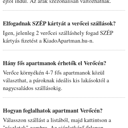
éjtől indul. Az árak szezonálisan változhatnak.
Elfogadnak SZÉP kártyát a verőcei szállások?
Igen, jelenleg 2 verőcei szálláshely fogad SZÉP
kártyás fizetést a KiadoApartman.hu-n.
Hány fős apartmanok érhetők el Verőcén?
Verőce környékén 4-7 fős apartmanok közül
választhat, a pároknak ideális kis lakásoktól a
nagycsaládos szállásokig.
Hogyan foglalhatok apartmant Verőcén?
Válasszon szállást a listából, majd kattintson a
"részletek" gombra. Az ajánlatkérő űrlapon