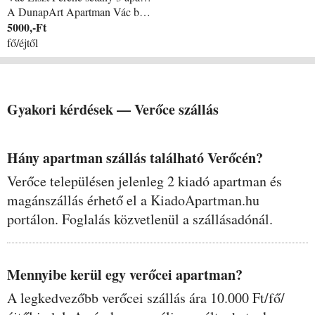
A DunapArt Apartman Vác belvárosában, közvetlenül a Duna parton található. Az ablakból csodálatos panoráma várja a vendégeket. Pár perces sétával elérhető piac, posta, bolt, pékség, üzletek, stb. Az épület előtt ingyenesen lehet parkolni. Külön bejárattal rendelkezik, itt tartózkodó vendégeink bármikor szabadon jöhetnek, mintha otthon lennének. Az apartman 30 nm nagyságú, 1 légterű berendezett stúdiólakás, egy franciaágy, egy lenyitható kanapé, étkező asztal, 2 szék, ruhaakasztó állvány vállfákkal, fiókos komód, TV 150 csatornával, ingyenes WIFI, valamint egy konyhapult, melyben hűtőszekrény, mosogató, beépített villanytűzhely, mikrohullámú sütő, evőeszközök, tányérok, poharak, edények, kávéfőző, vízforraló is található. A fürdőszobában zuhanykabin, mosdó, és WC van. Mindezekkel varázsoljuk otthonossá vendégeink számára szálláshelyünket. A DunapArt Apartman Vác belvárosának közepén, a Főtértől 50 méterre, közvetlenül a Duna partján található, igazi mediterrán hangulat, sétálóutcák, éttermek, programok, rendezvények teszik teljessé és kényelmessé az itt tartózkodást. Vác város igazi gyöngyszem, nyüzsgő kisváros, számos látnivalóval, múzeummal. Az aktív kikapcsolódásra vágyóknak is igazi paradicsom. A Duna partján, nagyon jó minőségű kerékpárút halad végig a Dunakanyarban, lehetőség van a vízi sportokat is kipróbálni, kerékpár és kenu bérlés közvetlen környezetünkben. A környéken gyönyörű túraútvonalakon kirándulhatnak. A Duna és a hegyek közelsége garantálja a tiszta levegőt. Két perces sétával elérhető több étterem, posta, üzletek, buszpályaudvar, vasútállomás, komp, hajóállomás. A belvárosban rendszeresen rendeznek szabadtéri koncerteket, sportrendezvényeket, gyermekprogramokat. Fontos számunkra vendégeink elégedettsége és hogy jól érezzék magukat nálunk és városunkban. Az apartman magánszálláshelyként üzemel, családi összefogással működtetjük. Igyekszünk rugalmasan, előzékenyen teljesíteni vendégeink kéréseit. Szeretettel várjuk a vendégeket és olyan hozzáállással fogadjuk, mely nekünk is jól esik, ha mi utazunk máshova.
5000,-Ft
fő/éjtől
Gyakori kérdések —
Verőce
szállás
Hány apartman szállás található Verőcén?
Verőce településen jelenleg 2 kiadó apartman és
magánszállás érhető el a KiadoApartman.hu
portálon. Foglalás közvetlenül a szállásadónál.
Mennyibe kerül egy verőcei apartman?
A legkedvezőbb verőcei szállás ára 10.000 Ft/fő/