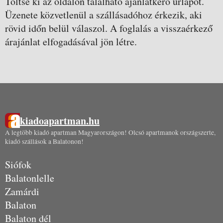
Töltse ki az oldalon található ajánlatkérő űrlapot.
Üzenete közvetlenül a szállásadóhoz érkezik, aki
rövid időn belül válaszol. A foglalás a visszaérkező
árajánlat elfogadásával jön létre.
kiadoapartman.hu
A legtöbb kiadó apartman Magyarországon! Olcsó apartmanok országszerte,
kiadó szállások a Balatonon!
Siófok
Balatonlelle
Zamárdi
Balaton
Balaton dél