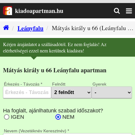
kiadoapartman.hu
Leányfalu
Mátyás király u 66 (Leányfalu szállás)
Leányvirág Vendégház terasz
Kérjen árajánlatot a szállásadótól. Ez nem foglalás! Az
elérhetőségei ezzel nem kerülnek kiadásra!
Mátyás király u 66 Leányfalu apartman
Érkezés - Távozás *
Felnőtt
Gyerek
Nevem (Vezetéknév Keresztnév) *