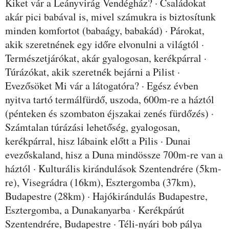
Kiket vár a Leányvirág Vendégház? · Családokat
akár pici babával is, mivel számukra is biztosítunk
minden komfortot (babaágy, babakád) · Párokat,
akik szeretnének egy időre elvonulni a világtól ·
Természetjárókat, akár gyalogosan, kerékpárral ·
Túrázókat, akik szeretnék bejárni a Pilist ·
Evezősöket Mi vár a látogatóra? · Egész évben
nyitva tartó termálfürdő, uszoda, 600m-re a háztól
(pénteken és szombaton éjszakai zenés fürdőzés) ·
Számtalan túrázási lehetőség, gyalogosan,
kerékpárral, hisz lábaink előtt a Pilis · Dunai
evezőskaland, hisz a Duna mindössze 700m-re van a
háztól · Kulturális kirándulások Szentendrére (5km-
re), Visegrádra (16km), Esztergomba (37km),
Budapestre (28km) · Hajókirándulás Budapestre,
Esztergomba, a Dunakanyarba · Kerékpárút
Szentendrére, Budapestre · Téli-nyári bob pálya