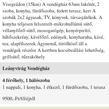
Visegrádon (15km) A vendégház 63nm lakótér, 2
szoba, konyha, fürdőszoba, fedett terasz, kert A
szobák 2x2 ágyasak, TV, könyvek, társasjátékok. A
konyha teljesen felszerelt-mikrohullámú sütő,
villanyfőző-sütő, mosogatógép, kenyérpirító,
hűtőszekrény, kávéfőző, edények, konyharuha, kávé,
tea, alapfűszerek Ágynemű, törölköző áll a
vendégek részére A kertben kocsibeállási lehetőség,
grillsütő, tűzrakóhely
Szobák és árak
Leányvirág Vendégház
4 férőhely, 1 hálószoba
1 nappali, 1 konyha, 1 étkező, 1 fürdőszoba, 1 terasz
9500,-Ft/fő/éjtől