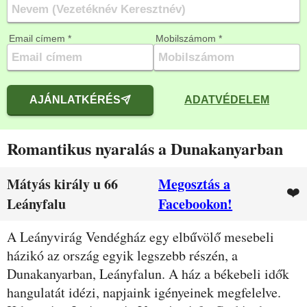
Email címem *
Mobilszámom *
AJÁNLATKÉRÉS
ADATVÉDELEM
Romantikus nyaralás a Dunakanyarban
Mátyás király u 66
Megosztás a
❤️
Leányfalu
Facebookon!
Leírás
A Leányvirág Vendégház egy elbűvölő mesebeli
házikó az ország egyik legszebb részén, a
Dunakanyarban, Leányfalun. A ház a békebeli idők
hangulatát idézi, napjaink igényeinek megfelelve.