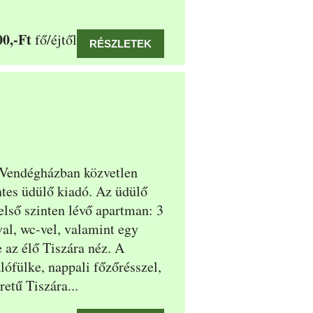
00,-Ft
fő/éjtől
RÉSZLETEK
 Vendégházban közvetlen
ntes üdülő kiadó. Az üdülő
első szinten lévő apartman: 3
al, wc-vel, valamint egy
 az élő Tiszára néz. A
ófülke, nappali főzőrésszel,
retű Tiszára...