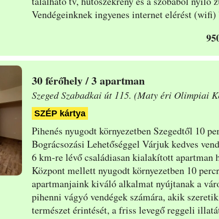
található tv, hűtőszekrény és a szobából nyíló
Vendégeinknek ingyenes internet elérést (wifi)
95
30
/ 3 apartman
Szeged Szabadkai út 115. (Maty éri Olimpiai K
SZÉP kártya
Pihenés nyugodt környezetben Szegedtől 10 per
Bográcsozási Lehetőséggel Várjuk kedves ven
6 km-re lévő családiasan kialakított apartman
Központ mellett nyugodt környezetben 10
percr
apartmanjaink kiváló alkalmat nyújtanak a váro
pihenni vágyó vendégek számára, akik szeretik 
természet érintését, a friss levegő reggeli illat