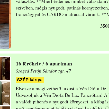
választás. **Miért érdemes minket választani?
szívében, mégis nyugodt, patinás környezetben,
franciággyal és CARDO matraccal várunk. **Mi
3500
16
/ 6 apartman
Szeged Petőfi Sándor sgt. 47
SZÉP kártya
Élvezze a megfizethető luxust a Vén Diófa D
Üdvözöljük a Vén Diófa De Lux Panzióban! A 
a valódi pihenés a nyugodt környezet, a kifogást
jövő vendégszeretet
találkozásával kezdődik. 