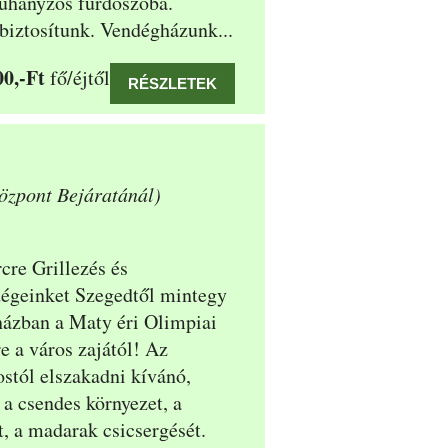
 zuhanyzós fürdőszoba.
 biztosítunk. Vendégházunk...
00,-Ft
fő/éjtől
RÉSZLETEK
özpont Bejáratánál)
cre Grillezés és
dégeinket Szegedtől mintegy
 házban a Maty éri Olimpiai
e a város zajától! Az
stól elszakadni kívánó,
a csendes környezet, a
át, a madarak csicsergését.