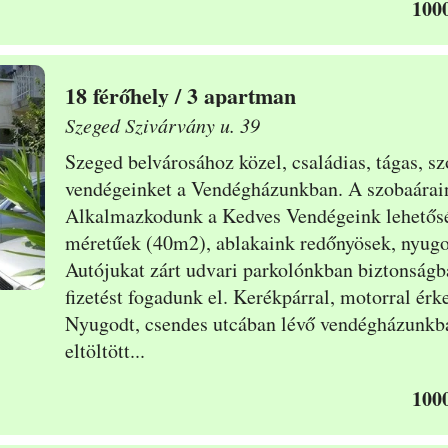
1000
18
/ 3 apartman
Szeged Szivárvány u. 39
Szeged belvárosához közel, családias, tágas, sz
vendégeinket a Vendégházunkban. A szobaárai
Alkalmazkodunk a Kedves Vendégeink lehetős
méretűek (40m2), ablakaink redőnyösek, nyug
Autójukat zárt udvari parkolónkban biztonságb
fizetést fogadunk el. Kerékpárral, motorral érke
Nyugodt, csendes utcában lévő vendégházunkba
eltöltött...
1000