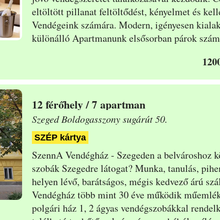
eltöltött pillanat feltöltődést, kényelmet és k
Vendégeink számára. Modern, igényesen kialak
különálló Apartmanunk elsősorban párok számá
1200
12
/ 7 apartman
Szeged Boldogasszony sugárút 50.
SZÉP kártya
SzennA Vendégház - Szegeden a belvároshoz kö
szobák Szegedre látogat? Munka, tanulás, pihe
helyen lévő, barátságos, mégis kedvező árú szá
Vendégház több mint 30 éve működik
műemlék 
polgári ház 1, 2 ágyas vendégszobákkal rende