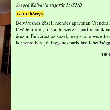
Szeged Kálvária sugárút 53-55/B
SZÉP kártya
Belvároshoz közeli csendes apartman Csendes 
lévő felújított, tiszta, felszerelt apartmanunkb
érezni. Belvároshoz közel, mégis zöldövezetbe
környezetben, jó, ingyenes parkolási
lehetőségge
1000