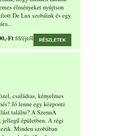
ellemes élményeket nyújtson
ított De Lux szobáink és egy
ra...
0,-Ft
fő/éjtől
RÉSZLETEK
zel, családias, kényelmes
nés? Jó lenne egy központi
llást találni? A SzennA
jellegű épületben. A régi
lkezik. Minden szobában