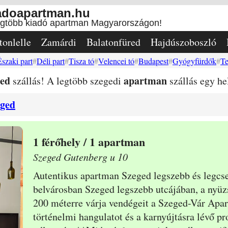
adoapartman.hu
egtöbb kiadó apartman Magyarországon!
tonlelle
Zamárdi
Balatonfüred
Hajdúszoboszló
Északi part
Déli part
Tisza tó
Velencei tó
Budapest
Gyógyfürdők
Te
ged
apartman
szállás! A legtöbb szegedi
szállás egy he
eged
1
/ 1 apartman
Szeged Gutenberg u 10
Autentikus apartman Szeged legszebb és legcs
belvárosban Szeged legszebb utcájában, a nyüz
200 méterre várja vendégeit a Szeged-Vár Apar
történelmi hangulatot és a karnyújtásra lévő
pr