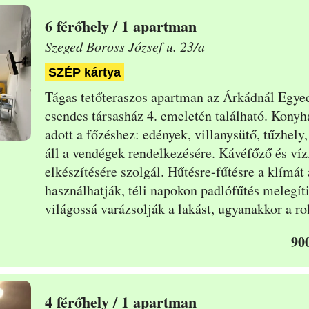
6
/ 1 apartman
Szeged Boross József u. 23/a
SZÉP kártya
Tágas tetőteraszos apartman az Árkádnál Egye
csendes társasház 4. emeletén található. Konyhá
adott a főzéshez: edények, villanysütő, tűzhel
áll a vendégek rendelkezésére.
Kávéfőző és vízf
elkészítésére szolgál. Hűtésre-fűtésre a klímá
használhatják, téli napokon padlófűtés melegíti
világossá varázsolják a lakást, ugyanakkor a ro
90
4
/ 1 apartman