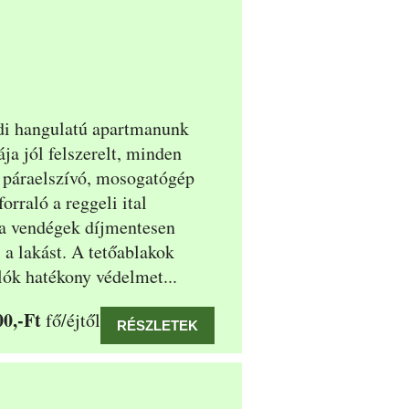
di hangulatú apartmanunk
ja jól felszerelt, minden
y, páraelszívó, mosogatógép
orraló a reggeli ital
t a vendégek díjmentesen
 a lakást. A tetőablakok
lók hatékony védelmet...
00,-Ft
fő/éjtől
RÉSZLETEK