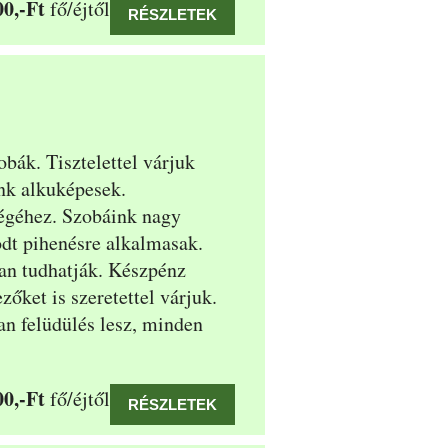
0,-Ft
fő/éjtől
RÉSZLETEK
obák. Tisztelettel várjuk
nk alkuképesek.
égéhez. Szobáink nagy
odt
pihenésre alkalmasak.
an tudhatják. Készpénz
zőket is szeretettel várjuk.
n felüdülés lesz, minden
0,-Ft
fő/éjtől
RÉSZLETEK