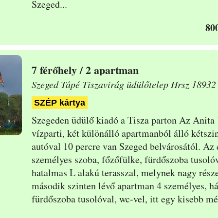
Szeged...
80
7
/ 2 apartman
Szeged Tápé Tiszavirág üdülőtelep Hrsz 18932
SZÉP kártya
Szegeden üdülő kiadó a Tisza parton Az Anita
vízparti, két különálló apartmanból álló kétszi
autóval 10 percre van Szeged belvárosától. Az 
személyes szoba, főzőfülke,
fürdőszoba tusolóv
hatalmas L alakú terasszal, melynek nagy része
második szinten lévő apartman 4 személyes, hál
fürdőszoba tusolóval, wc-vel, itt egy kisebb mé