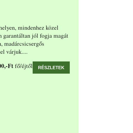
helyen, mindenhez közel
an garantáltan jól fogja magát
n, madárcsicsergős
l várjuk....
0,-Ft
fő/éjtől
RÉSZLETEK