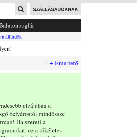
SZÁLLÁSADÓKNAK
Balatonboglár
rmálfürdők
lyen!
+ ismertető
endesebb utcájában a
sgő belvárostól mindössze
tman! Ha szereti a
ogramokat, ez a tökéletes