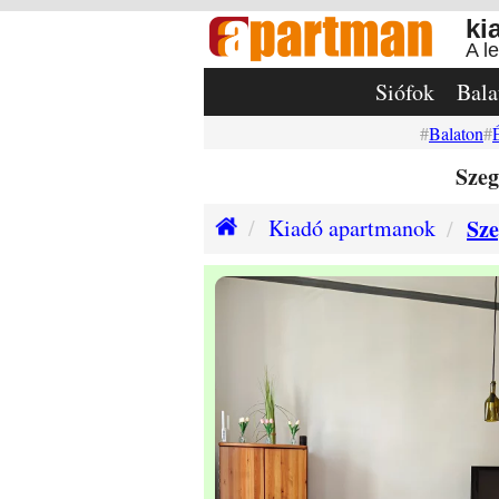
ki
A l
Siófok
Bala
Balaton
Sze
Kiadó apartmanok
Sz