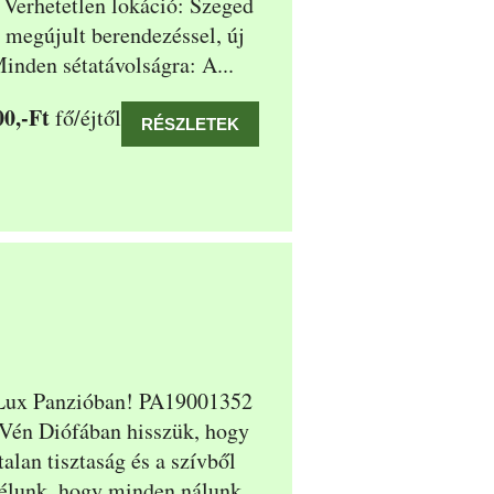
 Verhetetlen lokáció: Szeged
 megújult berendezéssel, új
nden sétatávolságra: A...
0,-Ft
fő/éjtől
RÉSZLETEK
e Lux Panzióban! PA19001352
Vén Diófában hisszük, hogy
alan tisztaság és a szívből
Célunk, hogy minden nálunk