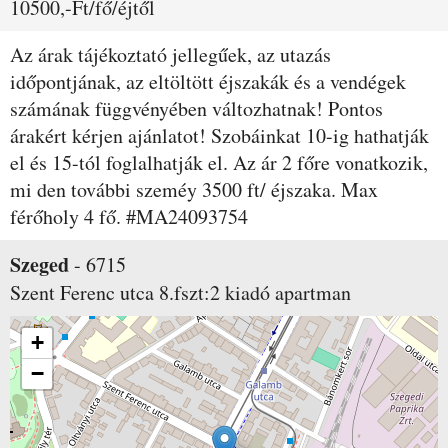
10500,-Ft/fő/éjtől
Az árak tájékoztató jellegűek, az utazás
időpontjának, az eltöltött éjszakák és a vendégek
számának függvényében változhatnak! Pontos
árakért kérjen ajánlatot! Szobáinkat 10-ig hathatják
el és 15-tól foglalhatják el. Az ár 2 főre vonatkozik,
mi den további szeméy 3500 ft/ éjszaka. Max
férőholy 4 fő. #MA24093754
Szeged
-
6715
Szent Ferenc utca 8.fszt:2
kiadó apartman
+
−