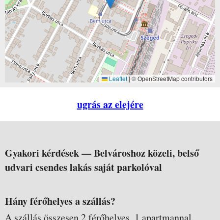
Leaflet
|
© OpenStreetMap contributors
ugrás az elejére
Gyakori kérdések —
Belvároshoz közeli, belső
udvari csendes lakás saját parkolóval
Hány férőhelyes a szállás?
A szállás összesen 2 férőhelyes, 1 apartmannal.