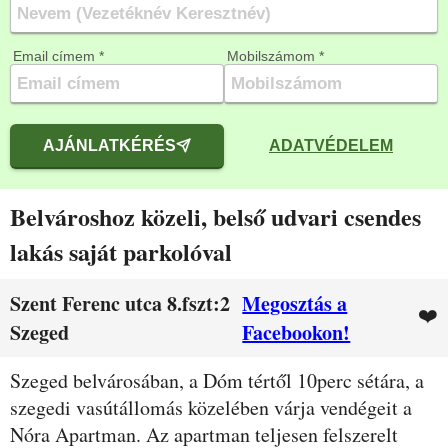
Email címem *
Mobilszámom *
AJÁNLATKÉRÉS
ADATVÉDELEM
Belvároshoz közeli, belső udvari csendes
lakás saját parkolóval
Szent Ferenc utca 8.fszt:2
Megosztás a
❤️
Szeged
Facebookon!
Leírás
Szeged belvárosában, a Dóm tértől 10perc sétára, a
szegedi vasútállomás közelében várja vendégeit a
Nóra Apartman. Az apartman teljesen felszerelt