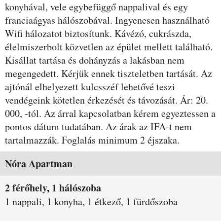
konyhával, vele egybefüggő nappalival és egy
franciaágyas hálószobával. Ingyenesen használható
Wifi hálozatot biztosítunk. Kávézó, cukrászda,
élelmiszerbolt közvetlen az épület mellett található.
Kisállat tartása és dohányzás a lakásban nem
megengedett. Kérjük ennek tiszteletben tartását. Az
ajtónál elhelyezett kulcsszéf lehetővé teszi
vendégeink kötetlen érkezését és távozását. Ár: 20.
000, -tól. Az árral kapcsolatban kérem egyeztessen a
pontos dátum tudatában. Az árak az IFA-t nem
tartalmazzák. Foglalás minimum 2 éjszaka.
Szobák és árak
Nóra Apartman
2 férőhely, 1 hálószoba
1 nappali, 1 konyha, 1 étkező, 1 fürdőszoba