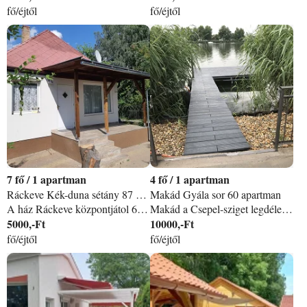
fő/éjtől
fő/éjtől
7
/
1 apartman
4
/
1 apartman
Ráckeve Kék-duna sétány 87 apartman
Makád Gyála sor 60 apartman
A ház Ráckeve központjátol 6km távolságra található a Duna ezen szakasza kiválóan alkalmas horgászatra fürdőzésre. Családoknak baráti társaságoknak kiválóan alkalmas a szabadidő eltöltésére. A ház közelében kis bolt és söröző működik. Ráckeve szép kisváros ahol minden szerdán szombaton a híres csónakos piac csalogatja a vendégeket és itt található az Aquland gyógy és élményfürdő.
Makád a Csepel-sziget legdélebbi települése a Nagy és a Kis-Duna találkozásánál fekszik. Ideális pihenni vágyóknak, túrázóknak, horgászoknak, vízi sportok kedvelőinek. Akár pihenéssel, akár aktív kikapcsolódással szeretik tölteni nyaralásukat jó választás lehet. Közelben található Ráckeve – „a Kis-Duna fővárosa” – ahol több nevezetes hely is található: a híres Duna-parti kézműves piac hetente kétszer, éttermek, műemlék belváros sétálóutcával, élményfürdő, strand, Savoyai-kastély, Árpád-híd, rendszeres kulturális programok…. stb. Közvetlenül a Kis-Duna parton található egy 600nmes telken. A telek körbe kerített, kizárólag a vendégek használják. A ház kb. 50 nm, mely tartalmaz két egymásból nyíló hálószobát. Az egyikben franciaágy a másikban két szimpla ágy található. A házban megtalálható még egy nappali-konyha egyben és egy fürdőszoba. A konyha teljesen felszerelt (mikró, hűtő, mosogatógép, főzőlap, sütő, kávéfőző…stb ) továbbá minden konyhában használatos eszközökkel, edényekkel. A nappaliban kihúzható kanapé, nagy képernyős TV műholdas csatornákkal és ingyenes internet is a vendégek kényelmét szolgálja. A fürdőben épített zuhanykabin, WC és mosdó van. Az ingatlan hűtéséről és fűtéséről légkondicionáló berendezés gondoskodik. A ház víz felöli részén található még egy kb. 25nmes fedett szaletli kényelmes kerti bútorokkal. Az ingatlanhoz külön stég tartozik, melyet szintén csak a vendégeink használhatnak. Az udvaron akár több gépkocsi is elhelyezhető a zárt, kamerával megfigyelt parkolóban. Sütögetési lehetőség az udvaron a szaletli mellett rendelkezésre áll.
5000,-Ft
10000,-Ft
fő/éjtől
fő/éjtől