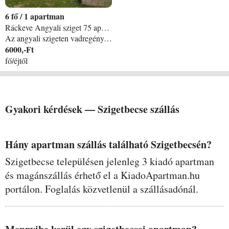
6
/
1 apartman
Ráckeve Angyali sziget 75 apartman
Az angyali szigeten vadregényes környezetbe Található RSD gyönyszeme horgászház. 2-4-ill 6 fő részére + sátrazás teljes összkomfortba Új Faház kiadó. MINIMUM 3 nap! +! Igényes nyaralóknak. Az árba benne van Horgászladik farmotorral. Saját nagy stég. etetett horgász állás. A ház ára 6000 ft/ nap/ fő de min 35 ezer 2 fő estén 30 ezer/ nap Napokra vonatkozik nem éjszakára. A ház a víztől 10m. parkoló a túloldalt. érkezés este távozás DU! CSÓNAK HASZ INGYENES! Juli 20- ag 31 ig egy hét minimum!!!!!!!!
6000,-Ft
fő/éjtől
Gyakori kérdések —
Szigetbecse
szállás
Hány apartman szállás található Szigetbecsén?
Szigetbecse településen jelenleg 3 kiadó apartman
és magánszállás érhető el a KiadoApartman.hu
portálon. Foglalás közvetlenül a szállásadónál.