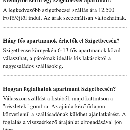
Mennyibe kerül egy szigetbecsei apartman?
A legkedvezőbb szigetbecsei szállás ára 12.500
Ft/fő/éjtől indul. Az árak szezonálisan változhatnak.
Hány fős apartmanok érhetők el Szigetbecsén?
Szigetbecse környékén 6-13 fős apartmanok közül
választhat, a pároknak ideális kis lakásoktól a
nagycsaládos szállásokig.
Hogyan foglalhatok apartmant Szigetbecsén?
Válasszon szállást a listából, majd kattintson a
"részletek" gombra. Az ajánlatkérő űrlapon
közvetlenül a szállásadónak küldhet ajánlatkérést. A
foglalás a visszaérkező árajánlat elfogadásával jön
létre.