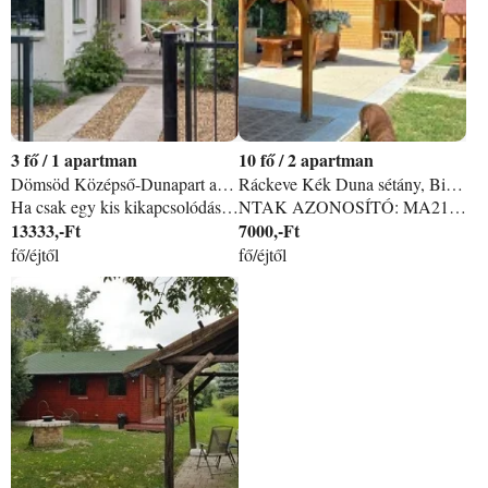
3
/
1 apartman
10
/
2 apartman
Dömsöd Középső-Dunapart apartman
Ráckeve Kék Duna sétány, Birsalma köz apartman
Ha csak egy kis kikapcsolódásra vágysz, megszökni a város zajától a pároddal. Pihenni a Ráckevei Duna partján az árnyas fák ölelésében, a TibiFish Naplemente Vendégházat nektek találtuk ki. Várunk benneteket 2 személyes vendégházunkban, melyet kifejezetten pároknak alakítottunk ki, így minden csak a ti kényelmeteket szolgálja. Igényesen kialakított, teljesen felszerelt apartmanunk privát teret biztosít néhány nyugodt nap eltöltéséhez akár a jakuzzi nyugtató habjai között. Természetesen a gyönyörű környezet mellett várjuk a horgászat szerelmeseit is a nagy halairól méltán híres dömsödo Duna partra. Apartmanunkhoz saját stég és csónak használat tartozik. A Dömsödi strand mindössze 200 m található, sétatávolságban elérhetők éttermek, piac, boltok.
NTAK AZONOSÍTÓ: MA21002361, Szeretettel várjuk kedves vendégeinket 2 darab 5 személyes, új építésű, modern stílusú vendégházunkba melyek teljesen felszereltek, mindegyike külön hálószobával fürdőszobával rendelkezik, található bennük továbbá teakonyha, illetve minden házhoz saját stéget biztosítunk, csónak használattal. A házak csendes környezetben erdő mellett találhatóak, bográcsoló hellyel, szabadtéri konyhával, az udvaron plusz fő esetén sátorozási lehetőséggel, nagyobb társaságok számára is ideális lehet. Előzetes megbeszélés alapján kisállatot is tudunk fogadni, a terület teljesen körbekerített. A hideg hónapokban a házak fűtéséről korszerű elektromos radiátorok gondoskodnak. Lehetőség van motorcsónak, kenu bérlésére is. A házak20-30 méterre találhatóak a vízparttól. A stégeket a horgászok gyönyörű erdős környezetben is meg tudják megközelíteni. Várunk mindenkit, aki horgászni, kikapcsolódni, pihenni szeretne. A terület mellett akár 6 autó befogadására alkalmas parkoló is van.
13333,-Ft
7000,-Ft
fő/éjtől
fő/éjtől