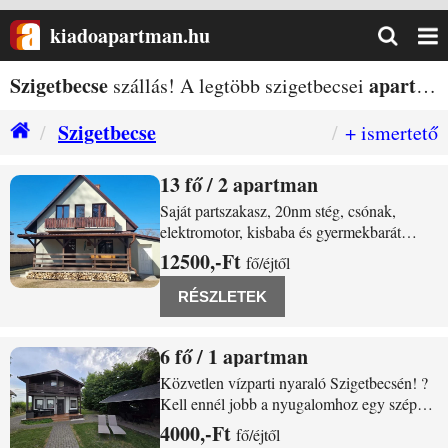
kiadoapartman.hu
Szigetbecse
apartman
szállás! A legtöbb szigetbecsei
Szigetbecse
+ ismertető
13
/ 2 apartman
Szigetbecse Királyréti Dunasor 75
Saját partszakasz, 20nm stég, csónak,
elektromotor, kisbaba és gyermekbarát
felszerelés bent és kint! Kívül-belül
12500,-Ft
fő/éjtől
felújított, 3 hálószobás 6 férőhelyes szigetelt
kertesház fedett terasszal, légkondival,
RÉSZLETEK
gázfűtéssel. Körbekerített udvar. Rönkfa
6
/ 1 apartman
Szigetbecse Királyréti dunasor 19
Közvetlen vízparti nyaraló Szigetbecsén! ?
Kell ennél jobb a nyugalomhoz egy szép
házban? Horgászni? Sétálni, biciklizni a
4000,-Ft
fő/éjtől
naplementében? Vagy napimádó vagy? Ezt