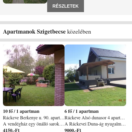
itt mind megtalálod nálam. Csend nyugalom
RÉSZLETEK
és hal! RSD Szigetbecsén közvetlen
vízparti
Apartmanok Szigetbecse
közelében
10
/
1 apartman
6
/
1 apartman
Ráckeve Berkenye u. 90. apartman
Ráckeve Alsó dunasor 4 apartman
A vendégház egy önálló saroktelken fekszik Ráckeve déli végében, az RSD balpartján lévő ˝Fanyilas˝ nevű városrészben, a Kerekzátony-sziget déli csúcsa felé nyíló dunai panorámával. Vízparti vendégházunk téliesített: a központi fűtés mellett fatüzelésű kandalló is van a nappaliban. Vendégházunkban korlátlan internet és kábelTV csatornák állnak rendelkezésükre. A bekerített telken gondozott díszkert, továbbá bográcshely, kerti grill található. Részletek: A földszinten berendezett, hűtő- és mosogatógéppel, elektromos tűzhellyel, sütővel is felszerelt konyha, étkező, nappali, kádas fürdőszoba. Az emeleten 2 hálószoba ( egyikben 200x220 cm méretű kétmatracos duplaágy) - összesen 6 fő, pótágyakkal maximum 10 fő elhelyezésére alkalmas. Az emeleti előszobából tusolós fürdőszoba nyílik. Mindkét szinten található WC. A vízparti vendégházhoz fedett terasz, gondozott kert, önálló Kis-Duna-i partszakasz és stég tartozik, ami a fürdésen kívül lehetőséget ad csónakázásra, horgászásra. Ráckeve horgászparadicsom, a zsiliprendszerek között szabályozott a vízszint, és max 0, 5 km/h a Duna sebessége. Megközelítési módok: a. / Ráckeve Budapestről az M0-ás autóútról lekanyarodva a Halásztelek-Tököl útvonalon közelíthető meg (kb. 40 perces autóút). b. / Az 51-es útról Kiskunlacházánál kell Ráckevének venni az irányt (4 km). c. / A 6-os útról a lórévi komppal átkelve legrövidebb Ráckevére jutni, de az ercsi vagy a százhalombattai kompot is lehet használni (Szigetújfalu illetve Tököl útbaejtésével). d. / A Budapest-Vágóhídról induló HÉV-nek Ráckevén van a végállomása. e. / Volán autóbusz járatok Csepelről és a Népliget végállomásról indulnak Ráckevére. f. / Vízi úton Budapest felől a Kvassay-zsilipen, déli irányból a Tassi-zsilipen keresztül juthatnak a Ráckevei-Soroksári Dunaágba. A vízparti vendégház szállásdíja a hiánytalanul felszerelt, kertes lakóépület ÖNÁLLÓ használatát, kocsibeállási lehetőséget és a saját stég használatát is tartalmazza. Mindig kérjen részletes ajánlatot, amihez próbálja meg az igényeit, adatait felsorolni - mert az összes fizetendő (szállásdíj, idegenforgalmi adó, rezsi-hozzájárulás, egyéb) ezektől függ. Vannak extra szolgáltatásaink is, amiket majd az ajánlatban láthat!
A Ráckevei Duna-ág nyugalmat árasztó környezete ideális hely a teljes pihenésre. A HÁZÁRA! 45000 /nap Kiadó nyaraloink környezetében számtalan program, lehetőség adódik, részint víz, részint a környezetből adódóan. A horgászat, nyaralás, aktív pihenés és a vízitúrák szerelmesei több helyszínen hódolhatnak hobbijuknak a pihenésük során. A vízparti nyaraló gondozott kertjében megtalálnak mindent, napozó ágyak kerti grillező kültéri teraszon konyha teljesen felszerelve. stb JULIUS 15-AGUSZTUS 30 ig MINIMUM EGY HÉT EGYBEN! Kiadó dunai vízparti nyaralóink is ebben a városban találhatóak. Amennyiben nem csak a dunai horgászat érdekli, szívesen körbe nézne Ráckevén a nyaralása alatt, ezeket a látványosságokat ajánljuk Önnek: nak mindent: napozóágyak, kialakított tűzrakóhely, kerti garnitúra stb.
4150,-Ft
9000,-Ft