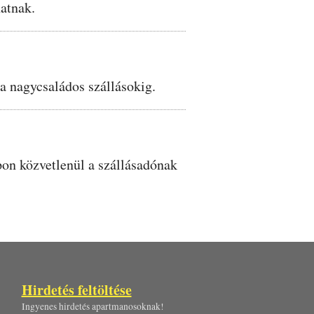
hatnak.
 a nagycsaládos szállásokig.
apon közvetlenül a szállásadónak
Hirdetés feltöltése
Ingyenes hirdetés apartmanosoknak!