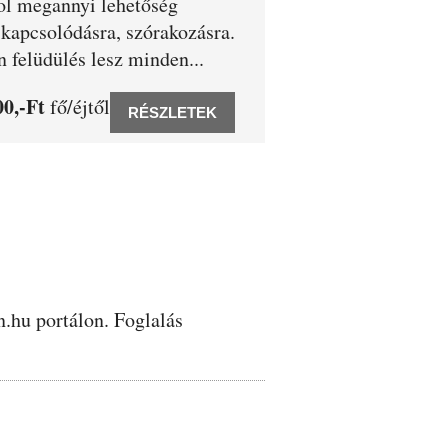
hol megannyi lehetőség
ikapcsolódásra, szórakozásra.
felüdülés lesz minden...
0,-Ft
fő/éjtől
RÉSZLETEK
.hu portálon. Foglalás