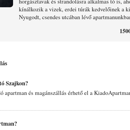
horgásztavak és strandolásra alkalmas tó is, a
kínálkozik a vizek, erdei túrák kedvelőinek a k
Nyugodt, csendes utcában lévő apartmanunkban 
1500
lás
tó Szajkon?
adó apartman és magánszállás érhető el a KiadoApartman
artman?