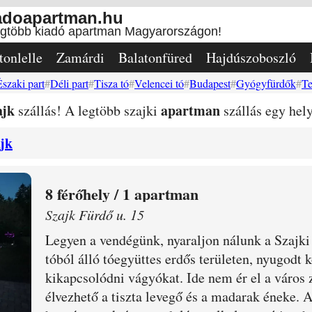
adoapartman.hu
egtöbb kiadó apartman Magyarországon!
tonlelle
Zamárdi
Balatonfüred
Hajdúszoboszló
Északi part
Déli part
Tisza tó
Velencei tó
Budapest
Gyógyfürdők
Te
ajk
apartman
szállás! A legtöbb szajki
szállás egy hel
jk
8
/ 1 apartman
Szajk Fürdő u. 15
Legyen a vendégünk, nyaraljon nálunk a Szajki
tóból álló tóegyüttes erdős területen, nyugodt 
kikapcsolódni vágyókat. Ide nem ér el a város z
élvezhető a tiszta levegő és a
madarak éneke. A