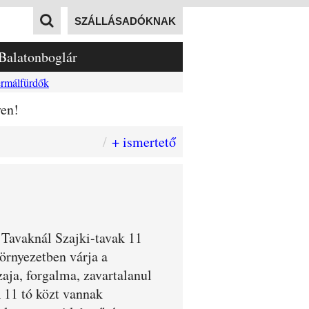
SZÁLLÁSADÓKNAK
Balatonboglár
rmálfürdők
yen!
+ ismertető
 Tavaknál Szajki-tavak 11
környezetben várja a
aja, forgalma, zavartalanul
 11 tó közt vannak