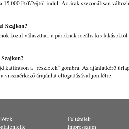
a 15.000 Ft/fő/éjtől indul. Az árak szezonálisan változ
el Szajkon?
ok közül választhat, a pároknak ideális kis lakásoktól
 Szajkon?
ajd kattintson a "részletek" gombra. Az ajánlatkérő űrl
 a visszaérkező árajánlat elfogadásával jön létre.
iófok
Feltételek
alatonlelle
Impresszum