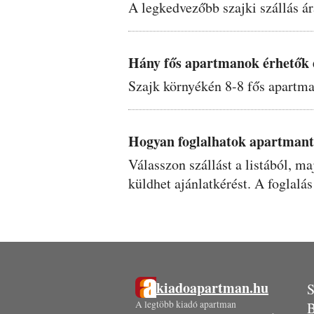
A legkedvezőbb szajki szállás ár
Hány fős apartmanok érhetők 
Szajk környékén 8-8 fős apartman
Hogyan foglalhatok apartmant
Válasszon szállást a listából, m
küldhet ajánlatkérést. A foglalás
kiadoapartman.hu
S
A legtöbb kiadó apartman
B