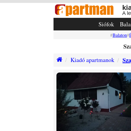
ki
A l
Siófok
Bala
Balaton
Sz
Kiadó apartmanok
Sza