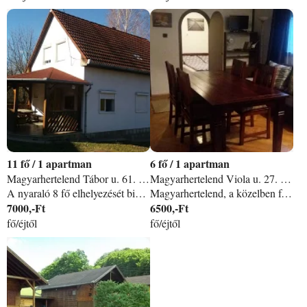
11
/
1 apartman
6
/
1 apartman
Magyarhertelend Tábor u. 61. apartman
Magyarhertelend Viola u. 27. apartman
A nyaraló 8 fő elhelyezését biztosítja, igény szerint azonban +3 fő elhelyezésére van lehetőség (ágyazható kanapé). Az alsó szinten található a nappali, ebédlő, kiváló felszereltséggel rendelkező konyha, a fürdőszoba külön WC-vel és egy franciaágyas szoba, a felső szinten pedig egy kis előtér, 3 szoba (1 szoba franciaággyal, 2 szoba 2-2 külön ággyal) és egy WC. A ház rendelkezik továbbá egy fedett terasszal is. Az árak tájékoztató jellegűek, az árak az eltöltött vendégéjszakák és a vendégek számától függően változhatnak, ezért foglalás előtt kérje egyedi árajánlatunkat.
Magyarhertelend, a közelben fekvő Orfű, Abaliget és Pécs számos látnivalót és programot kínál az ide látogatók számára. A Magyarhertelendi Termálfürdő közelében található vendégházunk. A nyaralóban két franciaágyas hálószoba és egy nappali található egy konyhával és egy fürdőszobával. A vendégház konyhája kiválóan felszerelt (kávéfőző, mikró, kenyérpirító, hűtő, sütő, vízforraló stb. megtalálhatóak a konyhában). A kertben hintaágy, grillezési és bográcsozási lehetőség biztosított. A nyaraló 4 fő befogadására alkalmas, azonban igény szerint plusz 2 fő elhelyezésére van lehetőség a nappaliban (kinyitható kanapé). Több fő elhelyezése is megoldható a vendégházhoz közeli másik nyaralónk igénybevételével. Szép kártyát elfogadunk.
7000,-Ft
6500,-Ft
fő/éjtől
fő/éjtől