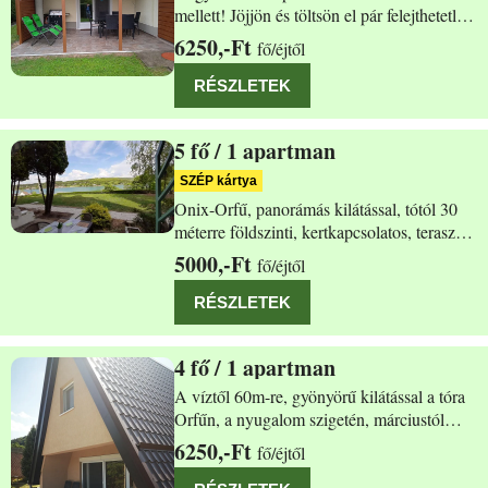
mellett! Jöjjön és töltsön el pár felejthetetlen
napot nálunk és élvezze a táj szépségét.
6250,-Ft
fő/éjtől
Nyugodt, csendes utcában lévő teljesen
felújított klimatizált apartmanunkban
RÉSZLETEK
felüdülés lesz minden eltöltött perc. A
5
/ 1 apartman
Orfű Dollár utca 21. fsz.
SZÉP kártya
Onix-Orfű, panorámás kilátással, tótól 30
méterre földszinti, kertkapcsolatos, teraszos
apartman. Jöjjön és töltsön el pár
5000,-Ft
fő/éjtől
felejthetetlen napot nálunk és élvezze
vendégszeretetünket. Jól felszerelt,
RÉSZLETEK
klimatizált, berendezett apartmannal (1
háló
4
/ 1 apartman
Orfű Dollár út 19/6
A víztől 60m-re, gyönyörű kilátással a tóra
Orfűn, a nyugalom szigetén, márciustól
november végéig kiadó egy 4 fős szigetelt
6250,-Ft
fő/éjtől
nyaraló. A nyaralóban jól felszerelt konyha,
zuhanyzó, étkező sarok, az emeleten kettő