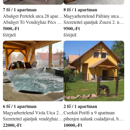
7
/
1 apartman
8
/
1 apartman
Abaliget Pertelek utca.28 apartman
Magyarhertelend Páfrány utca 1/a- Zsuzsi nyaraló 2. apartman
Abaliget Tó Vendégház Pécs mellet Mecsek egyik csodálatos völgyében a gyógyító hatásáról híres Abaligeti cseppkőbarlangtól egy könnyed sétára található. A Vendégház, Abaliget, Pretelek u. 28. szám alatt található, 55 nm-en 3 szoba, fürdőszoba, konyha, étkező, 7 fő elhelyezésére alkalmas! Egész évben bérelhető. Kályhás fűtés van. Teljesen felszerelt konyha, kerámialapos villanytűzhely, mikrohullámú sütő, kávéfőző, stb. Nappaliban T-home televízió! Ingyenes wifi! Tűzrakhely az udvarban bográcsozási lehetőséggel /bogrács, grillező biztosítót, fatüzelésű dézsafűrdő játszótér Bolt, étterem 3 percre. Abaligeti Szabad strand 5 percre. A sétányon, mely körbeöleli a tavat, éttermek és büfék várják hűsítő italokkal, kellemes ételekkel az egész napos horgászatot, fürdőzést kedvelőit illetve a túrázásban megfáradt vendégeinket. Kiépített bicikliút vezet Orfűtől egészen Pécsig vagy gyalogos túrát kedvelők számos túraútvonal közül választhatnak szebbnél szebb helyeken keresztül. A horgásztó a Vendégháztól egy ˝hajításnyira˝ található: ), éjszakai és bojlis horgászati lehetőséggel! Rosszidő esetén az Abaligeti cseppkőbarlang várja vendégeinket. Melyben csodálatosnál csodálatosabb cseppkőképződményei mellett, levegőjének magas pára- és radon tartalma, valamint pormentessége alkalmassá teszi légúti, allergiás és asztmatikus betegségekben szenvedők kezelését és gyógyulásának elősegítését. Abaligettől 3 km-re található Orfű, ahol strandolási (Szabad strand illetve élményfürdő) várja a víz szerelmeseit illetve a horgászás kedvelőit. Aki pedig szereti a zenei fesztiválokat a várja Fishing fesztivál. Ha pedig kellemes zamatú borokat szeretnének kóstolni a Villányi bórvidék 30 kilométerre, várja kedves vendégeinket. Pécs Magyarország egyik legrégibb, műemlékekben is gazdag települése. Zene és képzőművészet területén országos szempontból is kiemelkedő. Gyűjteményei - Modern Magyar Képtár, Csontváry Múzeum, Martyn Ferenc Múzeum, Victor Vasarely Múzeum, Amerigo Tot Múzeum, Schaár Erzsébet: ˝Utca˝, Zsolnay Kulturális Negyed, Múzeumok utcája, - városi és magán galériái a 20. századi magyar művészet egyedülállóan teljes bemutatását kínálják.
Szeretettel ajánljuk Zsuzsi 2. nyaralónkat Magyarhertelenden, a festői Mecsek lábánál, termálfürdő, szaunapark, kiváló túraútvonalak és az Orfűi- tavak közvetlen szomszédságában. Nyaralónktól kb. 50 m-re a sörimádók is megtalálják számításukat a Kapucinus kézműves sörfőzde szinte látótávolságban elérhető! Ajánljuk kifejezetten baráti társaságoknak, nagycsaládosoknak, akik minőségi kikapcssolódásra és nyugalomra vágynak távol a város zajától, erdő és a természet közvetlen közelében egy panorámás kétszintes nyaralóban. A házi kedvenceket is szívesen látjuk, kertünk teljesen körbe kerített, így a kutyusok és egyéb kisállatok is biztonságban tudhatók. Mindig csak egy csoportot fogadunk ezzel garantálva vendégeink maximális kényelmét!
5000,-Ft
9500,-Ft
fő/éjtől
fő/éjtől
6
/
1 apartman
2
/
1 apartman
Magyarhertelend Viola Utca 25. Zsuzsi nyaraló 1. apartman
Cserkút Petőfi u 9 apartman
Szeretettel ajánljuk vendégházunkat Magyarhertelenden, a festői Mecsek lábánál, termálfürdő, szaunapark, kiváló túraútvonalak és az Orfűi- tavak közvetlen szomszédságában. Nyaralónktól kb. 50 m-re a sörimádók is megtalálják számításukat a Kapucinus kézműves sörfőzde szinte látótávolságban elérhető! Családok számára ideális szállásunk, trambulinnal, csocsóval a fiatalabb korosztály is garantáltan jól fogja érezni magát ameddig a szülők/barátok grilleznek, bográcsoznak, vagy boroznak fedett privát teraszunkon korlátlan JAKUZZI használattal. A házi kedvenceket is szívesen látjuk, kertünk teljesen körbe kerített, így a kedvencek is biztonságban tudhatók. Mindig csak egy csoportot fogadunk ezzel garantálva vendégeink maximális kényelmét!
pihenjen nálunk családjával, barátaival, vagy kettesben párjával!
22000,-Ft
10000,-Ft