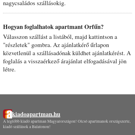
nagycsaládos szállásokig.
Hogyan foglalhatok apartmant Orfűn?
Válasszon szállást a listából, majd kattintson a
"részletek" gombra. Az ajánlatkérő űrlapon
közvetlenül a szállásadónak küldhet ajánlatkérést. A
foglalás a visszaérkező árajánlat elfogadásával jön
létre.
kiadoapartman.hu
A legtöbb kiadó apartman Magyarországon! Olcsó apartmanok országszerte,
kiadó szállások a Balatonon!