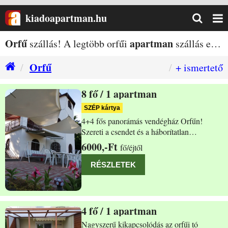
kiadoapartman.hu
Orfű
apartman
szállás! A legtöbb orfűi
szállás egy helyen!
Orfű
+ ismertető
8
/ 1 apartman
Orfű Pince sor 5
SZÉP kártya
4+4 fős panorámás vendégház Orfűn!
Szereti a csendet és a háborítatlan
nyugalmat? Szeretne a páratlan mecseki
6000,-Ft
fő/éjtől
panorámában gyönyörködni? Akkor
megtalálta az ideális helyet. A vendégház
RÉSZLETEK
autóval az orfűi szerpentinen közelíthető
meg, autóval a Kistó
4
/ 1 apartman
Orfű Kalaphegyi u.7.
Nagyszerű kikapcsolódás az orfűi tó