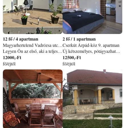
12
/
4 apartman
2
/
1 apartman
Magyarhertelend Vadrózsa utca 10 apartman
Cserkút Árpád-köz 9. apartman
Legyen Ön az első, aki a teljes új szállásunkat igénybe veszi! Jöjjön el, a Mecsek lábánál lévő Magyarhertelend-i AMAZONAS APARTMANHÁZBAN, ahol 1 db 2 fős, 2 db 3 fős, és 1 db 4 fős apartmanban kellemes, pihentető kikapcsolódást tölthet el. Közvetlen a Termálfürdő és Szauna park szomszédságában épült az APARTMANHÁZ. Minden apartmanunk külön bejáratú, jól felszerelt konyhával, saját fürdőszobával, wifivel, tv-vel, terasszal rendelkezik, melyeket önállóan is igénybe vehetnek 2-3-4 fős családok, 3 féle Szépkártya elfogadó helyként. Felüdülés lesz minden eltöltött idő, mert az AMAZONAS APARTMANHÁZ baba barát, saját zárt parkolóval, grillező, bográcsozó kültéri főzőhellyel, étkező boxokkal, pihenő udvarral, rendezett kerttel és sok - sok szerettel várjuk családos és baráti társaságokat, ajándék üdvözlő itallal, csokoládéval és korlátlan tea fogyasztással.(4 éjszakás foglalásnál kedvezményben részesűlnek. )
Új kétszemélyes, pótágyazható apartmanunkban szeretettel várjuk ha csendes pihenésre vágyik! Batvölgyi Apartman, nagyon közel Pécshez és a természethez! Ár 2 fő/éj 25 000Ft 1fő/éj 15000Ft. Egész évben nyitva tartunk! A házban finn szauna is működik (4500FT/Fő/ óra), kívánságra masszőr is igényelhető (8000Ft. /óra).
12000,-Ft
12500,-Ft
fő/éjtől
fő/éjtől