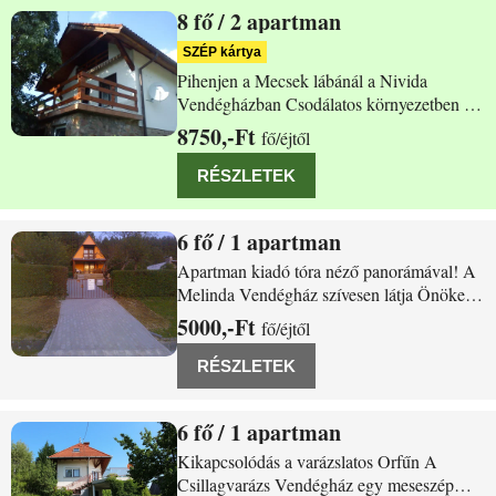
8
/ 2 apartman
Orfű ˝D˝ szektor 33.
SZÉP kártya
Pihenjen a Mecsek lábánál a Nivida
Vendégházban Csodálatos környezetben a
Pécsi-tónál ház kiadó. Magánszálláshely.
8750,-Ft
fő/éjtől
Stéggel, csónakkal, horgászati
lehetősséggel. A házban 2 különálló
RÉSZLETEK
szinten, szintenként 2 szoba, TV,
fürdőszoba, konyha, terasz,
6
/ 1 apartman
Orfű Hernam O.44
Apartman kiadó tóra néző panorámával! A
Melinda Vendégház szívesen látja Önöket
az idei évben is! Szolgáltatásaink az
5000,-Ft
fő/éjtől
alábbiakkal bővültek: Tv ,dvd, térkövezett
autóbejáró,homokozó, WIFI használat,
RÉSZLETEK
Kerékpár használat, Klíma, Hinta,
Napozóágyak,
6
/ 1 apartman
Orfű Szőlő utca 16
Kikapcsolódás a varázslatos Orfűn A
Csillagvarázs Vendégház egy meseszép