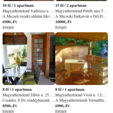
10
/
1 apartman
15
/
2 apartman
Magyarhertelend Vadrózsa u. 8. apartman
Magyarhertelend Petőfi utca 5. apartman
A Mecsek északi oldalán fekvő Magyarhertelend a folyamatos fejlesztéseknek köszönhetően gyorsan fejlődik, és rendezkedik be az ide érkező vendégek színvonalas kiszolgálására. A környéken számos túraútvonal, a közeli Orfű, Abaliget és Pécs számos látványosságot kínál az ide látogatók számára. A Magyarhertelendi Termálfürdő közelében található vendégházunk. A nyaralóban a felső szinten két franciaágyas hálószoba és egy tágas félköríves nappali található egy konyhával és egy fürdőszobával. A nappaliból nyíló teraszon kültéri étkező áll a vendégek rendelkezésére. A külön bejáratú alsó szinten egy háló található külön fürdőszobával és konyhával, továbbá egy kis közösségi tér csocsó asztallal. A vendégház konyhája kiválóan felszerelt (kávéfőző, mikró, kenyérpirító, hűtő, sütő, stb. megtalálhatóak a konyhában). A kertben hintaágy, grillezési és bográcsozási lehetőség biztosított. A nyaraló 6 fő befogadására alkalmas, azonban igény szerint plusz 4 fő elhelyezésére van lehetőség a felső szinten lévő nappaliban és az alsó szinten lévő szobában (kinyitható kanapé). Több fő elhelyezése is megoldható a vendégházhoz közeli másik nyaralónk igénybevételével. Szép kártyát elfogadunk.
A Mecseki Farkasvár a Dél-Dunántúli régióban, a Pécs-Villányi kiemelt turisztikai térségének egyik gyöngyszemében, a Mecsek lejtői közt megbújó varázslatos Magyarhertelend központjában található, pár percre az ország egyik legjobb szaunaparkjával is rendelkező termálfürdőtől, Orfű - Abaliget - Pécs szomszédságában.
6900,-Ft
10000,-Ft
fő/éjtől
fő/éjtől
8
/
1 apartman
8
/
1 apartman
Magyarhertelend Tábor u. 25. apartman
Magyarhertelend Viola u. 12/A. apartman
Csendes, 8 fős vendégházunk közvetlenül az erdő mellett, a Magyarhertelendi Thermálfürdőtől 200 méterre kínál nyugodt pihenést vendégeink számára. A vendégház 3 háló, nappali, 2 kis konyha, 2 zuhanyzó, 2 teraszból áll. A felszerelt konyhában hűtő, Szarvasi kávéfőző, vizforraló, mikró kenyérpírító áll a vendégek renelkezésére. Udvaron, pinpong asztal, hintaágy, ak, nyugágyak, bográcsoló, grillsűtő, homokozó van. Továbbá 2 db. Kerékpár, lengő teke. Foglalás csak 5 naptól, minimum 4 fővel. BARÁTI TÁRSASÁGOK, TÖBBGENERÁCIÓS CSALÁDOK IDEÁLIS NYARALÓHELYE - - - - 8 FŐS HÁZ - - - - BABABARÁT SZÁLLÁS Az erdő lábánál elterülő, téliesített, jól felszerelt, két (akár) különálló szintből ÉS apartmanból álló 8 fős vendégház a Magyarhertelendi Thermálfürdőhöz közel, az erdő lábánál EGÉSZ ÉVBEN várja a csendre, nyugalomra vágyó vendégeit. A vendégház két szintje külön-külön (4-4 fő) és egyben is (akár 8 fő részére is) bérelhető. Ha nyugtató pihenésre, csendes kikapcsolódásra vágyik, ahol reggelente csak az erdőből kiszűrődő madárdalt hallja, akkor Ön a mi vendégházunkat keresi. ALSÓ SZINT: Nappali-étkező (kihúzható kanapéval) kétágyas hálószoba kényelmes konyha, zuhanyzós fürdőszoba, hatalmas fedett terasz, csodás panorámával. FELSŐ SZINT: 2 különálló hálószoba (egy kétágyas és egy franciaágyas, erkélyes), valamint egy étkező, jól felszerelt teakonyhával, zuhanyzós fürdő, nagy fedett terasz, panoráma az erdőre, valamint a szemközti baranyai dombságra. A szintek külön-külön (kívülről), továbbá a lezárható lépcsőházon keresztül is megközelíthetőek. A vendégház kiválóan felszerelt két konyhával (hűtő, mikró, sütő, kávéfőző, kenyérpirító, vízforraló, teafőző, stb. rendelkezik). Parkolás az udvaron lehetséges 2 gépjármű számára. KERT: Homokozó, pihenőágyak, hintaágy, grill, nyársalóhely, bogrács, lengőteke, valamint 2 db kerékpár szolgálja a vendégek kényelmét. BABABARÁT SZÁLLÁS: Igény esetén kiságy, etetőszék és babakád áll a vendégek rendelkezésére. A kertben lezárható babahomokozó. ELHELYEZKEDÉS: Az erdőben számos túraútvonal található. A hától mintegy 1 km-re található a 2010-ben épült Napszentély kilátó, melyről a Mecsek hegység látható. A gyógyvizéről ismert, 2011-ben teljesen felújított és átalakított, wellness részleggel bővített, fedett, valamint külső medencékkel is rendelkező thermálfürdő bejárata kb. 200 méterre található. A közeli Orfű, Abaliget, Sikondafürdő strandjaival, strand-tóval, lovaglási és horgászási lehetőséggel, valamint a híres cseppkő-barlanggal várja a vendégeket. Pécshez való közelsége miatt (kb. 20 km) városnézéshez is kiváló kiindulópont. Nagyobb boltok (Tesco, Lidl, Penny) 10 km-re találhatóak Komlón, kisbolt a faluban (10 perc séta). DÍJAK: Fizetés: készpénzzel vagy OTP SZÉP kártyával (vendéglátás, illetve szállás zseb) lehetséges. IFA nagykorú vendégeknek (18 év felett) külön fizetendő (300, - Ft/fő/éj). A szállás elfoglalásakor a foglalás 10%-nak megfelelő kaució fizetendő, melyet a szállás elhagyását követő 7 munkanapon belül visszautaljuk. Fűtési időszakban a központi fűtés (óraállás szerinti) gázfogyasztása külön elszámolás tárgyát képezi.
A Magyarhertelendi Termálfürdőtől csupán száz méterre található kétszintes vendégházunk. Az alsó szinten található egy amerikai konyha nappalival és a fürdőszoba, a felső szinten pedig a hálószoba egy nyitott galériával várja pihenni vágyó vendégeit. A nyaraló 6 fő elhelyezését biztosítja, azonban igény szerint plusz két fő elhelyezésére van lehetőség. Több fő elhelyezése is megoldható egy a nyaralóhoz közeli másik vendégház igénybevételével. Szép kártyát elfogadunk.
8500,-Ft
6900,-Ft
fő/éjtől
fő/éjtől