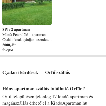
8
/
2 apartman
Mánfa Peter dűlő 1 apartman
Családoknak ajánljuk, csendes erdőszéli környezetben rendezett portán nagy füves terület, kutyák és lovak között garantáljuk, hogy minden percét élvezni fogja a nálunk töltött időnek.
5000,-Ft
fő/éjtől
Gyakori kérdések —
Orfű
szállás
Hány apartman szállás található Orfűn?
Orfű településen jelenleg 17 kiadó apartman és
magánszállás érhető el a KiadoApartman.hu