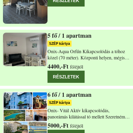
RÉSZLETEK
hálószoba található. Két terasz
5
/ 1 apartman
Orfű Dollár út 3 fsz.
SZÉP kártya
Onix-Aqua Orfűn Kikapcsolódás a tóhoz
közel (70 méter). Központi helyen, mégis
nyugodt környezetben. Jöjjön és töltsön el
4400,-Ft
fő/éjtől
pár felejthetetlen napot nálunk és élvezze
vendégszeretetünket. Jól felszerelt,
RÉSZLETEK
klimatizált, berendezett apartmannal 1
6
/ 1 apartman
Orfű Dollár utca 25
SZÉP kártya
Onix- Vitál Aktív kikapcsolódás,
panorámás kilátással tó mellett Szeretném
figyelmébe ajánlani Csodálatos kilátással
5000,-Ft
fő/éjtől
rendelkező ORFŰI apartmanunkat. Jól