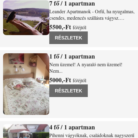
7
/ 1 apartman
Orfű Patak sor 1.
Leander Apartmanok - Orfű, ha nyugalmas,
csendes, medencés szállásra vágysz.
Leander apartman Szállás Orfűn A
5500,-Ft
fő/éjtől
MEGADOTT ÁRAK IRÁNYÁRAK,
FÜGG A LÉTSZÁMTÓL, AMI LEHET
RÉSZLETEK
KEVESEBB IS, MINT A MEGADOTT,
ILLETVE A TARTÓZKODÁS
1
/ 1 apartman
IDEJÉTŐL. AJÁNLATKÉRÉSBEN
Orfű Kalaphegyi u
Nem üzemel! A nyaraló nem üzemel!
Nem
5000,-Ft
fő/éjtől
RÉSZLETEK
4
/ 1 apartman
Orfű Jókai u 17.
Pihenni vágyóknak, családoknak nagyszerű