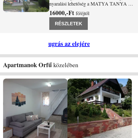
nyaralási lehetőség a MATYA TANYA 1.
Orfűn. Jöjjön el és töltsön el pár
16000,-Ft
fő/éjtől
felejthetetlen, nyugodt napot nálunk.
Csendes környezet, csodálatos levegő,
RÉSZLETEK
közeli erdő, és tó felüdülés a kikapcsolódni
vágyóknak. A
ugrás az elejére
Apartmanok Orfű
közelében