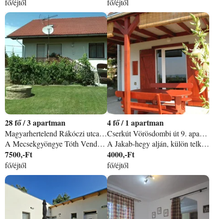
fő/éjtől
fő/éjtől
28
/
3 apartman
4
/
1 apartman
Magyarhertelend Rákóczi utca 14/C apartman
Cserkút Vörösdombi út 9. apartman
A Mecsekgyöngye Tóth Vendégház Dél-Magyarország legszebb részén, a Mecsek lejtőin helyezkedik el, mely kitűnő lehetőséget nyújt a pihenni, kirándulni vagy kikapcsolódni vágyóknak egyaránt. A vendégház erkélyes szobáiból pompás kilátás nyílik az erdőre. Minden korosztály igényeinek megfelelően kialakított szolgáltatásokkal várja a vendégeket, legyen szó akár egyéni vagy családi üdülésről. A házat egyben, vagy önállóan, szobánként is lehet bérelni. Ideális 8-16 fős családoknak, baráti társaságoknak, céges csapatépítésre, tréningre. Nyitva egész évben! A vendégház földszintjén 3 db 2 ágyas, a tetőtérben szintén 3 db 2 ágyas szoba ágyas szoba áll a vendégek rendelkezésre. A szobák egy része igény esetén pótágyazható! Jól felszerelt konyha, terasz, kert várja vendégeinket. Bababarát házunkban gyerekágy és etetőszék is van, a gyermekek örömére a kert végében fa játékokkal teli homokozó található. Vendégházunk Pécs mellett, a Mecsek-Hegyháton, a gyönyörű Magyarhertelenden található. A Pécstől északra, a Pécsi-tó északkeleti végén fekvő település megközelíthető közúton Pécs, illetve a 66. számú út felől. Magyarhertelend termálvizével, festői környezetével a pihenésre, kikapcsolódásra vágyók paradicsoma. A 36C-os termálvíz kedvező hatással van a reumatikus, ízületi, keringési és idegrendszeri megbetegedésekre. A fürdő tágas, a forró napokon hűs árnyat is adó ősparkjában négy medence és számos vendéglátóhely csalogat kicsiket és nagyokat. (Magánszálláshely, MA19004954)
A Jakab-hegy alján, külön telken álló Borbolya Vendégház közvetlen Pécs mellett, Cserkúton található, a Nyugat-Mecsek Tájvédelmi Körzetben. Nálunk különleges panoráma, jó levegő, csend és nem utolsó sorban teljes kényelem várja a pihenni vágyó vendéget. Győződjön meg róla személyesen is! Látogasson el a Borbolya Vendégházba! Szeretettel várom! Szakácsné Fehérváry Erzsébet
7500,-Ft
4000,-Ft
fő/éjtől
fő/éjtől