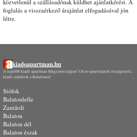
közvetlenül a szállásadónak küldhet ajánlatkérést. A
foglalás a visszaérkező árajánlat elfogadásával jön
létre.
kiadoapartman.hu
A legtöbb kiadó apartman Magyarországon! Olcsó apartmanok országszerte,
kiadó szállások a Balatonon!
Siófok
Balatonlelle
Zamárdi
Balaton
Balaton dél
Balaton észak