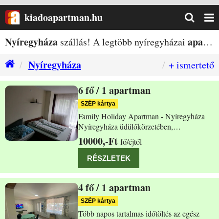
kiadoapartman.hu
Nyíregyháza
apartman
szállás! A legtöbb nyíregyházai
Nyíregyháza
+ ismertető
6
/ 1 apartman
Nyíregyháza Szivárvány u. 15.
SZÉP kártya
Family Holiday Apartman - Nyíregyháza
Nyíregyháza üdülőkörzetében,
Sóstógyógyfürdőn egész évben kiadó 90
10000,-Ft
fő/éjtől
m2-es apartmanunk. A belváros 5 km-re, a
csónakázó tó 300 méterre található. A
RÉSZLETEK
termálfürdő, tófürdő, múzeumfalu és
állatpark 10 percnyi sétával
4
/ 1 apartman
Nyíregyháza Szivárvány u. 11.
SZÉP kártya
Több napos tartalmas időtöltés az egész