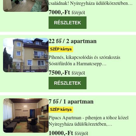
családnak! Nyíregyháza üdülőkörzetében,
Sóstógyógyfürdőn egész évben kiadó 40
7000,-Ft
fő/éjtől
m2-es apartmanunk. A belváros 5 km-re, a
csónakázó tó 350 méterre található. A
RÉSZLETEK
termálfürdő, tófürdő, múzeumfalu és
állatpark 10-15
22
/ 2 apartman
Nyíregyháza Harmat utca 16.
SZÉP kártya
Pihenés, kikapcsolódás és szórakozás
Sóstófürdőn a Harmatcsepp
Apartmanházban A 22 fős Harmatcsepp
7500,-Ft
fő/éjtől
Apartmanház Nyíregyháza-Sóstófürdő
csendes, nyugodt üdülőövezetében található
RÉSZLETEK
700 méterre az Aquarius élmény és
gyógyfürdőtől. Az állatkert 10 perc
7
/ 1 apartman
Nyíregyháza Szivárvány u. 7.
SZÉP kártya
Pipacs Apartman - pihenjen a tóhoz közel
Nyíregyháza üdülőkörzetében,
Sóstógyógyfürdőn egész évben kiadó 70
10000,-Ft
fő/éjtől