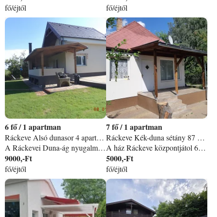
fő/éjtől
fő/éjtől
6
/
1 apartman
7
/
1 apartman
Ráckeve Alsó dunasor 4 apartman
Ráckeve Kék-duna sétány 87 apartman
A Ráckevei Duna-ág nyugalmat árasztó környezete ideális hely a teljes pihenésre. A HÁZÁRA! 45000 /nap Kiadó nyaraloink környezetében számtalan program, lehetőség adódik, részint víz, részint a környezetből adódóan. A horgászat, nyaralás, aktív pihenés és a vízitúrák szerelmesei több helyszínen hódolhatnak hobbijuknak a pihenésük során. A vízparti nyaraló gondozott kertjében megtalálnak mindent, napozó ágyak kerti grillező kültéri teraszon konyha teljesen felszerelve. stb JULIUS 15-AGUSZTUS 30 ig MINIMUM EGY HÉT EGYBEN! Kiadó dunai vízparti nyaralóink is ebben a városban találhatóak. Amennyiben nem csak a dunai horgászat érdekli, szívesen körbe nézne Ráckevén a nyaralása alatt, ezeket a látványosságokat ajánljuk Önnek: nak mindent: napozóágyak, kialakított tűzrakóhely, kerti garnitúra stb.
A ház Ráckeve központjátol 6km távolságra található a Duna ezen szakasza kiválóan alkalmas horgászatra fürdőzésre. Családoknak baráti társaságoknak kiválóan alkalmas a szabadidő eltöltésére. A ház közelében kis bolt és söröző működik. Ráckeve szép kisváros ahol minden szerdán szombaton a híres csónakos piac csalogatja a vendégeket és itt található az Aquland gyógy és élményfürdő.
9000,-Ft
5000,-Ft
fő/éjtől
fő/éjtől