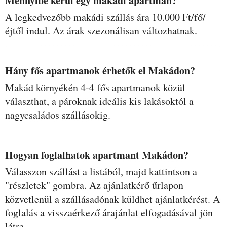
Mennyibe kerül egy makádi apartman?
A legkedvezőbb makádi szállás ára 10.000 Ft/fő/
éjtől indul. Az árak szezonálisan változhatnak.
Hány fős apartmanok érhetők el Makádon?
Makád környékén 4-4 fős apartmanok közül
választhat, a pároknak ideális kis lakásoktól a
nagycsaládos szállásokig.
Hogyan foglalhatok apartmant Makádon?
Válasszon szállást a listából, majd kattintson a
"részletek" gombra. Az ajánlatkérő űrlapon
közvetlenül a szállásadónak küldhet ajánlatkérést. A
foglalás a visszaérkező árajánlat elfogadásával jön
létre.