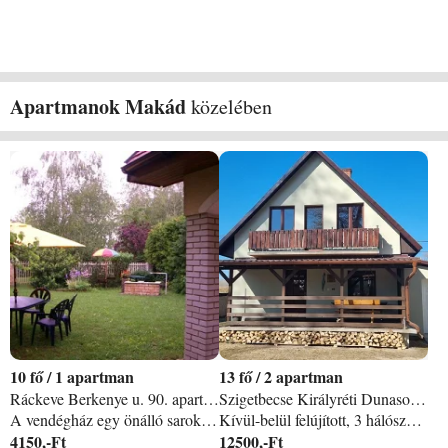
Apartmanok Makád
közelében
10
/
1 apartman
13
/
2 apartman
Ráckeve Berkenye u. 90. apartman
Szigetbecse Királyréti Dunasor 75 apartman
A vendégház egy önálló saroktelken fekszik Ráckeve déli végében, az RSD balpartján lévő ˝Fanyilas˝ nevű városrészben, a Kerekzátony-sziget déli csúcsa felé nyíló dunai panorámával. Vízparti vendégházunk téliesített: a központi fűtés mellett fatüzelésű kandalló is van a nappaliban. Vendégházunkban korlátlan internet és kábelTV csatornák állnak rendelkezésükre. A bekerített telken gondozott díszkert, továbbá bográcshely, kerti grill található. Részletek: A földszinten berendezett, hűtő- és mosogatógéppel, elektromos tűzhellyel, sütővel is felszerelt konyha, étkező, nappali, kádas fürdőszoba. Az emeleten 2 hálószoba ( egyikben 200x220 cm méretű kétmatracos duplaágy) - összesen 6 fő, pótágyakkal maximum 10 fő elhelyezésére alkalmas. Az emeleti előszobából tusolós fürdőszoba nyílik. Mindkét szinten található WC. A vízparti vendégházhoz fedett terasz, gondozott kert, önálló Kis-Duna-i partszakasz és stég tartozik, ami a fürdésen kívül lehetőséget ad csónakázásra, horgászásra. Ráckeve horgászparadicsom, a zsiliprendszerek között szabályozott a vízszint, és max 0, 5 km/h a Duna sebessége. Megközelítési módok: a. / Ráckeve Budapestről az M0-ás autóútról lekanyarodva a Halásztelek-Tököl útvonalon közelíthető meg (kb. 40 perces autóút). b. / Az 51-es útról Kiskunlacházánál kell Ráckevének venni az irányt (4 km). c. / A 6-os útról a lórévi komppal átkelve legrövidebb Ráckevére jutni, de az ercsi vagy a százhalombattai kompot is lehet használni (Szigetújfalu illetve Tököl útbaejtésével). d. / A Budapest-Vágóhídról induló HÉV-nek Ráckevén van a végállomása. e. / Volán autóbusz járatok Csepelről és a Népliget végállomásról indulnak Ráckevére. f. / Vízi úton Budapest felől a Kvassay-zsilipen, déli irányból a Tassi-zsilipen keresztül juthatnak a Ráckevei-Soroksári Dunaágba. A vízparti vendégház szállásdíja a hiánytalanul felszerelt, kertes lakóépület ÖNÁLLÓ használatát, kocsibeállási lehetőséget és a saját stég használatát is tartalmazza. Mindig kérjen részletes ajánlatot, amihez próbálja meg az igényeit, adatait felsorolni - mert az összes fizetendő (szállásdíj, idegenforgalmi adó, rezsi-hozzájárulás, egyéb) ezektől függ. Vannak extra szolgáltatásaink is, amiket majd az ajánlatban láthat!
Kívül-belül felújított, 3 hálószobás 6 férőhelyes szigetelt kertesház fedett terasszal, légkondival, gázfűtéssel. Körbekerített udvar. Rönkfa játszótér. Kinti és benti játékok. Rácsos ágy, etetőszék, fürdetőkád, 3in1 babakocsi, babaőr, bili, wc szűkítő, gyermek étkészlet. Vízibicikli, kismedence, kenu. Saját 20nm-es stég, fényekkel, áramforásokkal, díszvilágítással, kiülővel, bográcsozóval és grillezővel. Tüzifa ingyenes. Teljes felszerelés a grillhez és bográcshoz is, kinti kiülők, napozók. A házhoz jár egy csónak elektromotorral és akkumulátorral, töltővel. Parkolóhely az udvarban 3 autó részére, a ház előtt 2 autó részére. Nem bulizó hely, hangoskodni és zenét üvöltetni szigorúan tilos. Háziállatot nem fogadunk! Teljesen privát, idegeneknek bejárása sehova nincs. Plusz költségek: Az idegenforgalmi adó (IFA 2026-ban) 450ft/fő/éj.
4150,-Ft
12500,-Ft