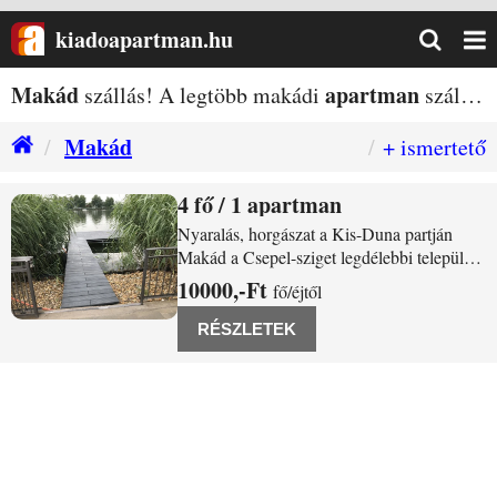
kiadoapartman.hu
Makád
apartman
szállás! A legtöbb makádi
szállás egy helyen!
Makád
+ ismertető
4
/ 1 apartman
Makád Gyála sor 60
Nyaralás, horgászat a Kis-Duna partján
Makád a Csepel-sziget legdélebbi települése
a Nagy és a Kis-Duna találkozásánál
10000,-Ft
fő/éjtől
fekszik. Ideális pihenni vágyóknak,
túrázóknak, horgászoknak, vízi sportok
RÉSZLETEK
kedvelőinek. Akár pihenéssel, akár aktív