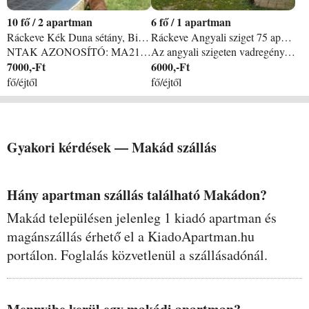
10
/
2 apartman
6
/
1 apartman
Ráckeve Kék Duna sétány, Birsalma köz apartman
Ráckeve Angyali sziget 75 apartman
NTAK AZONOSÍTÓ: MA21002361, Szeretettel várjuk kedves vendégeinket 2 darab 5 személyes, új építésű, modern stílusú vendégházunkba melyek teljesen felszereltek, mindegyike külön hálószobával fürdőszobával rendelkezik, található bennük továbbá teakonyha, illetve minden házhoz saját stéget biztosítunk, csónak használattal. A házak csendes környezetben erdő mellett találhatóak, bográcsoló hellyel, szabadtéri konyhával, az udvaron plusz fő esetén sátorozási lehetőséggel, nagyobb társaságok számára is ideális lehet. Előzetes megbeszélés alapján kisállatot is tudunk fogadni, a terület teljesen körbekerített. A hideg hónapokban a házak fűtéséről korszerű elektromos radiátorok gondoskodnak. Lehetőség van motorcsónak, kenu bérlésére is. A házak20-30 méterre találhatóak a vízparttól. A stégeket a horgászok gyönyörű erdős környezetben is meg tudják megközelíteni. Várunk mindenkit, aki horgászni, kikapcsolódni, pihenni szeretne. A terület mellett akár 6 autó befogadására alkalmas parkoló is van.
Az angyali szigeten vadregényes környezetbe Található RSD gyönyszeme horgászház. 2-4-ill 6 fő részére + sátrazás teljes összkomfortba Új Faház kiadó. MINIMUM 3 nap! +! Igényes nyaralóknak. Az árba benne van Horgászladik farmotorral. Saját nagy stég. etetett horgász állás. A ház ára 6000 ft/ nap/ fő de min 35 ezer 2 fő estén 30 ezer/ nap Napokra vonatkozik nem éjszakára. A ház a víztől 10m. parkoló a túloldalt. érkezés este távozás DU! CSÓNAK HASZ INGYENES! Juli 20- ag 31 ig egy hét minimum!!!!!!!!
7000,-Ft
6000,-Ft
fő/éjtől
fő/éjtől
Gyakori kérdések —
Makád
szállás
Hány apartman szállás található Makádon?
Makád településen jelenleg 1 kiadó apartman és
magánszállás érhető el a KiadoApartman.hu
portálon. Foglalás közvetlenül a szállásadónál.