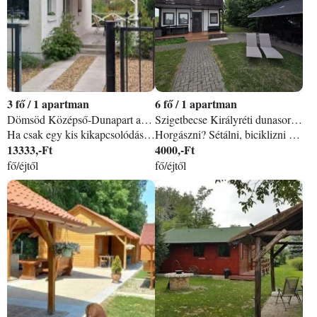
3
/
1 apartman
6
/
1 apartman
Dömsöd Középső-Dunapart apartman
Szigetbecse Királyréti dunasor 19 apartman
Ha csak egy kis kikapcsolódásra vágysz, megszökni a város zajától a pároddal. Pihenni a Ráckevei Duna partján az árnyas fák ölelésében, a TibiFish Naplemente Vendégházat nektek találtuk ki. Várunk benneteket 2 személyes vendégházunkban, melyet kifejezetten pároknak alakítottunk ki, így minden csak a ti kényelmeteket szolgálja. Igényesen kialakított, teljesen felszerelt apartmanunk privát teret biztosít néhány nyugodt nap eltöltéséhez akár a jakuzzi nyugtató habjai között. Természetesen a gyönyörű környezet mellett várjuk a horgászat szerelmeseit is a nagy halairól méltán híres dömsödo Duna partra. Apartmanunkhoz saját stég és csónak használat tartozik. A Dömsödi strand mindössze 200 m található, sétatávolságban elérhetők éttermek, piac, boltok.
Horgászni? Sétálni, biciklizni a naplementében? Vagy napimádó vagy? Ezt itt mind megtalálod nálam. Csend nyugalom és hal! RSD Szigetbecsén közvetlen vízparti saját stéggel. Csodálatos szomszéddal. Ráckeve 8 km- re van tőlem. Ott mindent megtalálsz, és vissza térhetett a nyugalomba. Felszereltség: wifi, mikró, kávéfőző, vízforraló, gáztűzhely, hűtő fűtő klíma, napágy, bográcsozási lehetőség Bográcsozási lehetőség adott. A képek magukért beszélnek, de ezt érezni kell. Jöjjön és kapcsoljon ki! Felejthetetlen élményekkel gazdagodhat! MEGÉRI! 40. 000 ft/ház/éj Minimum 3 éjszaka
13333,-Ft
4000,-Ft
fő/éjtől
fő/éjtől