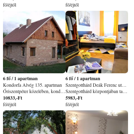
fő/éjtől
fő/éjtől
6
/
1 apartman
6
/
1 apartman
Kondorfa Alvég 135. apartman
Szentgotthárd Deák Ferenc utca 16 apartman
Őriszentpéter közelében, kondorfai házunkban CSALÁDOK, BARÁTI TÁRSASÁGOK ÖNÁLLÓ ELHELYEZÉSÉT tudjuk biztosítani. A kedvező ár KORLÁTLAN KERÉKPÁRHASZNÁLATot foglal magába. A tágas, 4 légterű, teljesen felszerelt, újépítésű házban hűvös idő esetén a fatüzelésű takaréktűzhely és KANDALLÓ is használható. Az 5000 m2-es déli fekvésű telek végében PATAK folyik. Csendes, nyugodt környék, néha megjelennek az ŐZEK is. Grill és bogrács lehetőség a kertben. Gyerekeknek diafilm, favasút, autópálya készlet, nagyobbaknak társasjátékok és DVD filmek állnak rendelkezésre. Minimum 2 éjszaka, hosszú hétvégén 3, főidényben 5 éjszaka foglalandó. SZÉP kártyát elfogadunk! Kisállat fogadásának díja 2. 000 Ft/éj Kedvezményekért, szabad időpontokért, más létszám, egyéb kérdés esetén kérem érdeklődjön!
Szentgotthárd központjában található az apartman, mely önellátó szállást kínál minden kedves vendége számára. Alapterülete: 58m² Szobák száma: 2 db (különálló szobák) Férőhelyek száma: max 6 fő (2 db franciaágy 1 db kanapéágy) Felszereltség: teljesen felszerelt konyha (mikrohullámú sütő, sütő, vízforraló, mosógép, hűtő), a fürdőben kád található, síkképernyős TV, ingyenes WIFI az egész lakás területén és ingyenes a parkolás is. Ideális szállás olyan vendégek számára, akik a város centrumában szeretnének, jó áron megszállni. További előnyei közé sorolható a jó elhelyezkedés és kedvező ár mellett, hogy a vendégek egy teljes lakást kapnak, annak minden előnyével. A saját, teljesen felszerelt konyhában, könnyedén megoldható egyszerűbb ételek elkészítése. Remélem elnyerte tetszését az apartman! Sok szeretettel várjuk Önöket. : )
10833,-Ft
5983,-Ft
fő/éjtől
fő/éjtől