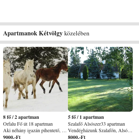
Apartmanok Kétvölgy
közelében
8
/
2 apartman
5
/
1 apartman
Orfalu Fő út 18 apartman
Szalafő Alsószer33 apartman
Aki néhány igazán pihentető, nyugodt napra vágyik, aki szereti a természetet, az Őrséget, a falut és az állatokat, aki a néhány napos pihenésébe szeretne minél több élményt, látnivalót bezsúfolni, vagy párjával tölteni nyaralását, míg a gyerkőcöket lekötik az állatok, az erdő és mező egy szomszédok nélküli, közel öt hektáros birtokon, ideális választás a Pagony Pihenő Farm. Az apartman 70m2, mindennel ellátva, ami az otthon kényelméhez szükséges. Önnek csak a szeretteit kell hoznia, minden mást biztosítunk. Ez nem csak egy szálláshely, egy menedék a nagyvilág elől, és nem csak kitűnő kiindulópont a falu, a Vendvidék, az Őrség megismeréséhez, de közvetlen, testközelből ismerhető meg egy falusi gazdaság állatvilága. Vannak lovak, kecskék, a baromfiudvarban pulyka, futókacsa, pézsmakacsa és nagy fehér Dunai kacsa, sokféle tyúk, nyuszik és fürjek, sőt már malackák is. Szlovénia 300 méter, de Ausztria is elérhető akár kerékpáron is. Az Őrségi Nemzeti park kellős közepén, így a számtalan túraútvonalon bebarangolhatók az Őrség és a Vendvidék nevezetességei.
Vendégházunk Szalafőn, Alsószeren egy eldugott zsákutca végén található, ahol 3000m2 telken egy csodaszép teljesen felújított parasztház várja azt, aki csendre és nyugalomra vágyik. A házban 2 hálószoba, konyha és fürdőszoba található. A kertben szaletli, a gyerekeknek trambulin, játszotér nyújt kikapcsolódást.
9000,-Ft
8000,-Ft