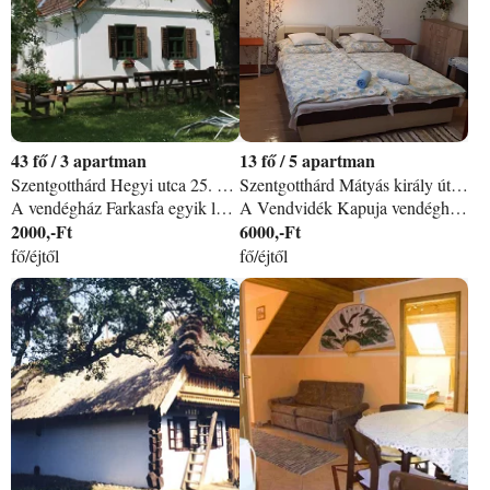
43
/
3 apartman
13
/
5 apartman
Szentgotthárd Hegyi utca 25. apartman
Szentgotthárd Mátyás király út 10 apartman
A vendégház Farkasfa egyik legszebb, és legeldugottabb dombján fekszik. Gyönyörű a kilátás a Vendvidék dombjai felé. A házhoz nagy gyümölcsfákkal szegélyezett terület tartozik, ahol kiváló sátrazási lehetőség is van. A sátrazókat és jurtában lakókat külön jól felszerelt nyári konyha, zuhanyzó, valamint tűzrakóhely várja. Biciklikölcsönzésre, túravezetésre, íjászatra, horgászatra és a háziakkal gombaszedésre is van lehetőség. A faluban még van frissen fejt tej, és falusi tojás, sőt az állatokat is meg lehet simogatni.
A Vendvidék Kapuja vendégház Szentgotthárdon, az Őrség kapujában, az osztrák-magyar államhatártól 3 km-re található. Zöldövezetben terül el, de mégis a városközponthoz közel, így ideális családok, baráti társaságok vagy akár átutazó vándorok részére is. Vendégeink kényelmét négy darab duplaágyas, pótágyazható, egymástól elkülönült, saját fürdőszobás lakrész, valamint egy kétszobás apartman biztosítja. A lakótér kialakításakor törekedtünk vendégeink minden igényét kielégíteni, így minden szobánkban színes televízió található, központi fűtés gondoskodik a hideg időszakban a melegről, illetve apartmanonként teljesen felszerelt konyha tartozik hozzájuk. Udvarunkban lehetőség nyílik szalonnasütésre, grillezésre, valamint zárt parkolóban térítésmentesen helyezhetik el gépkocsijukat. Vendégházunk kiváló kiindulópontja az őrségi és vendvidéki kirándulásoknak, túrázásoknak, a közelben található a Rábán a kenu-kikötő, de csak pár perc sétára van tőlünk az St. Gotthard Thermal & Wellness élményfürdő is, mely az őszi-téli időszakban is kellemes kikapcsolódást nyújt. Vendégeink figyelmébe ajánljuk a Hársas tavat is, ahol a horgászat és strandolás szerelmesei megtalálhatják a számukra kedvező kikapcsolódást.
2000,-Ft
6000,-Ft
fő/éjtől
fő/éjtől