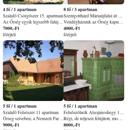
4
/
1 apartman
8
/
3 apartman
Szalafő Csörgőszer 15. apartman
Szentgotthárd Máriaújfalui út 141 apartman
Az Őrség egyik legszebb falujában, Szalafőn, erdős, dombos tájon, gyönyörű, nyugodt, természetvédelmi környezetben áll a hangulatos házikó. Az eredeti formában helyreállított parasztház a térség építészeti hagyományainak megfelelően zsúpszalma tetőfedéssel, borona (fagerenda) falakkal, kényelmes, természetes alapanyagú bútorokkal és textilekkel, helyi népi tárgyakkal berendezve várja a pihenni vágyókat. PIHENJEN EGY EREDETI ŐRSÉGI ZSÚPTETŐS PARASZTHÁZBAN!
Vendégházunk az Őrség kapujában, egy fenyvesekkel körülvett völgyben fekszik, mindössze 300 méterre vas megye legnagyobb tavától. A Hársas tó mintegy 17 hektáron terül el, lehetőséget ad strandolásra (bójával kijelölt, lassan mélyülő víz, homokos part, vizimentő szolgálat) horgászatra (Horgászjegyet helyben tudok biztosítani) vagy csak egy kellemes sétára a tó körüli sétányon. A közelben folyik a Rába, Magyarország leghosszabb szabályozattlan folyószakasza, amely vadregényes, kanyargós partjáról, és az innen kikerülő rekordlistás halairól méltán népszerű.
7000,-Ft
4000,-Ft
fő/éjtől
fő/éjtől
5
/
1 apartman
5
/
1 apartman
Szalafő Felsöszer 11 apartman
Felsőszölnök Alsojánoshegy 11 apartman
Örseg sziveben, a Nemzeti Park területen fekszik összkomfortos nyaralonk. Egy hektaros terület, csönd, nyugalom. Öt fö reszere biztositunk teljes kikapcsolodast marc. 1 es nov. 15 között. Harom haloszoba, nagy nappali, teljesen berendezett konyha, jol felszerelt fürdöszoba, külön WC, ket terasz, kerti butorok, kerti pavilon. Internet a hazban. Kutyat is szivesen latunk! Fütes: 1500/nap/haz Hivjon, irjon! 1, ill. 2fő: 32000 Ft/ej Utana minden fő -4000-rel tobbet fizet.
Régi, de teljesen felújított, modernizált összkomfortos tömésház, 70 cm vastag falakkal, az erdő szélén, a faluközponttól 1200 méterre. Két szoba- konyha- fürdő- wc. Az udvaron egy 200 éves körtefa.
9000,-Ft
8000,-Ft