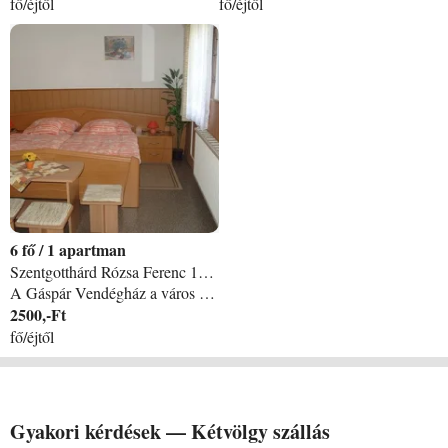
fő/éjtől
fő/éjtől
6
/
1 apartman
Szentgotthárd Rózsa Ferenc 11. apartman
A Gáspár Vendégház a város szélén, egy csendes utcában található. Apartmanunk ideális feltételeket biztosít családi pihenésre, baráti társaságok számára. A zárt, nagy udvar lehetőséget kínál parkolásra, szabadtéri sütés-főzésre. Rendezett, virágokkal, gyümölcsfákkal teli kertben élvezheti a vidéki nyugalmat. A gyerekeket játékkal teli homokozó, füves terület várja. A vendégházunk télen a síelni vágyók olcsó hazai szálláshelye, ahonnan könnyen elérhetők Ausztria és Szlovénia kedvelt sípályái, termál- és gyógyfürdői. Nyáron szeretettel várjuk az Ausztriába, Olaszországba vagy egyéb más országokba tovább utazó egy éjszakára érkező vendégeket is!
2500,-Ft
fő/éjtől
Gyakori kérdések —
Kétvölgy
szállás