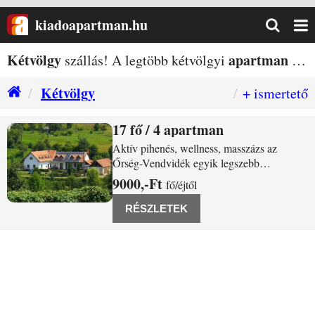
kiadoapartman.hu
Kétvölgy
apartman
szállás! A legtöbb kétvölgyi
szállás egy helyen!
Kétvölgy
+ ismertető
17
/ 4 apartman
Kétvölgy Fő u. 33.
Aktív pihenés, wellness, masszázs az
Őrség-Vendvidék egyik legszebb
völgyében, Kétvölgyön. Vas megye nyugati
9000,-Ft
fő/éjtől
csücskében, a magyar-szlovén-osztrák határ
találkozásánál elhelyezkedő Vendvidékről
RÉSZLETEK
általában ritkábban esik szó, mint magáról a
szomszédos