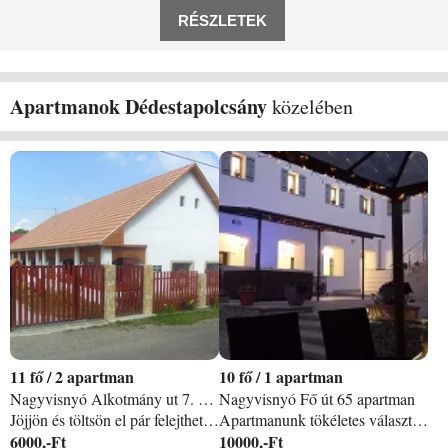
tüzifát biztosítjuk. Apartmanházunk 4000
RÉSZLETEK
m2-es területen, Dédestapolcsány település
szélén
Apartmanok Dédestapolcsány
közelében
11
/
2 apartman
10
/
1 apartman
Nagyvisnyó Alkotmány ut 7. apartman
Nagyvisnyó Fő út 65 apartman
Jöjjön és töltsön el pár felejthetetlen napot nálunk, és élvezze a tiszta levegőt, a csendet és vendégszeretetünket! Szilvásváradtól csak 5 km-re lévő faluban, Nagyvisnyón található vendégházunk. Különálló ház, két jól felszerelt apartmannal. Csend és nyugalom a Bükk hegység lábánál, ezt kínáljuk Önöknek! Garantáljuk a falusi hangulatot a felújított parasztházunkban. Hangulatos kandalló biztosítja a meleget. Sok-sok szeretettel várjuk Önt és kedves családját!
Apartmanunk tökéletes választás, családok és baráti társaságok számára. Vendégházunk festői környezetben a Bükki Nemzeti park területén, egy hegyekkel ölelt kis faluban, Szilvásváradtól 5km-re Nagyvisnyón található. A környék számos látnivalóval és túraútvonallal várja az idelátogatókat. Nálunk mind a négy évszakban megtalálod a pihenés aktív és passzív formáját. Itt a helyed, ha többgyermekes családként, vagy baráti társaságként szeretnél egy privát szálláshelyet ahol csak ti vagytok. Élvezd a természet közelségét, és kapcsolódj ki a város zajától távol. Amit kínálunk 190m2-es lakótérben, három külön bejáratú, klímás, smart tv-vel felszerelt hálószoba, tágas konyha(mosogatógép, hűtő, fagyasztós hűtő. ) zuhanyzós fürdőszoba. Közösségi tér játékokkal, fedett teraszok, 5 személyes jakuzzi, grillező, 2500m2-es parkosított kert, a végében csörgedező patak. Tájékoztatlak hogy a foglalásnál vedd figyelembe, hogy a házunk nem buli nyaraló. Amennyiben pihenésed célja ilyen, kérlek fogadd el, hogy nem ez a megfelelő szálláshely számodra.
6000,-Ft
10000,-Ft