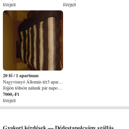
fő/éjtől
fő/éjtől
20
/
1 apartman
Nagyvisnyó Állomás tér3 apartman
Jöjjön töltsön nálunk pár napot. Garantált a csend, béke nyugalom várja az erdőszéli vendég házban. Környéken rengeteg látni való van. / Szilvásvárad 5 km, Eger 25 km Aggtelek 40 km/ Tiszta tágas saját fürdőszobás kényelmes ággyal rendelkező szobáink vannak. Nagy parkosított udvar kerti bútorokkal is a vendégek rendelkezésére áll. Kerti grillező, sütőgető, bográcsozó rész is várja önöket. A wellnes részlegünkben pedig jakuzzi, infra és finn szauna segitheti a pihenést.
7000,-Ft
fő/éjtől
Gyakori kérdések —
Dédestapolcsány
szállás