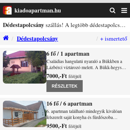
kiadoapartman.hu
Dédestapolcsány
szállás! A legtöbb dédestapolcsányi
Dédestapolcsány
+ ismertető
6
/ 1 apartman
Dédestapolcsány Tó utca 16.
Családias hangulatú nyaraló a Bükkben a
Lázbérci víztározó melett. A Bükk-hegység
lábánál a Lázbérci víztározó mellett
7000,-Ft
fő/éjtől
Dédestapolcsányban családi ház kiadó. A
Bükk-hegység északi lábánál
RÉSZLETEK
Dédestapolcsányban a falu végén és a
Lázbérci tájvédelmi
16
/ 6 apartman
Dédestapolcsány Dózsa György utca 25.
6. apartman található mindegyik kiválóan
felszerelt saját konyha és fürdőszoba
tartozik hozzá. Szalonna sütő helyek és
9500,-Ft
fő/éjtől
kiülők vannak az apartman területén. A