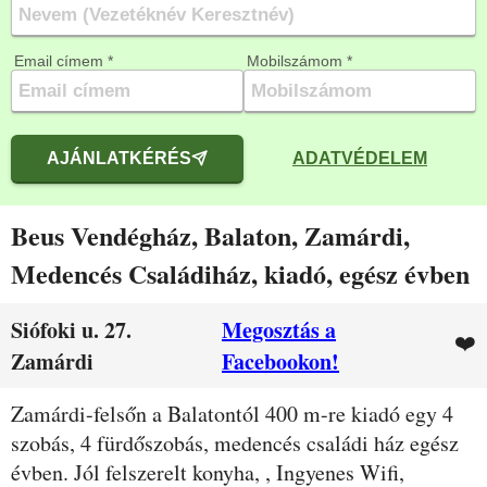
Email címem *
Mobilszámom *
AJÁNLATKÉRÉS
ADATVÉDELEM
Beus Vendégház, Balaton, Zamárdi,
Medencés Családiház, kiadó, egész évben
Siófoki u. 27.
Megosztás a
❤️
Zamárdi
Facebookon!
Leírás
Zamárdi-felsőn a Balatontól 400 m-re kiadó egy 4
szobás, 4 fürdőszobás, medencés családi ház egész
évben. Jól felszerelt konyha, , Ingyenes Wifi,