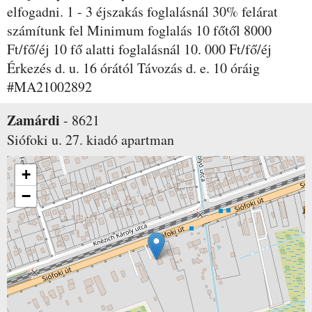
elfogadni. 1 - 3 éjszakás foglalásnál 30% felárat
számítunk fel Minimum foglalás 10 főtől 8000
Ft/fő/éj 10 fő alatti foglalásnál 10. 000 Ft/fő/éj
Érkezés d. u. 16 órától Távozás d. e. 10 óráig
#MA21002892
Zamárdi
-
8621
Siófoki u. 27.
kiadó apartman
+
−