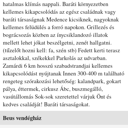
hatalmas klímás nappali. Baráti környezetben
kellemes kikapcsolódás az egész családnak vagy
baráti társaságnak Medence kicsiknek, nagyoknak
kellemes felüdülés a forró napokon. Grillezés és
bográcsozás közben az ínycsiklandozó illatok
mellett lehet jókat beszélgetni, zenét hallgatni.
(tűzelőt hozni kell: fa, szén stb) Fedett kerti terasz
asztalokkal, székekkel Parkolás az udvarban.
Zamárdi 6 km hosszú szabadstrandjai kellemes
kikapcsolódást nyújtanak Innen 300-400 m található
rengeteg szórakozási lehetőség: kalandpark, gokart
pálya, éttermek, cirkusz Ábc, buszmegálló,
vasútállomás Sok-sok szeretettel várjuk Önt és
kedves családját! Baráti társaságokat.
Szobák és árak
Beus vendégház