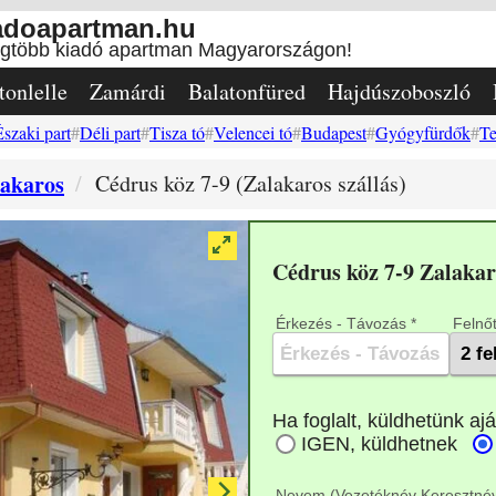
adoapartman.hu
egtöbb kiadó apartman Magyarországon!
tonlelle
Zamárdi
Balatonfüred
Hajdúszoboszló
Északi part
Déli part
Tisza tó
Velencei tó
Budapest
Gyógyfürdők
Te
akaros
Cédrus köz 7-9 (Zalakaros szállás)
Cédrus köz 7-9 Zalaka
Érkezés - Távozás *
Felnőt
Nevem (Vezetéknév Keresztnév