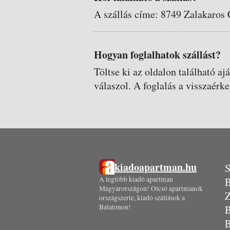
A szállás címe: 8749 Zalakaros 
Hogyan foglalhatok szállást?
Töltse ki az oldalon található aj
válaszol. A foglalás a visszaérke
kiadoapartman.hu
S
A legtöbb kiadó apartman
B
Magyarországon! Olcsó apartmanok
Z
országszerte, kiadó szállások a
Balatonon!
B
B