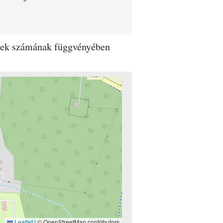
dégek számának függvényében
Leaflet
|
© OpenStreetMap contributors