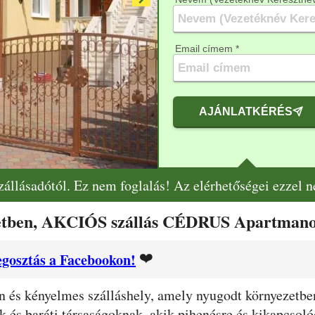
Email címem *
AJÁNLATKÉRÉS
szállásadótól. Ez nem foglalás! Az elérhetőségei ezzel 
zetben, AKCIÓS szállás CÉDRUS Apartman
❤️
gosztás a Facebookon!
és kényelmes szálláshely, amely nyugodt környezetben 
k és baráti társaságoknak, akik pihenésre és kikapcsol