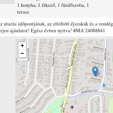
1 konyha, 1 étkező, 1 fürdőszoba, 1
terasz
 az utazás időpontjának, az eltöltött éjszakák és a ven
kérjen ajánlatot! Egész évben nyitva! #MA 24088841
+
−