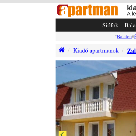
ki
A l
Siófok
Bala
Balaton
Kiadó apartmanok
Zal