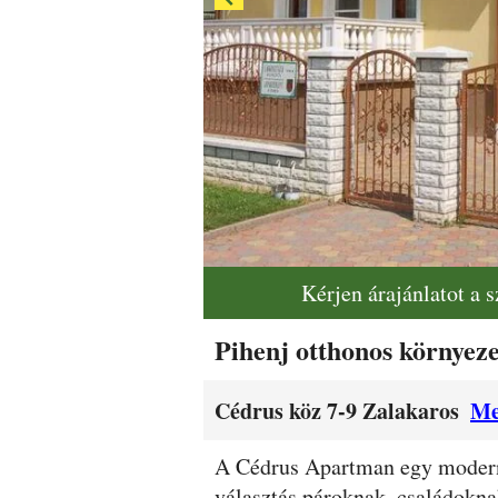
Kérjen árajánlatot a 
Pihenj otthonos környe
Cédrus köz 7-9 Zalakaros
Me
Leírás
A Cédrus Apartman egy modern 
választás pároknak, családokna