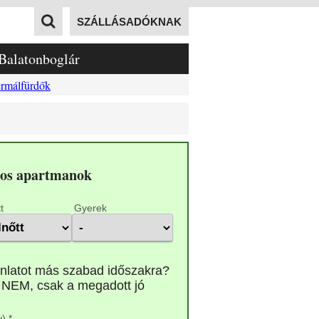
SZÁLLÁSADÓKNAK
Balatonboglár
rmálfürdők
ros apartmanok
t
Gyerek
) *