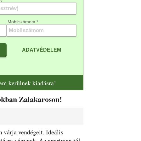
Mobilszámom *
ADATVÉDELEM
nem kerülnek kiadásra!
okban Zalakaroson!
várja vendégeit. Ideális
ódásra vágynak. Az apartman jól