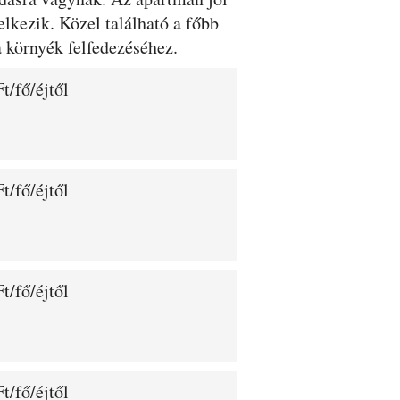
delkezik. Közel található a főbb
a környék felfedezéséhez.
t/fő/éjtől
t/fő/éjtől
t/fő/éjtől
t/fő/éjtől