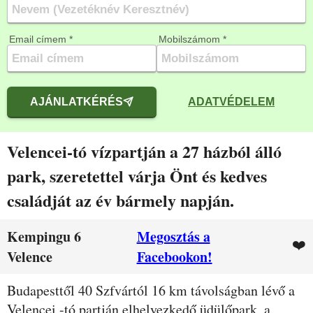
Email címem *
Mobilszámom *
AJÁNLATKÉRÉS
ADATVÉDELEM
Velencei-tó vízpartján a 27 házból álló
park, szeretettel várja Önt és kedves
családját az év bármely napján.
Kempingu 6
Megosztás a
❤️
Velence
Facebookon!
Leírás
Budapesttől 40 Szfvártól 16 km távolságban lévő a
Velencei -tó partján elhelyezkedő üdülőpark, a