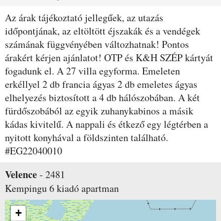
Az árak tájékoztató jellegűek, az utazás
időpontjának, az eltöltött éjszakák és a vendégek
számának függvényében változhatnak! Pontos
árakért kérjen ajánlatot! OTP és K&H SZÉP kártyát
fogadunk el. A 27 villa egyforma. Emeleten
erkéllyel 2 db francia ágyas 2 db emeletes ágyas
elhelyezés biztosított a 4 db hálószobában. A két
fürdőszobából az egyik zuhanykabinos a másik
kádas kivitelű. A nappali és étkező egy légtérben a
nyitott konyhával a földszinten található.
#EG22040010
Velence
-
2481
Kempingu 6
kiadó apartman
+