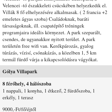
Velencei -tó északkeleti csücskében helyezkedik el.
Villák 8 fő elhelyezésére alkalmasak. ( 2 francia +2
emeletes ágyas szoba) Családoknak, baráti
társaságoknak, ill. csapatépítő tréningek
programjaira ideális környezet. A park szeparált,
csendes, de ugyanakkor nyitott terület. A park
területén free wifi van. Kerékpározás, gyalog
túrázás, vízisí, csónakázás, a közelben 1, 5 km
termál fürdő várja a kikapcsolódásra vágyókat.
Szobák és árak
Gólya Villapark
8 férőhely, 4 hálószoba
1 nappali, 1 konyha, 1 étkező, 2 fürdőszoba, 1
erkély, 1 terasz
9000,-Ft/fő/éjtől