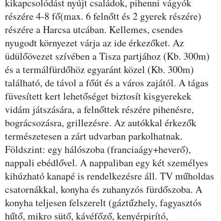
kikapcsolódást nyújt családok, pihenni vágyók
részére 4-8 fő(max. 6 felnőtt és 2 gyerek részére)
részére a Harcsa utcában. Kellemes, csendes
nyugodt környezet várja az ide érkezőket. Az
üdülőövezet szívében a Tisza partjához (Kb. 300m)
és a termálfürdőhöz egyaránt közel (Kb. 300m)
található, de távol a főút és a város zajától. A tágas
füvesített kert lehetőséget biztosít kisgyerekek
vidám játszására, a felnőttek részére pihenésre,
bográcsozásra, grillezésre. Az autókkal érkezők
természetesen a zárt udvarban parkolhatnak.
Földszint: egy hálószoba (franciaágy+heverő),
nappali ebédlővel. A nappaliban egy két személyes
kihúzható kanapé is rendelkezésre áll. TV műholdas
csatornákkal, konyha és zuhanyzós fürdőszoba. A
konyha teljesen felszerelt (gáztűzhely, fagyasztós
hűtő, mikro sütő, kávéfőző, kenyérpirító,