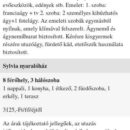
evőeszközök, edények stb. Emelet: 1. szoba:
franciaágy + tv 2. szoba: 2 személyes kihúzhatós
ágy+1 fotelágy. Az emeleti szobák egymásból
nyílnak, amely klímával felszerelt. Ágynemű és
ágyneműhuzat biztosított. Kérésre kisgyermek
részére utazóágy, fürdető kád, etetőszék használata
biztosított.
Szobák és árak
Sylvia nyaralóház
8 férőhely, 3 hálószoba
1 nappali, 1 konyha, 1 étkező, 2 fürdőszoba, 1
erkély, 1 terasz
3125,-Ft/fő/éjtől
Az árak tájékoztató jellegűek, az utazás