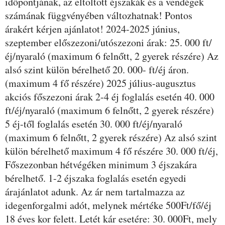
időpontjának, az eltöltött éjszakák és a vendégek
számának függvényében változhatnak! Pontos
árakért kérjen ajánlatot! 2024-2025 június,
szeptember előszezoni/utószezoni árak: 25. 000 ft/
éj/nyaraló (maximum 6 felnőtt, 2 gyerek részére) Az
alsó szint külön bérelhető 20. 000- ft/éj áron.
(maximum 4 fő részére) 2025 július-augusztus
akciós főszezoni árak 2-4 éj foglalás esetén 40. 000
ft/éj/nyaraló (maximum 6 felnőtt, 2 gyerek részére)
5 éj-től foglalás esetén 30. 000 ft/éj/nyaraló
(maximum 6 felnőtt, 2 gyerek részére) Az alsó szint
külön bérelhető maximum 4 fő részére 30. 000 ft/éj,
Főszezonban hétvégéken minimum 3 éjszakára
bérelhető. 1-2 éjszaka foglalás esetén egyedi
árajánlatot adunk. Az ár nem tartalmazza az
idegenforgalmi adót, melynek mértéke 500Ft/fő/éj
18 éves kor felett. Letét kár esetére: 30. 000Ft, mely