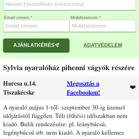
Email címem *
Mobilszámom *
AJÁNLATKÉRÉS
ADATVÉDELEM
Sylvia nyaralóház pihenni vágyók részére
Harcsa u.14.
Megosztás a
❤️
Tiszakécske
Facebookon!
Leírás
A nyaraló május 1-től- szeptember 30-ig üzemel
időjárástól függően. Téli (fűtési) időszakban nem
kiadó. Bulik rendezésére: pl. leánybúcsú,
legénybúcsú stb. nem kiadó. A nyaraló kellemes