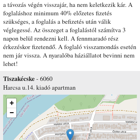
a távozás végén visszajár, ha nem keletkezik kár. A
foglaláshoz minimum 40% előzetes fizetés
szükséges, a foglalás a befizetés után válik
véglegessé. Az összeget a foglalástól számítva 3
napon belül rendezni kell. A fennmaradó rész
érkezéskor fizetendő. A foglaló visszamondás esetén
nem jár vissza. A nyaralóba háziállatot bevinni nem
lehet!
Tiszakécske
-
6060
Harcsa u.14.
kiadó apartman
+
−