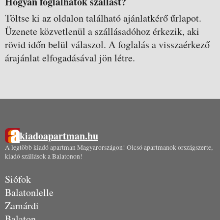
Hogyan foglalhatok szállást?
Töltse ki az oldalon található ajánlatkérő űrlapot.
Üzenete közvetlenül a szállásadóhoz érkezik, aki
rövid időn belül válaszol. A foglalás a visszaérkező
árajánlat elfogadásával jön létre.
kiadoapartman.hu
A legtöbb kiadó apartman Magyarországon! Olcsó apartmanok országszerte,
kiadó szállások a Balatonon!
Siófok
Balatonlelle
Zamárdi
Balaton