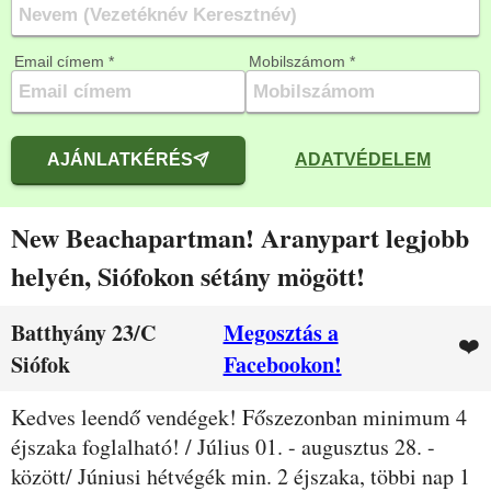
Email címem *
Mobilszámom *
AJÁNLATKÉRÉS
ADATVÉDELEM
New Beachapartman! Aranypart legjobb
helyén, Siófokon sétány mögött!
Batthyány 23/C
Megosztás a
❤️
Siófok
Facebookon!
Leírás
Kedves leendő vendégek! Főszezonban minimum 4
éjszaka foglalható! / Július 01. - augusztus 28. -
között/ Júniusi hétvégék min. 2 éjszaka, többi nap 1