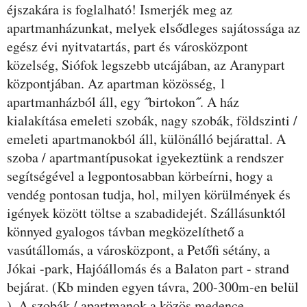
éjszakára is foglalható! Ismerjék meg az
apartmanházunkat, melyek elsődleges sajátossága az
egész évi nyitvatartás, part és városközpont
közelség, Siófok legszebb utcájában, az Aranypart
központjában. Az apartman közösség, 1
apartmanházból áll, egy ˝birtokon˝. A ház
kialakítása emeleti szobák, nagy szobák, földszinti /
emeleti apartmanokból áll, különálló bejárattal. A
szoba / apartmantípusokat igyekeztünk a rendszer
segítségével a legpontosabban körbeírni, hogy a
vendég pontosan tudja, hol, milyen körülmények és
igények között töltse a szabadidejét. Szállásunktól
könnyed gyalogos távban megközelíthető a
vasútállomás, a városközpont, a Petőfi sétány, a
Jókai -park, Hajóállomás és a Balaton part - strand
bejárat. (Kb minden egyen távra, 200-300m-en belül
). A szobák / apartmanok a közös medence,