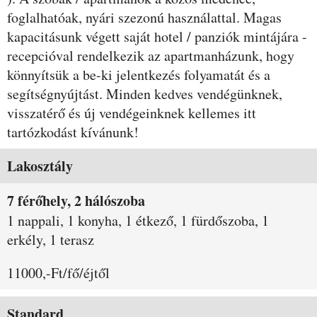
foglalhatóak, nyári szezonú használattal. Magas
kapacitásunk végett saját hotel / panziók mintájára -
recepcióval rendelkezik az apartmanházunk, hogy
könnyítsük a be-ki jelentkezés folyamatát és a
segítségnyújtást. Minden kedves vendégünknek,
visszatérő és új vendégeinknek kellemes itt
tartózkodást kívánunk!
Szobák és árak
Lakosztály
7 férőhely, 2 hálószoba
1 nappali, 1 konyha, 1 étkező, 1 fürdőszoba, 1
erkély, 1 terasz
11000,-Ft/fő/éjtől
Standard