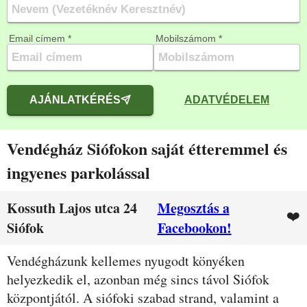
Email címem *
Mobilszámom *
AJÁNLATKÉRÉS
ADATVÉDELEM
Vendégház Siófokon saját étteremmel és
ingyenes parkolással
Kossuth Lajos utca 24
Megosztás a
❤️
Siófok
Facebookon!
Leírás
Vendégházunk kellemes nyugodt könyéken
helyezkedik el, azonban még sincs távol Siófok
központjától. A siófoki szabad strand, valamint a