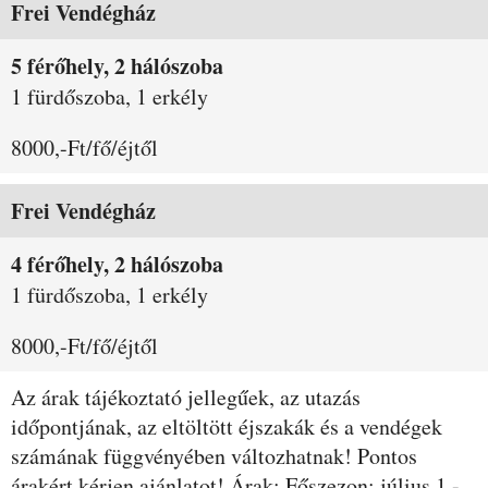
Frei Vendégház
5 férőhely, 2 hálószoba
1 fürdőszoba, 1 erkély
8000,-Ft/fő/éjtől
Frei Vendégház
4 férőhely, 2 hálószoba
1 fürdőszoba, 1 erkély
8000,-Ft/fő/éjtől
Az árak tájékoztató jellegűek, az utazás
időpontjának, az eltöltött éjszakák és a vendégek
számának függvényében változhatnak! Pontos
árakért kérjen ajánlatot! Árak: Főszezon: július 1 -