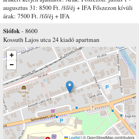
augusztus 31: 8500 Ft. /fő/éj + IFA Főszezon kívüli
árak: 7500 Ft. /fő/éj + IFA
Siófok
-
8600
Kossuth Lajos utca 24
kiadó apartman
+
−
Leaflet
|
© OpenStreetMap contributors