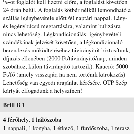
%-ot foglalót kell fizetni előre, a foglalást követően
24 órán belül. A foglalás kötbér nélkül lemondható a
szállás igénybevétele előtt 60 naptári nappal. Lány-
és legénybúcsú megtartására, valamint bulizásra
nincs lehetőség. Légkondicionálás: igénybevételi
szándékának jelzését követően, a légkondicionáló
berendezés működtetéséhez távirányítót biztosítunk,
díjazás ellenében (2000 Ft/távirányító/nap, minden
szobához, külön távirányító tartozik). Kaució: 5000
Ft/fő (amely visszajár, ha nem történik károkozás)
Lehetőség van egyedi árajánlat kérésére. OTP Szép
kártyát elfogadunk a helyszínen!
Szobák és árak
Brill B 1
4 férőhely, 1 hálószoba
1 nappali, 1 konyha, 1 étkező, 1 fürdőszoba, 1 terasz