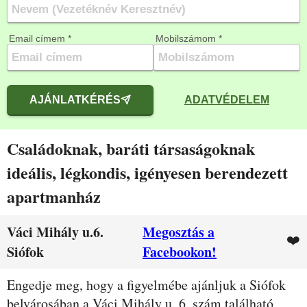
Email címem *
Mobilszámom *
AJÁNLATKÉRÉS
ADATVÉDELEM
Családoknak, baráti társaságoknak
ideális, légkondis, igényesen berendezett
apartmanház
Váci Mihály u.6.
Megosztás a
❤️
Siófok
Facebookon!
Leírás
Engedje meg, hogy a figyelmébe ajánljuk a Siófok
belvárosában a Váci Mihály u. 6. szám található,