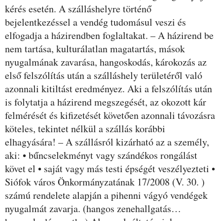
kérés esetén. A szálláshelyre történő
bejelentkezéssel a vendég tudomásul veszi és
elfogadja a házirendben foglaltakat. – A házirend be
nem tartása, kulturálatlan magatartás, mások
nyugalmának zavarása, hangoskodás, károkozás az
első felszólítás után a szálláshely területéről való
azonnali kitiltást eredményez. Aki a felszólítás után
is folytatja a házirend megszegését, az okozott kár
felmérését és kifizetését követően azonnali távozásra
köteles, tekintet nélkül a szállás korábbi
elhagyására! – A szállásról kizárható az a személy,
aki: • bűncselekményt vagy szándékos rongálást
követ el • saját vagy más testi épségét veszélyezteti •
Siófok város Önkormányzatának 17/2008 (V. 30. )
számú rendelete alapján a pihenni vágyó vendégek
nyugalmát zavarja. (hangos zenehallgatás…