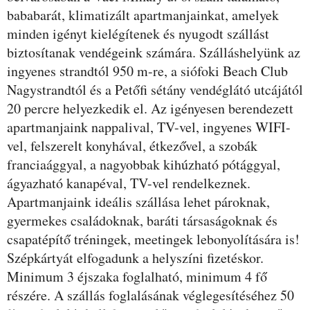
bababarát, klimatizált apartmanjainkat, amelyek
minden igényt kielégítenek és nyugodt szállást
biztosítanak vendégeink számára. Szálláshelyünk az
ingyenes strandtól 950 m-re, a siófoki Beach Club
Nagystrandtól és a Petőfi sétány vendéglátó utcájától
20 percre helyezkedik el. Az igényesen berendezett
apartmanjaink nappalival, TV-vel, ingyenes WIFI-
vel, felszerelt konyhával, étkezővel, a szobák
franciaággyal, a nagyobbak kihúzható pótággyal,
ágyazható kanapéval, TV-vel rendelkeznek.
Apartmanjaink ideális szállása lehet pároknak,
gyermekes családoknak, baráti társaságoknak és
csapatépítő tréningek, meetingek lebonyolítására is!
Szépkártyát elfogadunk a helyszíni fizetéskor.
Minimum 3 éjszaka foglalható, minimum 4 fő
részére. A szállás foglalásának véglegesítéséhez 50