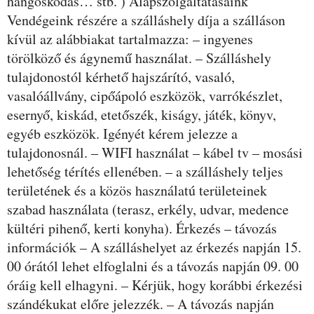
hangoskodás… stb. ) Alapszolgáltatásaink
Vendégeink részére a szálláshely díja a szálláson
kívül az alábbiakat tartalmazza: – ingyenes
törölköző és ágynemű használat. – Szálláshely
tulajdonostól kérhető hajszárító, vasaló,
vasalóállvány, cipőápoló eszközök, varrókészlet,
esernyő, kiskád, etetőszék, kiságy, játék, könyv,
egyéb eszközök. Igényét kérem jelezze a
tulajdonosnál. – WIFI használat – kábel tv – mosási
lehetőség térítés ellenében. – a szálláshely teljes
területének és a közös használatú területeinek
szabad használata (terasz, erkély, udvar, medence
kültéri pihenő, kerti konyha). Érkezés – távozás
információk – A szálláshelyet az érkezés napján 15.
00 órától lehet elfoglalni és a távozás napján 09. 00
óráig kell elhagyni. – Kérjük, hogy korábbi érkezési
szándékukat előre jelezzék. – A távozás napján