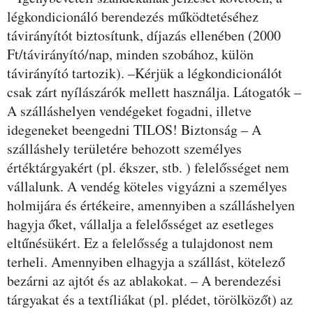
légkondicionáló berendezés működtetéséhez
távirányítót biztosítunk, díjazás ellenében (2000
Ft/távirányító/nap, minden szobához, külön
távirányító tartozik). –Kérjük a légkondicionálót
csak zárt nyílászárók mellett használja. Látogatók –
A szálláshelyen vendégeket fogadni, illetve
idegeneket beengedni TILOS! Biztonság – A
szálláshely területére behozott személyes
értéktárgyakért (pl. ékszer, stb. ) felelősséget nem
vállalunk. A vendég köteles vigyázni a személyes
holmijára és értékeire, amennyiben a szálláshelyen
hagyja őket, vállalja a felelősséget az esetleges
eltűnésükért. Ez a felelősség a tulajdonost nem
terheli. Amennyiben elhagyja a szállást, kötelező
bezárni az ajtót és az ablakokat. – A berendezési
tárgyakat és a textíliákat (pl. plédet, törölközőt) az