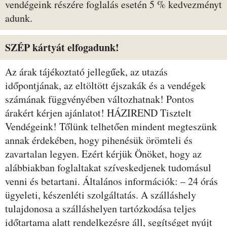
vendégeink részére foglalás esetén 5 % kedvezményt
adunk.
SZÉP kártyát elfogadunk!
Az árak tájékoztató jellegűek, az utazás
időpontjának, az eltöltött éjszakák és a vendégek
számának függvényében változhatnak! Pontos
árakért kérjen ajánlatot! HÁZIREND Tisztelt
Vendégeink! Tőlünk telhetően mindent megteszünk
annak érdekében, hogy pihenésük örömteli és
zavartalan legyen. Ezért kérjük Önöket, hogy az
alábbiakban foglaltakat szíveskedjenek tudomásul
venni és betartani. Általános információk: – 24 órás
ügyeleti, készenléti szolgáltatás. A szálláshely
tulajdonosa a szálláshelyen tartózkodása teljes
időtartama alatt rendelkezésre áll, segítséget nyújt