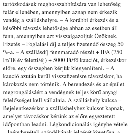
tartózkodásuk meghosszabbítására van lehetőség
felár ellenében, amennyiben aznap nem érkezik
vendég a szálláshelyre. – A korábbi érkezés és a
későbbi távozás lehetősége abban az esetben áll
fenn, amennyiben azt visszaigazoljuk Önöknek.
Fizetés – Foglalási díj a teljes fizetendő összeg 50
%-a. – A szállásdíj fennmaradó részét + IFA (750
Ft/18 év feletti/éj) + 5000 Ft/fő kauciót, érkezéskor
előre, egy összegben kérjük kiegyenlíteni. – A
kaució azután kerül visszafizetésre távozáskor, ha
károkozás nem történik. A berendezés és az épület
megrongálásáért a vendégnek teljes körű anyagi
felelősséget kell vállalnia. A szálláshely kulcsa –
Bejelentkezéskor a szálláshelyhez kulcsot kapnak,
amelyet távozáskor kérünk az előre egyeztetett
időpontban leadni. Légkondicionálás igénybe vétele
– Igénybevételi szándékának jelzését követően, a