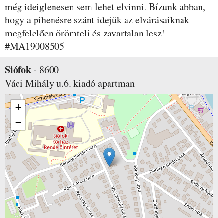
még ideiglenesen sem lehet elvinni. Bízunk abban,
hogy a pihenésre szánt idejük az elvárásaiknak
megfelelően örömteli és zavartalan lesz!
#MA19008505
Siófok
-
8600
Váci Mihály u.6.
kiadó apartman
+
−