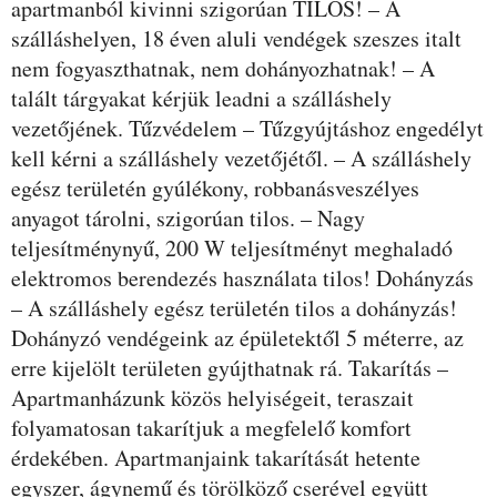
apartmanból kivinni szigorúan TILOS! – A
szálláshelyen, 18 éven aluli vendégek szeszes italt
nem fogyaszthatnak, nem dohányozhatnak! – A
talált tárgyakat kérjük leadni a szálláshely
vezetőjének. Tűzvédelem – Tűzgyújtáshoz engedélyt
kell kérni a szálláshely vezetőjétől. – A szálláshely
egész területén gyúlékony, robbanásveszélyes
anyagot tárolni, szigorúan tilos. – Nagy
teljesítménynyű, 200 W teljesítményt meghaladó
elektromos berendezés használata tilos! Dohányzás
– A szálláshely egész területén tilos a dohányzás!
Dohányzó vendégeink az épületektől 5 méterre, az
erre kijelölt területen gyújthatnak rá. Takarítás –
Apartmanházunk közös helyiségeit, teraszait
folyamatosan takarítjuk a megfelelő komfort
érdekében. Apartmanjaink takarítását hetente
egyszer, ágynemű és törölköző cserével együtt