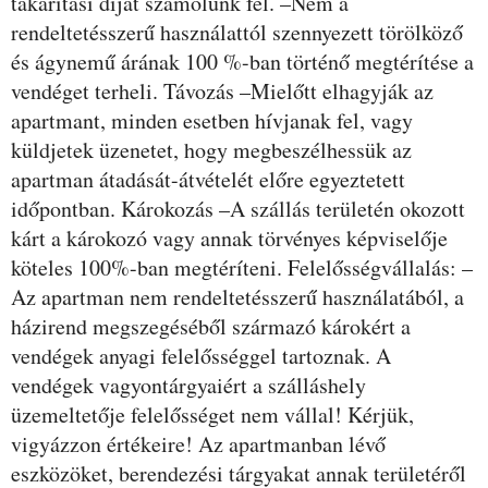
takarítási díjat számolunk fel. –Nem a
rendeltetésszerű használattól szennyezett törölköző
és ágynemű árának 100 %-ban történő megtérítése a
vendéget terheli. Távozás –Mielőtt elhagyják az
apartmant, minden esetben hívjanak fel, vagy
küldjetek üzenetet, hogy megbeszélhessük az
apartman átadását-átvételét előre egyeztetett
időpontban. Károkozás –A szállás területén okozott
kárt a károkozó vagy annak törvényes képviselője
köteles 100%-ban megtéríteni. Felelősségvállalás: –
Az apartman nem rendeltetésszerű használatából, a
házirend megszegéséből származó károkért a
vendégek anyagi felelősséggel tartoznak. A
vendégek vagyontárgyaiért a szálláshely
üzemeltetője felelősséget nem vállal! Kérjük,
vigyázzon értékeire! Az apartmanban lévő
eszközöket, berendezési tárgyakat annak területéről