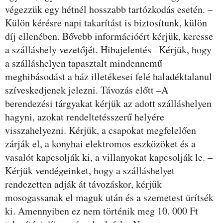
végezzük egy hétnél hosszabb tartózkodás esetén. –
Külön kérésre napi takarítást is biztosítunk, külön
díj ellenében. Bővebb információért kérjük, keresse
a szálláshely vezetőjét. Hibajelentés –Kérjük, hogy
a szálláshelyen tapasztalt mindennemű
meghibásodást a ház illetékesei felé haladéktalanul
szíveskedjenek jelezni. Távozás előtt –A
berendezési tárgyakat kérjük az adott szálláshelyen
hagyni, azokat rendeltetésszerű helyére
visszahelyezni. Kérjük, a csapokat megfelelően
zárják el, a konyhai elektromos eszközöket és a
vasalót kapcsolják ki, a villanyokat kapcsolják le. –
Kérjük vendégeinket, hogy a szálláshelyet
rendezetten adják át távozáskor, kérjük
mosogassanak el maguk után és a szemetest ürítsék
ki. Amennyiben ez nem történik meg 10. 000 Ft