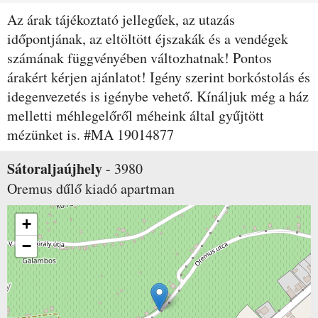
Az árak tájékoztató jellegűek, az utazás
időpontjának, az eltöltött éjszakák és a vendégek
számának függvényében változhatnak! Pontos
árakért kérjen ajánlatot! Igény szerint borkóstolás és
idegenvezetés is igénybe vehető. Kínáljuk még a ház
melletti méhlegelőről méheink által gyűjtött
mézünket is. #MA 19014877
Sátoraljaújhely
-
3980
Oremus dűlő
kiadó apartman
+
−