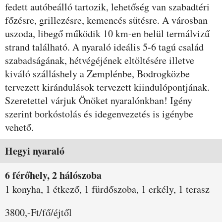
fedett autóbeálló tartozik, lehetőség van szabadtéri
főzésre, grillezésre, kemencés sütésre. A városban
uszoda, libegő működik 10 km-en belül termálvizű
strand található. A nyaraló ideális 5-6 tagú család
szabadságának, hétvégéjének eltöltésére illetve
kiváló szálláshely a Zemplénbe, Bodrogközbe
tervezett kirándulások tervezett kiindulópontjának.
Szeretettel várjuk Önöket nyaralónkban! Igény
szerint borkóstolás és idegenvezetés is igénybe
vehető.
Szobák és árak
Hegyi nyaraló
6 férőhely, 2 hálószoba
1 konyha, 1 étkező, 1 fürdőszoba, 1 erkély, 1 terasz
3800,-Ft/fő/éjtől