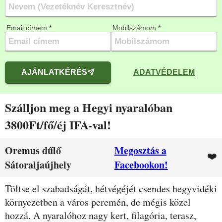
Email címem *
Mobilszámom *
AJÁNLATKÉRÉS
ADATVÉDELEM
Szálljon meg a Hegyi nyaralóban
3800Ft/fő/éj IFA-val!
Oremus dűlő
Megosztás a
❤️
Sátoraljaújhely
Facebookon!
Leírás
Töltse el szabadságát, hétvégéjét csendes hegyvidéki
környezetben a város peremén, de mégis közel
hozzá. A nyaralóhoz nagy kert, filagória, terasz,