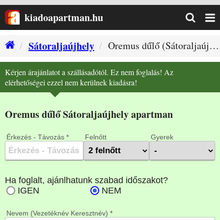
kiadoapartman.hu
Sátoraljaújhely
Oremus dűlő (Sátoraljaújhely szállás)
Kérjen árajánlatot a szállásadótól. Ez nem foglalás! Az
elérhetőségei ezzel nem kerülnek kiadásra!
Oremus dűlő Sátoraljaújhely apartman
Érkezés - Távozás *
Felnőtt
Gyerek
Nevem (Vezetéknév Keresztnév) *