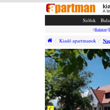
ki
A l
Siófok
Bala
Balaton
Kiadó apartmanok
Na