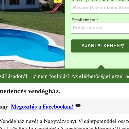
Email címem *
AJÁNLATKÉRÉS
szállásadótól. Ez nem foglalás! Az elérhetőségei ezzel 
 medencés vendégház.
❤️
ony
Megosztás a Facebookon!
 Vendégház nevét a Nagyvázsonyt Vigántpetenddel össze
5+2 fős önálló vendégház 5 fürdőszobás klimatizált szob