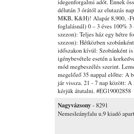
idegenforgalmi adót. Ennek öss
délután 3 órától az elutazás na
MKB, K&H)! Alapár 8,900, -Ft
foglalásnál) 0 – 3 éves 100% 3
szezon): Teljes ház egy hétre 
szezon): Hétközben szobánként, 
időszakon kívül: Szobánként is
igénybevétele esetén a korkedv
mód megbeszélés szerint. Lemon
megelőző 35 nappal előtte: A be
jár vissza. 21 - 7 nap között: 
kérjük átutalni. #EG19002858
Nagyvázsony
-
8291
Nemesleányfalu u.9
kiadó apar