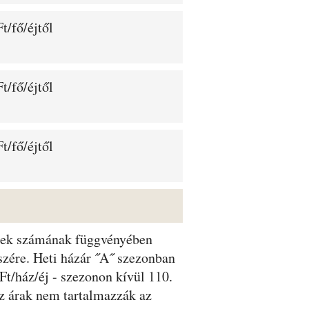
t/fő/éjtől
t/fő/éjtől
t/fő/éjtől
dégek számának függvényében
észére. Heti házár ˝A˝ szezonban
Ft/ház/éj - szezonon kívül 110.
Az árak nem tartalmazzák az