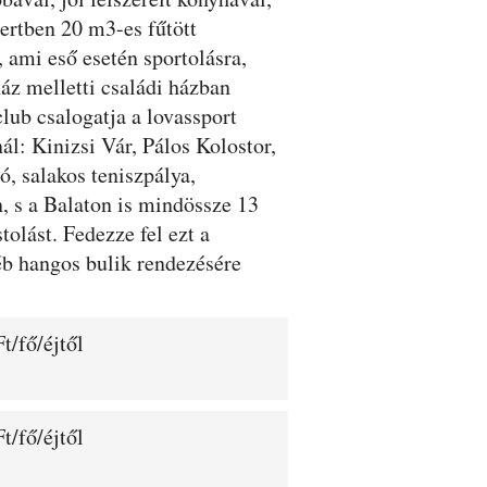
kertben 20 m3-es fűtött
 ami eső esetén sportolásra,
áz melletti családi házban
lub csalogatja a lovassport
ál: Kinizsi Vár, Pálos Kolostor,
 salakos teniszpálya,
n, s a Balaton is mindössze 13
olást. Fedezze fel ezt a
b hangos bulik rendezésére
t/fő/éjtől
t/fő/éjtől