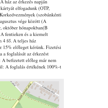
 A ház az érkezés napján
P kártyát elfogadunk (OTP,
 Korkedvezmények (szobánkénti
augusztus vége között (A
er, október hónapokban(B
 A fentieken és a kiemelt
 4 fő. A teljes ház
 15% előleget kérünk. Fizetési
 a foglalását az érkezést
t: A befizetett előleg már nem
lül: A foglalás értékének 100%-t