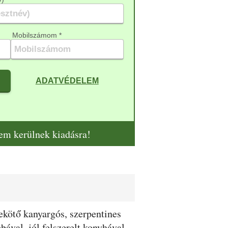
Mobilszámom *
ADATVÉDELEM
nem kerülnek kiadásra!
kötő kanyargós, szerpentines
ával, jól felszerelt konyhával,