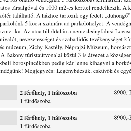
atos társalgóval és 1000 m2-es kerttel rendelkezik. A 
ótér található. A házhoz tartozik egy fedett „dühöngő”,
i parkolónk 5 kocsi számára ad parkolóhelyet. A vendégh
ozmetika. Az utca túloldalán a nemesleányfalusi Lovasc
nivalót, nevezetességet és szabadidős tevékenységet kín
 múzeum, Zichy Kastély, Néprajzi Múzeum, horgásztó,
A Bakony túristaútvonalai közül 3 is átvezet a községe
beli borospincékben pedig kár lenne kihagyni a borkóst
vendégünk! Megjegyzés: Legénybúcsúk, esküvők és egyé
2 férőhely, 1 hálószoba
8900,-F
1 fürdőszoba
2 férőhely, 1 hálószoba
8900,-F
1 fürdőszoba