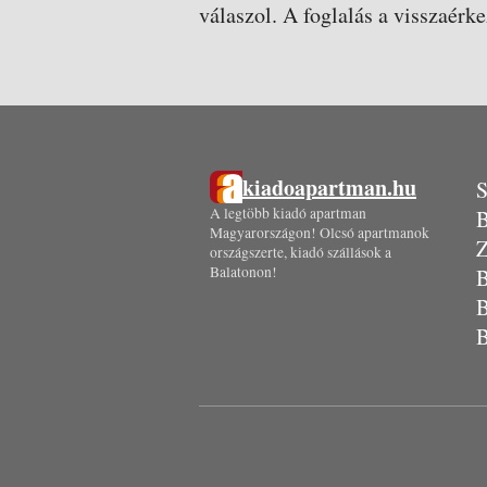
válaszol. A foglalás a visszaérke
kiadoapartman.hu
S
A legtöbb kiadó apartman
B
Magyarországon! Olcsó apartmanok
Z
országszerte, kiadó szállások a
Balatonon!
B
B
B