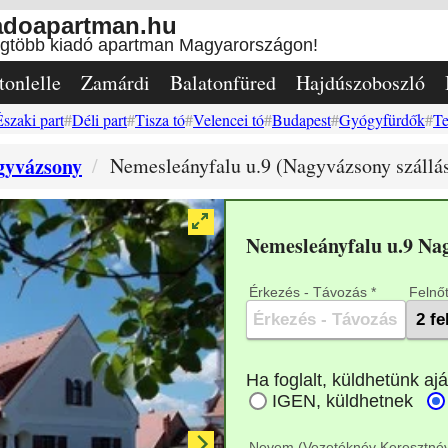
adoapartman.hu
egtöbb kiadó apartman Magyarországon!
tonlelle
Zamárdi
Balatonfüred
Hajdúszoboszló
Északi part
Déli part
Tisza tó
Velencei tó
Budapest
Gyógyfürdők
Te
gyvázsony
Nemesleányfalu u.9 (Nagyvázsony szállá
Nemesleányfalu u.9 Na
Érkezés - Távozás *
Felnőt
Nevem (Vezetéknév Keresztnév