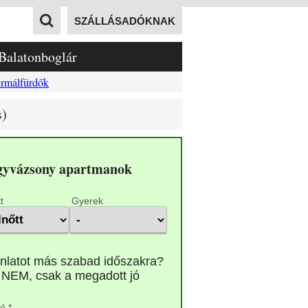
SZÁLLÁSADÓKNAK
Balatonboglár
rmálfürdők
s)
gyvázsony apartmanok
t
Gyerek
) *