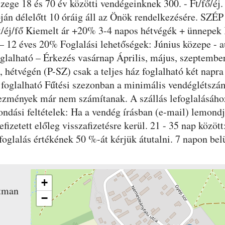
zege 18 és 70 év közötti vendégeinknek 300. - Ft/fő/éj.
pján délelőtt 10 óráig áll az Önök rendelkezésére. SZÉ
/éj/fő Kiemelt ár +20% 3-4 napos hétvégék + ünnepek
 – 12 éves 20% Foglalási lehetőségek: Június közepe - 
foglalható – Érkezés vasárnap Április, május, szeptemb
hétvégén (P-SZ) csak a teljes ház foglalható két napra
 foglalható Fűtési szezonban a minimális vendéglétszám
ezmények már nem számítanak. A szállás lefoglalásához
dási feltételek: Ha a vendég írásban (e-mail) lemondja
fizetett előleg visszafizetésre kerül. 21 - 35 nap közöt
A foglalás értékének 50 %-át kérjük átutalni. 7 napon be
+
tman
−