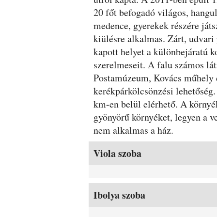
20 főt befogadó világos, hangul
medence, gyerekek részére játsz
kiülésre alkalmas. Zárt, udvar
kapott helyet a különbejáratú k
szerelmeseit. A falu számos lát
Postamúzeum, Kovács műhely és
kerékpárkölcsönzési lehetőség. 
km-en belül elérhető. A környék
gyönyörű környéket, legyen a 
nem alkalmas a ház.
Szobák és árak
Viola szoba
Ibolya szoba