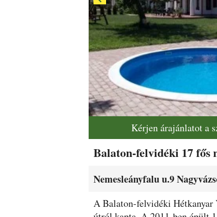
Kérjen árajánlatot a 
Balaton-felvidéki 17 fős
Nemesleányfalu u.9 Nagyvázs
Leírás
A Balaton-felvidéki Hétkanyar
útról kapta. A 2011-ben épült 1