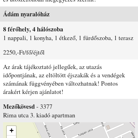
Szobák és árak
Ádám nyaralóház
8 férőhely, 4 hálószoba
1 nappali, 1 konyha, 1 étkező, 1 fürdőszoba, 1 terasz
2250,-Ft/fő/éjtől
Az árak tájékoztató jellegűek, az utazás
időpontjának, az eltöltött éjszakák és a vendégek
számának függvényében változhatnak! Pontos
árakért kérjen ajánlatot!
Mezőkövesd
-
3377
Rima utca 3.
kiadó apartman
+