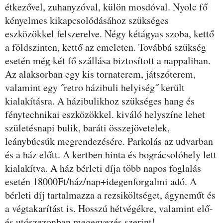
étkezővel, zuhanyzóval, külön mosdóval. Nyolc fő
kényelmes kikapcsolódásához szükséges
eszközökkel felszerelve. Négy kétágyas szoba, kettő
a földszinten, kettő az emeleten. Továbbá szükség
esetén még két fő szállása biztosított a nappaliban.
Az alaksorban egy kis tornaterem, játszóterem,
valamint egy ˝retro házibuli helyiség˝ került
kialakításra. A házibulikhoz szükséges hang és
fénytechnikai eszközökkel. kiváló helyszíne lehet
születésnapi bulik, baráti összejövetelek,
leánybúcsúk megrendezésére. Parkolás az udvarban
és a ház előtt. A kertben hinta és bográcsolóhely lett
kialakítva. A ház bérleti díja több napos foglalás
esetén 18000Ft/ház/nap+idegenforgalmi adó. A
bérleti díj tartalmazza a rezsiköltséget, ágyneműt és
a végtakarítást is. Hosszú hétvégékre, valamint elő-
és utószezonban megegyezés szerint!