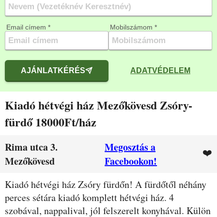
Email címem *
Mobilszámom *
AJÁNLATKÉRÉS
ADATVÉDELEM
Kiadó hétvégi ház Mezőkövesd Zsóry-
fürdő 18000Ft/ház
Rima utca 3.
Megosztás a
❤️
Mezőkövesd
Facebookon!
Leírás
Kiadó hétvégi ház Zsóry fürdőn! A fürdőtől néhány
perces sétára kiadó komplett hétvégi ház. 4
szobával, nappalival, jól felszerelt konyhával. Külön