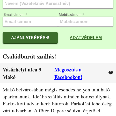
Email címem *
Mobilszámom *
AJÁNLATKÉRÉS
ADATVÉDELEM
Családbarát szállás!
Vásárhelyi utca 9
Megosztás a
❤️
Makó
Facebookon!
Leírás
Makó belvárosában mégis csendes helyen található
apartmanunk. Ideális szállás minden korosztálynak.
Parkosított udvar, kerti bútorok. Parkolási lehetőség
zárt udvarban. A főtér 10 perc sétával érjető el.