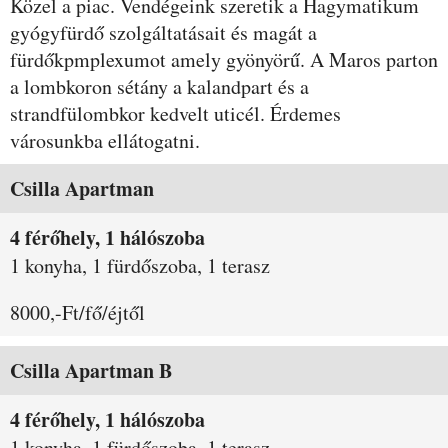
Közel a piac. Vendégeink szeretik a Hagymatikum
gyógyfürdő szolgáltatásait és magát a
fürdőkpmplexumot amely gyönyörű. A Maros parton
a lombkoron sétány a kalandpart és a
strandfülombkor kedvelt uticél. Érdemes
városunkba ellátogatni.
Szobák és árak
Csilla Apartman
4 férőhely, 1 hálószoba
1 konyha, 1 fürdőszoba, 1 terasz
8000,-Ft/fő/éjtől
Csilla Apartman B
4 férőhely, 1 hálószoba
1 konyha, 1 fürdőszoba, 1 terasz