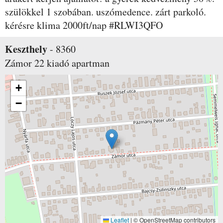
szülökkel 1 szobában. uszómedence. zárt parkoló.
kérésre klima 2000ft/nap #RLWI3QFO
Keszthely
-
8360
Zámor 22
kiadó apartman
+
−
Leaflet
|
© OpenStreetMap contributors