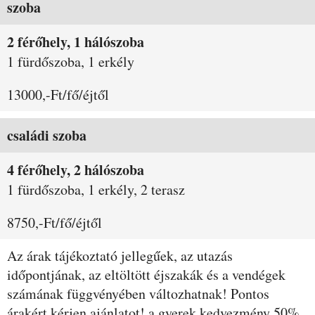
szoba
2 férőhely, 1 hálószoba
1 fürdőszoba, 1 erkély
13000,-Ft/fő/éjtől
családi szoba
4 férőhely, 2 hálószoba
1 fürdőszoba, 1 erkély, 2 terasz
8750,-Ft/fő/éjtől
Az árak tájékoztató jellegűek, az utazás
időpontjának, az eltöltött éjszakák és a vendégek
számának függvényében változhatnak! Pontos
árakért kérjen ajánlatot! a gyerek kedvezmény 50%.