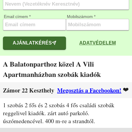
Email címem *
Mobilszámom *
AJÁNLATKÉRÉS
ADATVÉDELEM
A Balatonparthoz közel A Vili
Apartmanházban szobák kiadók
❤️
Zámor 22 Keszthely
Megosztás a Facebookon!
Leírás
1 szobás 2 fős és 2 szobás 4 fős családi szobák
reggelivel kiadók. zárt autó parkoló.
úszómedencével. 400 m-re a strandtól.
Szobák és árak