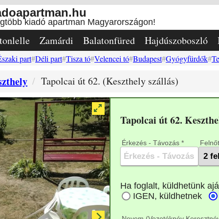
adoapartman.hu
egtöbb kiadó apartman Magyarországon!
tonlelle
Zamárdi
Balatonfüred
Hajdúszoboszló
Északi part
Déli part
Tisza tó
Velencei tó
Budapest
Gyógyfürdők
Te
zthely
Tapolcai út 62. (Keszthely szállás)
Tapolcai út 62. Keszth
Érkezés - Távozás *
Felnőt
Nevem (Vezetéknév Keresztnév