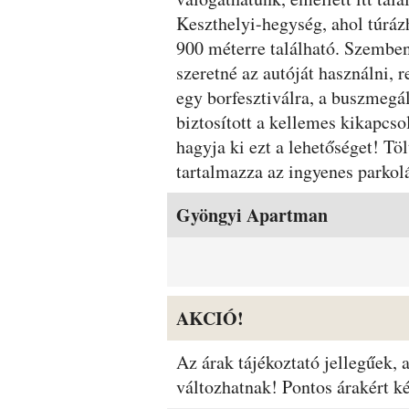
Keszthelyi-hegység, ahol túráz
900 méterre található. Szemben 
szeretné az autóját használni,
egy borfesztiválra, a buszmegál
biztosított a kellemes kikapcs
hagyja ki ezt a lehetőséget! T
tartalmazza az ingyenes parkol
Szobák és árak
Gyöngyi Apartman
AKCIÓ!
Az árak tájékoztató jellegűek,
változhatnak! Pontos árakért k