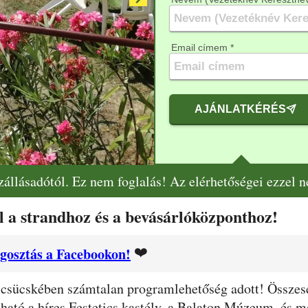
Email címem *
AJÁNLATKÉRÉS
szállásadótól. Ez nem foglalás! Az elérhetőségei ezzel 
 a strandhoz és a bevásárlóközponthoz!
❤️
gosztás a Facebookon!
 csücskében számtalan programlehetőség adott! Összese
álható a híres Festetics kastély, a Balaton Múzeum, és m