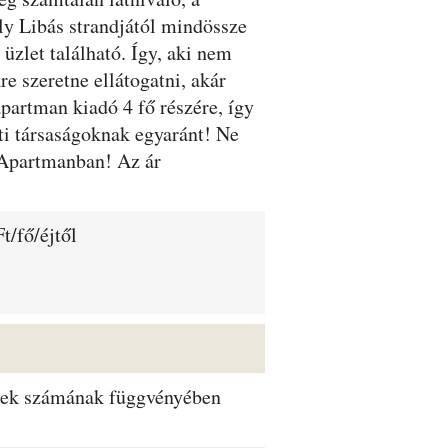
ly Libás strandjától mindössze
üzlet található. Így, aki nem
e szeretne ellátogatni, akár
apartman kiadó 4 fő részére, így
ti társaságoknak egyaránt! Ne
i Apartmanban! Az ár
t/fő/éjtől
dégek számának függvényében