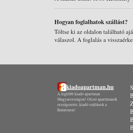
Hogyan foglalhatok szállást?
Töltse ki az oldalon található aj
válaszol. A foglalás a visszaérke
kiadoapartman.hu
S
A legtöbb kiadó apartman
B
Magyarországon! Olcsó apartmanok
Z
országszerte, kiadó szállások a
Balatonon!
B
B
B