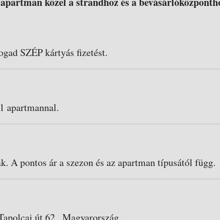
apartman közel a strandhoz és a bevásárlóközponth
ogad SZÉP kártyás fizetést.
 1 apartmannal.
ak. A pontos ár a szezon és az apartman típusától függ.
Tapolcai út 62., Magyarország.