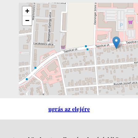
+
−
ugrás az elejére