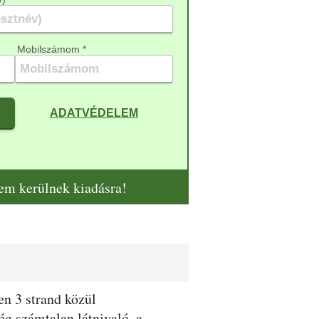
Mobilszámom *
ADATVÉDELEM
nem kerülnek kiadásra!
n 3 strand közül
ég számtalan látnivaló, a