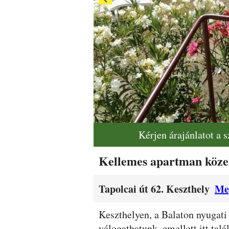
Kérjen árajánlatot a 
Kellemes apartman közel
Tapolcai út 62. Keszthely
Me
Leírás
Keszthelyen, a Balaton nyugati
válogathatunk, emellett itt tal