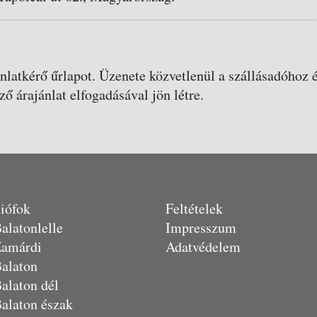
ánlatkérő űrlapot. Üzenete közvetlenül a szállásadóhoz é
ző árajánlat elfogadásával jön létre.
iófok
Feltételek
alatonlelle
Impresszum
amárdi
Adatvédelem
alaton
alaton dél
alaton észak