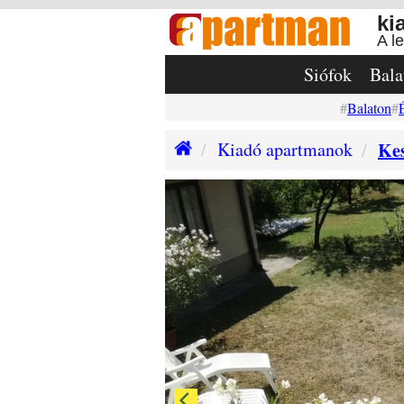
ki
A l
Siófok
Bala
Balaton
Kiadó apartmanok
Kes