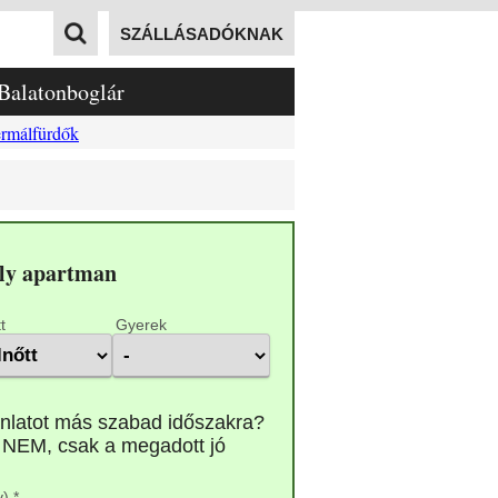
SZÁLLÁSADÓKNAK
Balatonboglár
rmálfürdők
ely apartman
t
Gyerek
) *