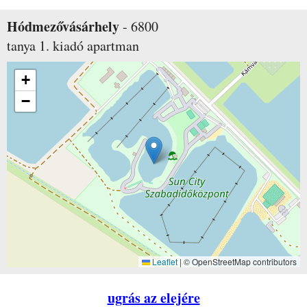
Hódmezővásárhely
-
6800
tanya 1.
kiadó apartman
+
−
Leaflet
|
© OpenStreetMap contributors
ugrás az elejére