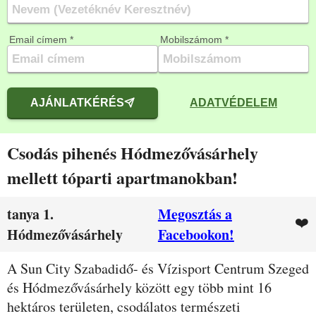
Email címem *
Mobilszámom *
AJÁNLATKÉRÉS
ADATVÉDELEM
Csodás pihenés Hódmezővásárhely
mellett tóparti apartmanokban!
tanya 1.
Megosztás a
❤️
Hódmezővásárhely
Facebookon!
Leírás
A Sun City Szabadidő- és Vízisport Centrum Szeged
és Hódmezővásárhely között egy több mint 16
hektáros területen, csodálatos természeti