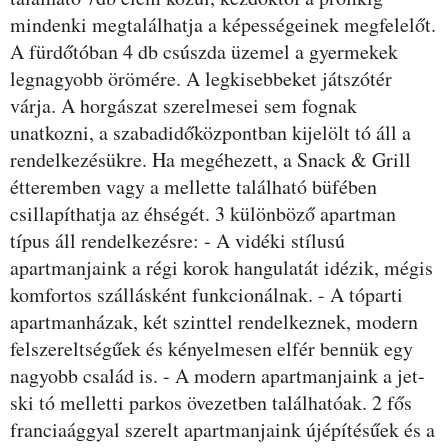
mindenki megtalálhatja a képességeinek megfelelőt.
A fürdőtóban 4 db csúszda üzemel a gyermekek
legnagyobb örömére. A legkisebbeket játszótér
várja. A horgászat szerelmesei sem fognak
unatkozni, a szabadidőközpontban kijelölt tó áll a
rendelkezésükre. Ha megéhezett, a Snack & Grill
étteremben vagy a mellette található büfében
csillapíthatja az éhségét. 3 különböző apartman
típus áll rendelkezésre: - A vidéki stílusú
apartmanjaink a régi korok hangulatát idézik, mégis
komfortos szállásként funkcionálnak. - A tóparti
apartmanházak, két szinttel rendelkeznek, modern
felszereltségűek és kényelmesen elfér bennük egy
nagyobb család is. - A modern apartmanjaink a jet-
ski tó melletti parkos övezetben találhatóak. 2 fős
franciaággyal szerelt apartmanjaink újépítésűek és a