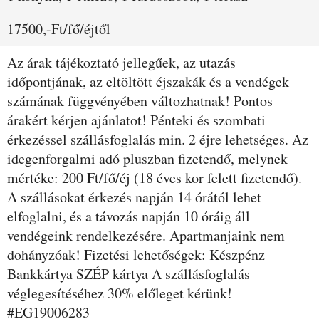
17500,-Ft/fő/éjtől
Az árak tájékoztató jellegűek, az utazás
időpontjának, az eltöltött éjszakák és a vendégek
számának függvényében változhatnak! Pontos
árakért kérjen ajánlatot! Pénteki és szombati
érkezéssel szállásfoglalás min. 2 éjre lehetséges. Az
idegenforgalmi adó pluszban fizetendő, melynek
mértéke: 200 Ft/fő/éj (18 éves kor felett fizetendő).
A szállásokat érkezés napján 14 órától lehet
elfoglalni, és a távozás napján 10 óráig áll
vendégeink rendelkezésére. Apartmanjaink nem
dohányzóak! Fizetési lehetőségek: Készpénz
Bankkártya SZÉP kártya A szállásfoglalás
véglegesítéséhez 30% előleget kérünk!
#EG19006283