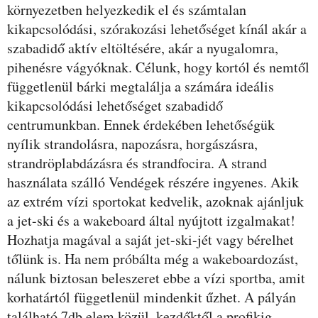
környezetben helyezkedik el és számtalan
kikapcsolódási, szórakozási lehetőséget kínál akár a
szabadidő aktív eltöltésére, akár a nyugalomra,
pihenésre vágyóknak. Célunk, hogy kortól és nemtől
függetlenül bárki megtalálja a számára ideális
kikapcsolódási lehetőséget szabadidő
centrumunkban. Ennek érdekében lehetőségük
nyílik strandolásra, napozásra, horgászásra,
strandröplabdázásra és strandfocira. A strand
használata szálló Vendégek részére ingyenes. Akik
az extrém vízi sportokat kedvelik, azoknak ajánljuk
a jet-ski és a wakeboard által nyújtott izgalmakat!
Hozhatja magával a saját jet-ski-jét vagy bérelhet
tőlünk is. Ha nem próbálta még a wakeboardozást,
nálunk biztosan beleszeret ebbe a vízi sportba, amit
korhatártól függetlenül mindenkit űzhet. A pályán
található 7db elem közül, kezdőktől a profikig