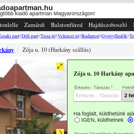
adoapartman.hu
egtöbb kiadó apartman Magyarországon!
tonlelle
Zamárdi
Balatonfüred
Hajdúszoboszló
Északi part
Déli part
Tisza tó
Velencei tó
Budapest
Gyógyfürdők
Te
rkány
Zója u. 10 (Harkány szállás)
Zója u. 10 Harkány ap
Érkezés - Távozás *
Felnőt
Nevem (Vezetéknév Keresztnév