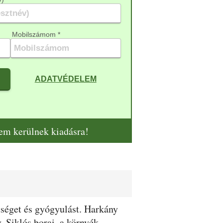
Mobilszámom *
ADATVÉDELEM
nem kerülnek kiadásra!
tséget és gyógyulást. Harkány
, Siklós borai, a környék