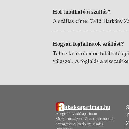
Hol található a szállás?
A szállás címe: 7815 Harkány Zó
Hogyan foglalhatok szállást?
Töltse ki az oldalon található aj
válaszol. A foglalás a visszaérke
kiadoapartman.hu
S
A legtöbb kiadó apartman
B
Magyarországon! Olcsó apartmanok
Z
országszerte, kiadó szállások a