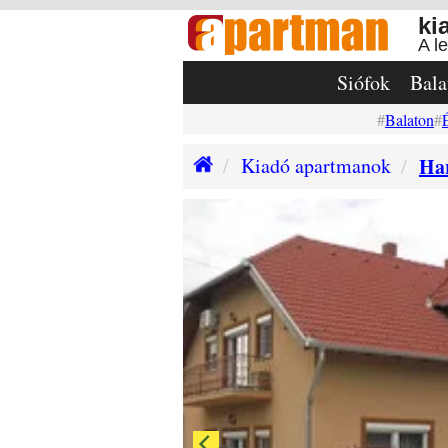
ki
A l
Siófok
Bala
Balaton
Kiadó apartmanok
Ha