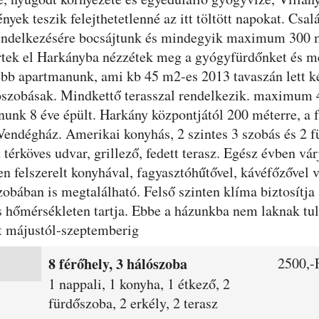
nyek teszik felejthetetlenné az itt töltött napokat. Cs
endelkezésére bocsájtunk és mindegyik maximum 300 mé
tek el Harkányba nézzétek meg a gyógyfürdőnket és me
bb apartmanunk, ami kb 45 m2-es 2013 tavaszán lett kés
ószobásak. Mindkettő terasszal rendelkezik. maximum 
unk 8 éve épült. Harkány központjától 200 méterre, a f
 Vendégház. Amerikai konyhás, 2 szintes 3 szobás és 2
 térköves udvar, grillező, fedett terasz. Egész évben vá
n felszerelt konyhával, fagyasztóhűtővel, kávéfőzővel 
 szobában is megtalálható. Felső szinten klíma biztosítja
tes hőmérsékleten tartja. Ebbe a házunkba nem laknak t
at májustól-szeptemberig
8 férőhely, 3 hálószoba
2500,-F
1 nappali, 1 konyha, 1 étkező, 2
fürdőszoba, 2 erkély, 2 terasz