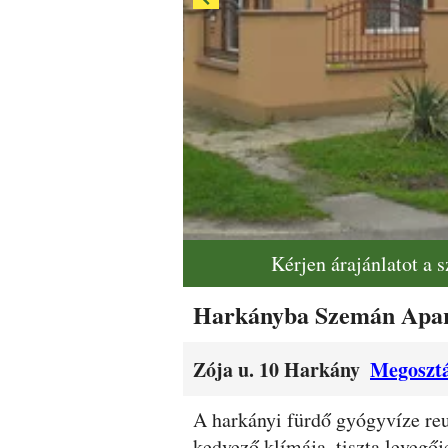
Kérjen árajánlatot a 
Harkányba Szemán Apar
Zója u. 10 Harkány
Megosztá
Leírás
A harkányi fürdő gyógyvíze reu
kedvező klímája, tiszta levegőj