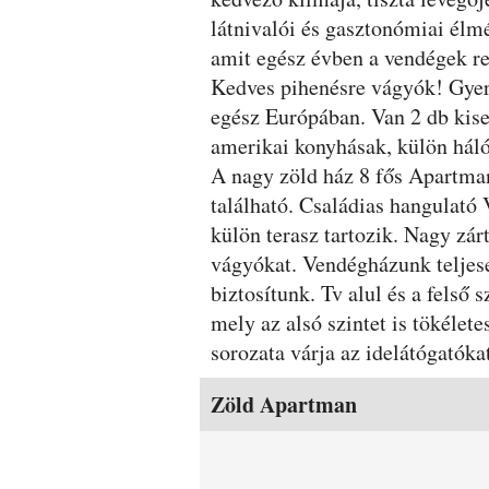
látnivalói és gasztonómiai élmé
amit egész évben a vendégek r
Kedves pihenésre vágyók! Gyer
egész Európában. Van 2 db kise
amerikai konyhásak, külön hál
A nagy zöld ház 8 fős Apartman
található. Családias hangulató
külön terasz tartozik. Nagy zárt
vágyókat. Vendégházunk teljese
biztosítunk. Tv alul és a felső
mely az alsó szintet is tökéle
sorozata várja az idelátógatók
Szobák és árak
Zöld Apartman