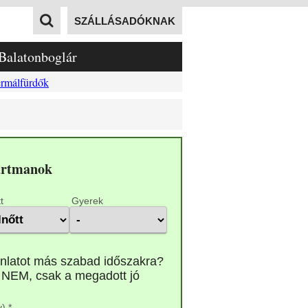
SZÁLLÁSADÓKNAK
Balatonboglár
rmálfürdők
artmanok
t
Gyerek
) *