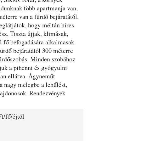
aládunknak több apartmanja van,
terre van a fürdő bejáratától.
glátjátok, hogy méltán híres
z. Tiszta újjak, klimásak,
4 fő befogadására alkalmasak.
ürdő bejáratától 300 méterre
 fürdőszobás. Minden szobához
rjuk a pihenni és gyógyulni
van ellátva. Ágyneműt
 a nagy melegbe a lehűlést,
ulajdonosok. Rendezvények
t/fő/éjtől