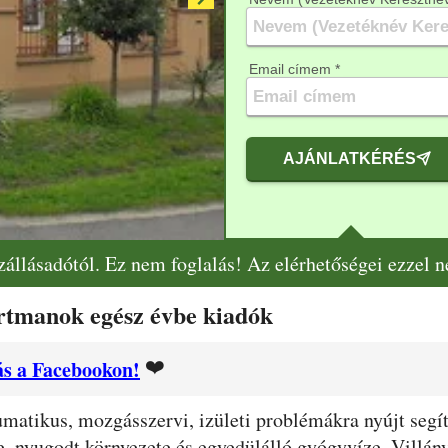
Email címem *
AJÁNLATKÉRÉS
szállásadótól. Ez nem foglalás! Az elérhetőségei ezzel 
tmanok egész évbe kiadók
❤️
s a Facebookon!
matikus, mozgásszervi, izületi problémákra nyújt segí
e, nyugodt környezete és egyedülálló gyógyvíze, Villány