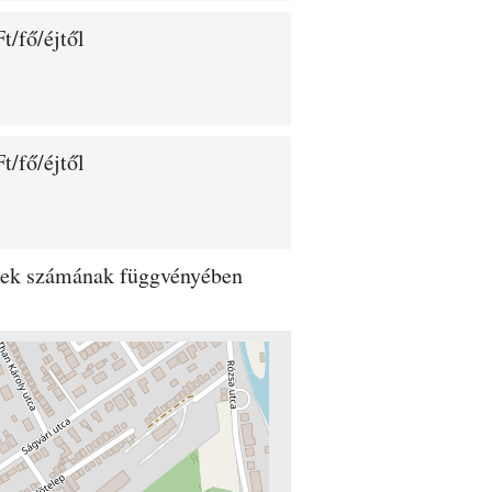
t/fő/éjtől
t/fő/éjtől
dégek számának függvényében