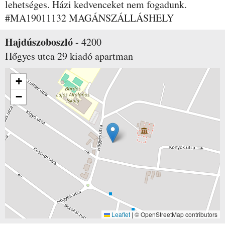
lehetséges. Házi kedvenceket nem fogadunk.
#MA19011132 MAGÁNSZÁLLÁSHELY
Hajdúszoboszló
-
4200
Hőgyes utca 29
kiadó apartman
+
−
Leaflet
|
© OpenStreetMap contributors