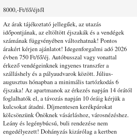
8000,-Ft/fő/éjtől
Az árak tájékoztató jellegűek, az utazás
időpontjának, az eltöltött éjszakák és a vendégek
számának függvényében változhatnak! Pontos
árakért kérjen ajánlatot! Idegenforgalmi adó 2026
évben 750 Ft/fő/éj. Autóbusszal vagy vonattal
érkező vendégeinknek ingyenes transzfer a
szálláshely és a pályaudvarok között. Július-
augusztus hónapban a minimális tartózkodás 6
éjszaka! Az apartmanok az érkezés napján 14 órától
foglalhatók el, a távozás napján 10 óráig kérjük a
kulcsokat átadni. Díjmentesen kerékpárokat
kölcsönzünk Önöknek vásárláshoz, városnézéshez.
Leány és legénybúcsú, buli rendezése nem
engedélyezett! Dohányzás kizárólag a kertben