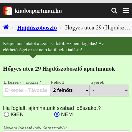
kiadoapartman.hu
Hajdúszoboszló
Hőgyes utca 29 (Hajdúszoboszló szállás)
Ház
Kérjen árajánlatot a szállásadótól. Ez nem foglalás! Az
elérhetőségei ezzel nem kerülnek kiadásra!
Hőgyes utca 29 Hajdúszoboszló apartmanok
Érkezés - Távozás *
Felnőtt
Gyerek
Nevem (Vezetéknév Keresztnév) *