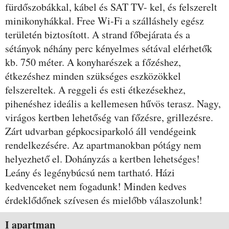
fürdőszobákkal, kábel és SAT TV- kel, és felszerelt
minikonyhákkal. Free Wi-Fi a szálláshely egész
területén biztosított. A strand főbejárata és a
sétányok néhány perc kényelmes sétával elérhetők
kb. 750 méter. A konyharészek a főzéshez,
étkezéshez minden szükséges eszközökkel
felszereltek. A reggeli és esti étkezésekhez,
pihenéshez ideális a kellemesen hűvös terasz. Nagy,
virágos kertben lehetőség van főzésre, grillezésre.
Zárt udvarban gépkocsiparkoló áll vendégeink
rendelkezésére. Az apartmanokban pótágy nem
helyezhető el. Dohányzás a kertben lehetséges!
Leány és legénybúcsú nem tartható. Házi
kedvenceket nem fogadunk! Minden kedves
érdeklődőnek szívesen és mielőbb válaszolunk!
Szobák és árak
I apartman