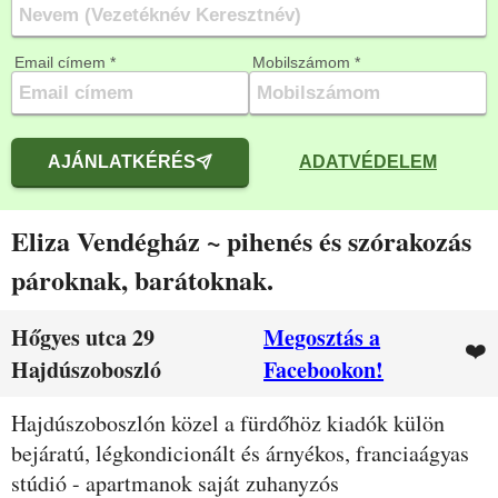
Email címem *
Mobilszámom *
AJÁNLATKÉRÉS
ADATVÉDELEM
Eliza Vendégház ~ pihenés és szórakozás
pároknak, barátoknak.
Hőgyes utca 29
Megosztás a
❤️
Hajdúszoboszló
Facebookon!
Leírás
Hajdúszoboszlón közel a fürdőhöz kiadók külön
bejáratú, légkondicionált és árnyékos, franciaágyas
stúdió - apartmanok saját zuhanyzós