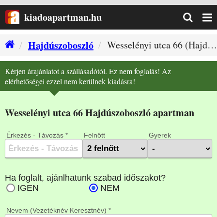
kiadoapartman.hu
Hajdúszoboszló
Wesselényi utca 66 (Hajdúszoboszló szállás)
Kérjen árajánlatot a szállásadótól. Ez nem foglalás! Az
elérhetőségei ezzel nem kerülnek kiadásra!
Wesselényi utca 66 Hajdúszoboszló apartman
Érkezés - Távozás *
Felnőtt
Gyerek
Nevem (Vezetéknév Keresztnév) *