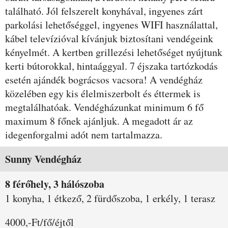
található. Jól felszerelt konyhával, ingyenes zárt
parkolási lehetőséggel, ingyenes WIFI használattal,
kábel televízióval kívánjuk biztosítani vendégeink
kényelmét. A kertben grillezési lehetőséget nyújtunk
kerti bútorokkal, hintaággyal. 7 éjszaka tartózkodás
esetén ajándék bográcsos vacsora! A vendégház
közelében egy kis élelmiszerbolt és éttermek is
megtalálhatóak. Vendégházunkat minimum 6 fő
maximum 8 főnek ajánljuk. A megadott ár az
idegenforgalmi adót nem tartalmazza.
Szobák és árak
Sunny Vendégház
8 férőhely, 3 hálószoba
1 konyha, 1 étkező, 2 fürdőszoba, 1 erkély, 1 terasz
4000,-Ft/fő/éjtől