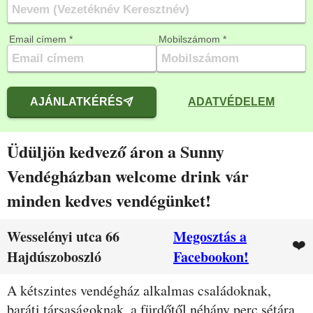
Email címem *
Mobilszámom *
AJÁNLATKÉRÉS
ADATVÉDELEM
Üdüljön kedvező áron a Sunny
Vendégházban welcome drink vár
minden kedves vendégünket!
Wesselényi utca 66
Megosztás a
❤️
Hajdúszoboszló
Facebookon!
Leírás
A kétszintes vendégház alkalmas családoknak,
baráti társaságoknak, a fürdőtől néhány perc sétára