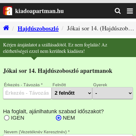
kiadoapartman.hu
Hajdúszoboszló
Jókai sor 14. (Hajdúszoboszló szállás)
Kérjen árajánlatot a szállásadótól. Ez nem foglalás! Az
elérhetőségei ezzel nem kerülnek kiadásra!
Jókai sor 14. Hajdúszoboszló apartmanok
Érkezés - Távozás *
Felnőtt
Gyerek
Nevem (Vezetéknév Keresztnév) *