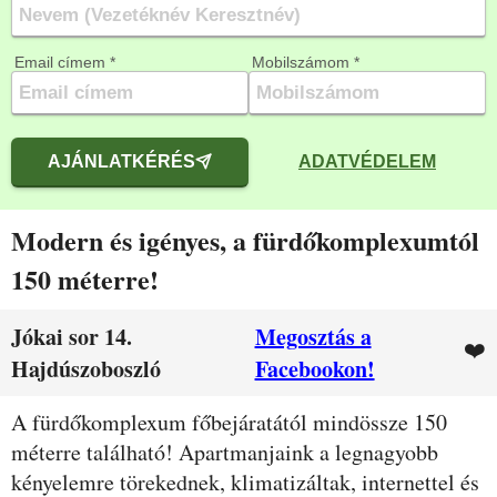
Email címem *
Mobilszámom *
AJÁNLATKÉRÉS
ADATVÉDELEM
Modern és igényes, a fürdőkomplexumtól
150 méterre!
Jókai sor 14.
Megosztás a
❤️
Hajdúszoboszló
Facebookon!
Leírás
A fürdőkomplexum főbejáratától mindössze 150
méterre található! Apartmanjaink a legnagyobb
kényelemre törekednek, klimatizáltak, internettel és