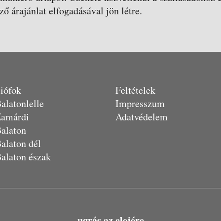
ző árajánlat elfogadásával jön létre.
iófok
Feltételek
alatonlelle
Impresszum
amárdi
Adatvédelem
alaton
alaton dél
alaton észak
ugrás az elejére