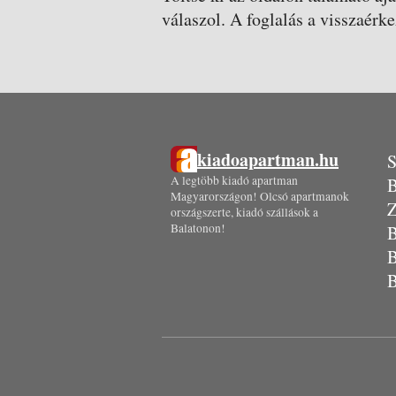
válaszol. A foglalás a visszaérke
kiadoapartman.hu
S
A legtöbb kiadó apartman
B
Magyarországon! Olcsó apartmanok
Z
országszerte, kiadó szállások a
Balatonon!
B
B
B