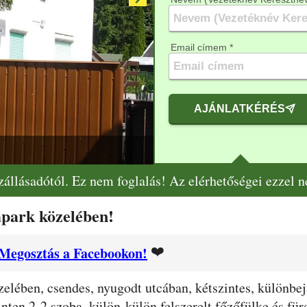
Email címem *
AJÁNLATKÉRÉS
Hársfa-1 ap
szállásadótól. Ez nem foglalás! Az elérhetőségei ezzel 
park közelében!
❤️
Megosztás a Facebookon!
lében, csendes, nyugodt utcában, kétszintes, különbejá
nten 2-2 szoba, külön-külön felszerelt főzőfülke és für