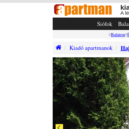
ki
A l
Siófok
Bala
Balaton
Kiadó apartmanok
Haj