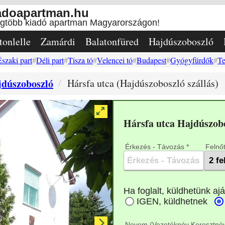
adoapartman.hu
egtöbb kiadó apartman Magyarországon!
tonlelle
Zamárdi
Balatonfüred
Hajdúszoboszló
Északi part
Déli part
Tisza tó
Velencei tó
Budapest
Gyógyfürdők
Te
dúszoboszló
Hársfa utca (Hajdúszoboszló szállás)
Hársfa utca Hajdúszob
Érkezés - Távozás *
Felnőt
Nevem (Vezetéknév Keresztnév