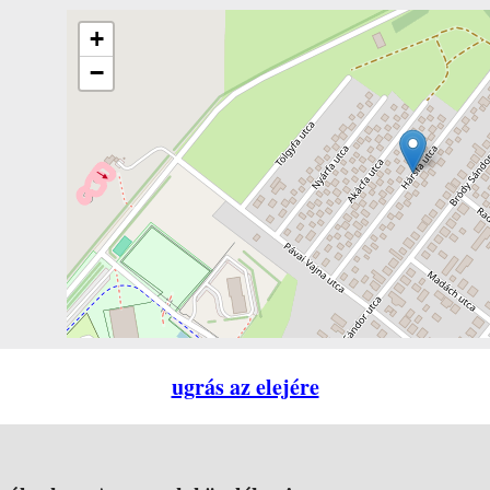
+
−
ugrás az elejére