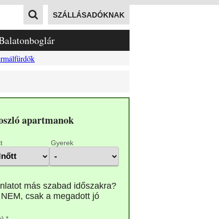
SZÁLLÁSADÓKNAK
Balatonboglár
rmálfürdők
oszló apartmanok
t
Gyerek
) *