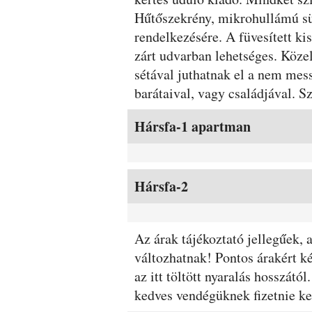
Hűtőszekrény, mikrohullámú sü
rendelkezésére. A füvesített ki
zárt udvarban lehetséges. Köze
sétával juthatnak el a nem mes
barátaival, vagy családjával. Sz
Szobák és árak
Hársfa-1 apartman
Hársfa-2
Az árak tájékoztató jellegűek,
változhatnak! Pontos árakért ké
az itt töltött nyaralás hosszát
kedves vendégüknek fizetnie k