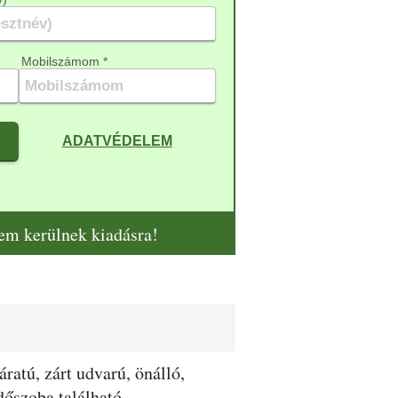
Mobilszámom *
ADATVÉDELEM
artman hálószoba 1
H
nem kerülnek kiadásra!
ratú, zárt udvarú, önálló,
dőszoba található.