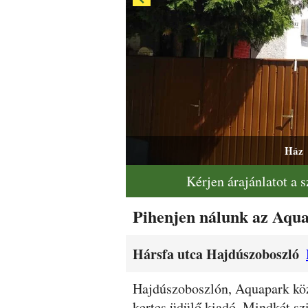
Ház
Kérjen árajánlatot a 
Pihenjen nálunk az Aqua
Hársfa utca Hajdúszoboszló
Leírás
Hajdúszoboszlón, Aquapark köze
kertes üdülő kiadó. Mindkét szi