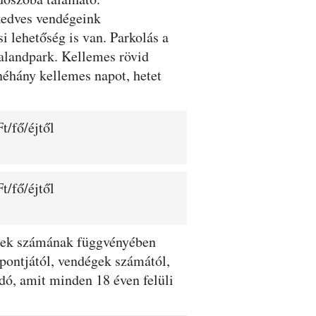
kedves vendégeink
i lehetőség is van. Parkolás a
alandpark. Kellemes rövid
néhány kellemes napot, hetet
t/fő/éjtől
t/fő/éjtől
dégek számának függvényében
dőpontjától, vendégek számától,
adó, amit minden 18 éven felüli