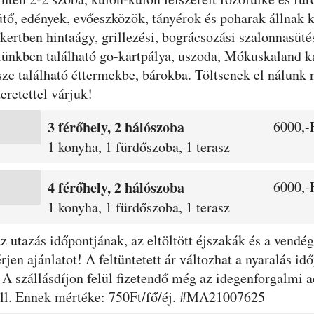
tő, edények, evőeszközök, tányérok és poharak állnak 
skertben hintaágy, grillezési, bográcsozási szalonnasütés
lünkben található go-kartpálya, uszoda, Mókuskaland k
sze található éttermekbe, bárokba. Töltsenek el nálunk 
eretettel várjuk!
3 férőhely, 2 hálószoba
6000,-F
1 konyha, 1 fürdőszoba, 1 terasz
4 férőhely, 2 hálószoba
6000,-F
1 konyha, 1 fürdőszoba, 1 terasz
 az utazás időpontjának, az eltöltött éjszakák és a ven
rjen ajánlatot! A feltüntetett ár változhat a nyaralás i
ól. A szállásdíjon felül fizetendő még az idegenforgalmi 
ell. Ennek mértéke: 750Ft/fő/éj. #MA21007625