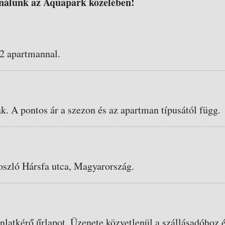
nálunk az Aquapark közelében!
 2 apartmannal.
ak. A pontos ár a szezon és az apartman típusától függ.
oszló Hársfa utca, Magyarország.
ánlatkérő űrlapot. Üzenete közvetlenül a szállásadóhoz é