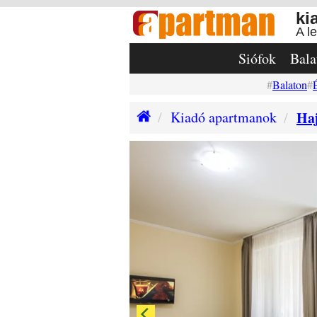
ki
A l
Siófok
Bala
Balaton
Kiadó apartmanok
Haj