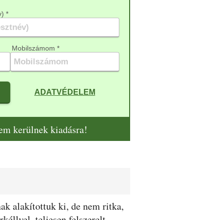
) *
Mobilszámom *
ADATVÉDELEM
nem kerülnek kiadásra!
k alakítottuk ki, de nem ritka,
éllyel, teljesen felszerelt