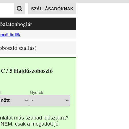
SZÁLLÁSADÓKNAK
Balatonboglár
rmálfürdők
oboszló szállás)
 C / 5 Hajdúszoboszló
t
Gyerek