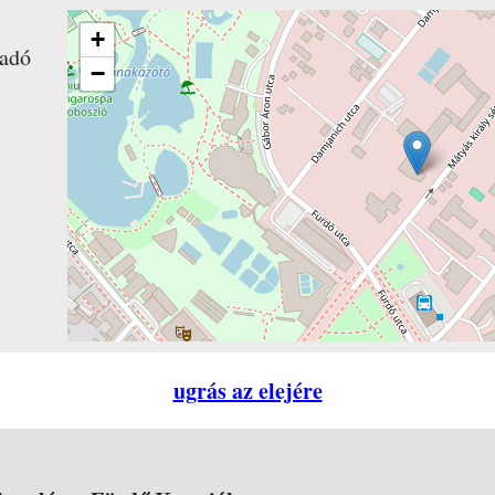
+
adó
−
ugrás az elejére