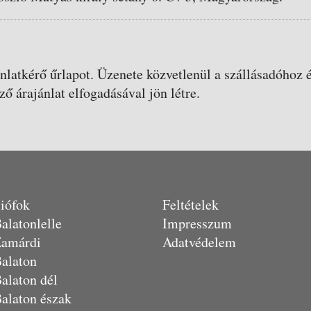
ánlatkérő űrlapot. Üzenete közvetlenül a szállásadóhoz é
ző árajánlat elfogadásával jön létre.
iófok
Feltételek
alatonlelle
Impresszum
amárdi
Adatvédelem
alaton
alaton dél
alaton észak