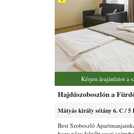
Kérjen árajánlatot a 
Hajdúszoboszlón a Fürd
Mátyás király sétány 6. C / 5
Leírás
Best Szoboszló Apartmanjainkat
hogy négy felnőtt veszi igénybe