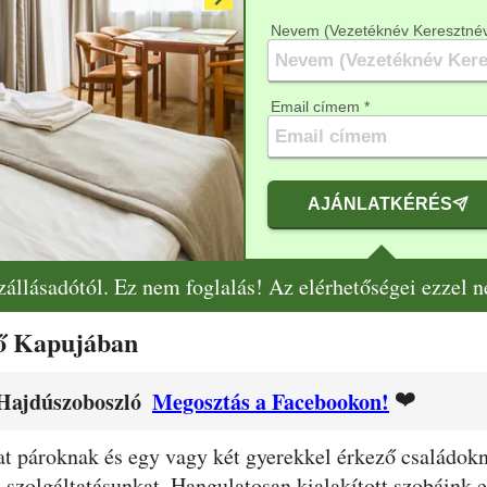
Nevem (Vezetéknév Keresztnév
Email címem *
AJÁNLATKÉRÉS
szállásadótól. Ez nem foglalás! Az elérhetőségei ezzel 
ő Kapujában
❤️
 Hajdúszoboszló
Megosztás a Facebookon!
 pároknak és egy vagy két gyerekkel érkező családokna
 szolgáltatásunkat. Hangulatosan kialakított szobáink erk