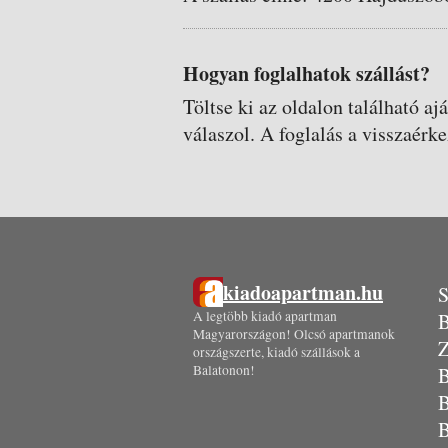
Hogyan foglalhatok szállást?
Töltse ki az oldalon található aj
válaszol. A foglalás a visszaérke
kiadoapartman.hu
S
A legtöbb kiadó apartman
B
Magyarországon! Olcsó apartmanok
Z
országszerte, kiadó szállások a
Balatonon!
B
B
B