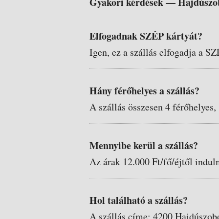
Gyakori kérdések —
Hajdúszo
Elfogadnak SZÉP kártyát?
Igen, ez a szállás elfogadja a SZ
Hány férőhelyes a szállás?
A szállás összesen 4 férőhelyes,
Mennyibe kerül a szállás?
Az árak 12.000 Ft/fő/éjtől indul
Hol található a szállás?
A szállás címe: 4200 Hajdúszobo