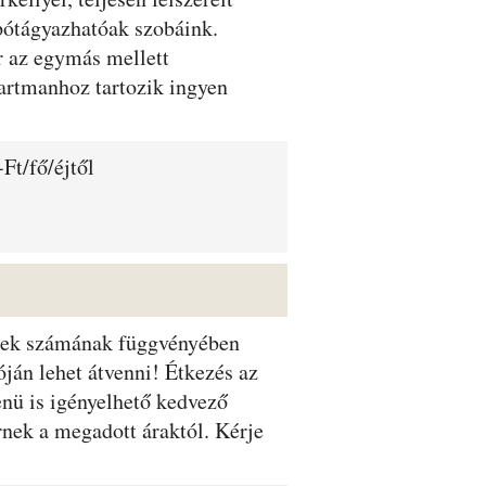
 pótágyazhatóak szobáink.
r az egymás mellett
partmanhoz tartozik ingyen
Ft/fő/éjtől
dégek számának függvényében
óján lehet átvenni! Étkezés az
enü is igényelhető kedvező
rnek a megadott áraktól. Kérje