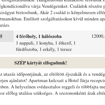
 légkondícionálva várja Vendégeinket. Családok részére
kiságyat biztosítunk, Akár 2 család is kényelmesen elfé
artmanokban. Említett szolgáltatásokon kívül minden a
arázs.
 5
4 férőhely, 1 hálószoba
12000,-
1 nappali, 1 konyha, 1 étkező, 1
fürdőszoba, 1 erkély, 1 terasz
SZÉP kártyát elfogadunk!
 az utazás időpontjának, az eltöltött éjszakák és a ven
rjen ajánlatot! Apartman kulcsait a Hotel Járja recepci
ben. A helyszínen svédasztalos reggeli és többfajta m
z előleg utalása szükséges. A szezononkénti árak elté