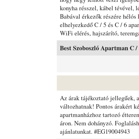
konyha résszel, kábel tévével,
Babával érkezők részére hélós 
elhelyezkedő C / 5 és C / 6 ap
WiFi elérés, hajszárító, teremg
Szobák és árak
Best Szoboszló Apartman C /
Az árak tájékoztató jellegűek,
változhatnak! Pontos árakért ké
apartmanházhoz tartozó étterem
áron. Nem dohányzó. Foglalásho
ajánlatunkat. #EG19004943