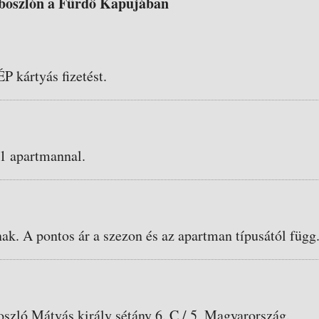
boszlón a Fürdő Kapujában
ÉP kártyás fizetést.
 1 apartmannal.
nak. A pontos ár a szezon és az apartman típusától függ
szló Mátyás király sétány 6. C / 5, Magyarország.