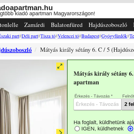
adoapartman.hu
egtöbb kiadó apartman Magyarországon!
tonlelle
Zamárdi
Balatonfüred
Hajdúszoboszló
Északi part
Déli part
Tisza tó
Velencei tó
Budapest
Gyógyfürdők
Te
dúszoboszló
Mátyás király sétány 6. C / 5 (Hajdúsz
Mátyás király sétány 6.
apartman
Érkezés - Távozás *
Felnőt