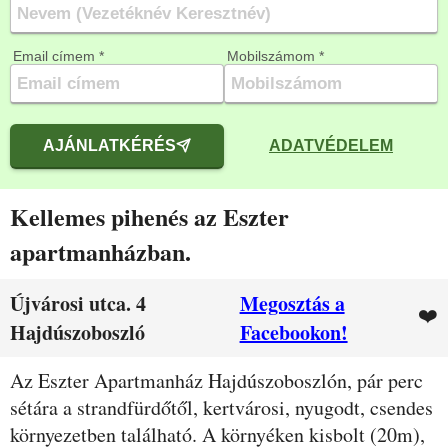
Email címem *
Mobilszámom *
AJÁNLATKÉRÉS
ADATVÉDELEM
Kellemes pihenés az Eszter
apartmanházban.
Újvárosi utca. 4
Megosztás a
❤️
Hajdúszoboszló
Facebookon!
Leírás
Az Eszter Apartmanház Hajdúszoboszlón, pár perc
sétára a strandfürdőtől, kertvárosi, nyugodt, csendes
környezetben található. A környéken kisbolt (20m),