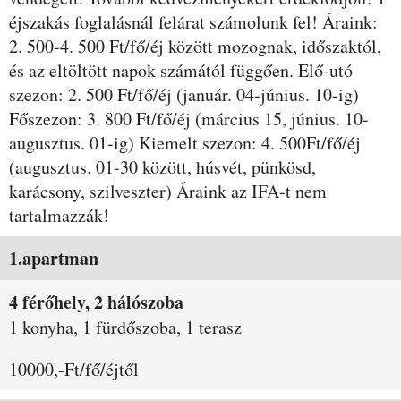
éjszakás foglalásnál felárat számolunk fel! Áraink:
2. 500-4. 500 Ft/fő/éj között mozognak, időszaktól,
és az eltöltött napok számától függően. Elő-utó
szezon: 2. 500 Ft/fő/éj (január. 04-június. 10-ig)
Főszezon: 3. 800 Ft/fő/éj (március 15, június. 10-
augusztus. 01-ig) Kiemelt szezon: 4. 500Ft/fő/éj
(augusztus. 01-30 között, húsvét, pünkösd,
karácsony, szilveszter) Áraink az IFA-t nem
tartalmazzák!
Szobák és árak
1.apartman
4 férőhely, 2 hálószoba
1 konyha, 1 fürdőszoba, 1 terasz
10000,-Ft/fő/éjtől