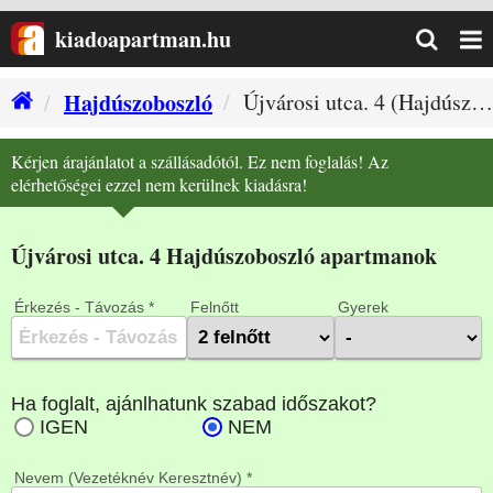
kiadoapartman.hu
Hajdúszoboszló
Újvárosi utca. 4 (Hajdúszoboszló szállás)
Kérjen árajánlatot a szállásadótól. Ez nem foglalás! Az
elérhetőségei ezzel nem kerülnek kiadásra!
Újvárosi utca. 4 Hajdúszoboszló apartmanok
Érkezés - Távozás *
Felnőtt
Gyerek
Nevem (Vezetéknév Keresztnév) *