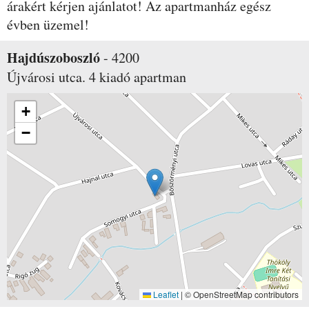
árakért kérjen ajánlatot! Az apartmanház egész
évben üzemel!
Hajdúszoboszló
-
4200
Újvárosi utca. 4
kiadó apartman
+
−
Leaflet
|
© OpenStreetMap contributors