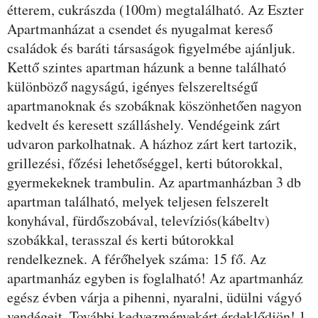
étterem, cukrászda (100m) megtalálható. Az Eszter
Apartmanházat a csendet és nyugalmat kereső
családok és baráti társaságok figyelmébe ajánljuk.
Kettő szintes apartman házunk a benne található
különböző nagyságú, igényes felszereltségű
apartmanoknak és szobáknak köszönhetően nagyon
kedvelt és keresett szálláshely. Vendégeink zárt
udvaron parkolhatnak. A házhoz zárt kert tartozik,
grillezési, főzési lehetőséggel, kerti bútorokkal,
gyermekeknek trambulin. Az apartmanházban 3 db
apartman található, melyek teljesen felszerelt
konyhával, fürdőszobával, televíziós(kábeltv)
szobákkal, terasszal és kerti bútorokkal
rendelkeznek. A férőhelyek száma: 15 fő. Az
apartmanház egyben is foglalható! Az apartmanház
egész évben várja a pihenni, nyaralni, üdülni vágyó
vendégeit. További kedvezményekért érdeklődjön! 1