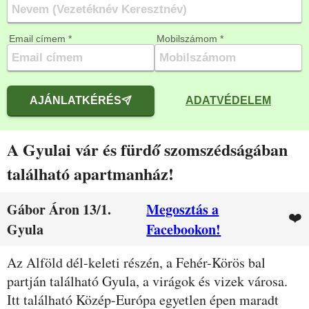
Email címem *
Mobilszámom *
AJÁNLATKÉRÉS
ADATVÉDELEM
A Gyulai vár és fürdő szomszédságában
található apartmanház!
Gábor Áron 13/1.
Megosztás a
❤️
Gyula
Facebookon!
Leírás
Az Alföld dél-keleti részén, a Fehér-Körös bal
partján található Gyula, a virágok és vizek városa.
Itt található Közép-Európa egyetlen épen maradt