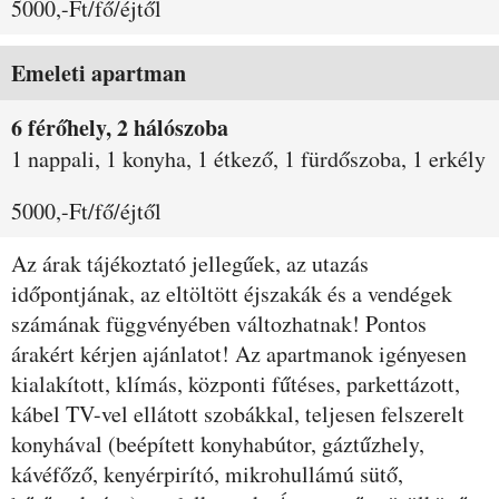
5000,-Ft/fő/éjtől
Emeleti apartman
6 férőhely, 2 hálószoba
1 nappali, 1 konyha, 1 étkező, 1 fürdőszoba, 1 erkély
5000,-Ft/fő/éjtől
Az árak tájékoztató jellegűek, az utazás
időpontjának, az eltöltött éjszakák és a vendégek
számának függvényében változhatnak! Pontos
árakért kérjen ajánlatot! Az apartmanok igényesen
kialakított, klímás, központi fűtéses, parkettázott,
kábel TV-vel ellátott szobákkal, teljesen felszerelt
konyhával (beépített konyhabútor, gáztűzhely,
kávéfőző, kenyérpirító, mikrohullámú sütő,