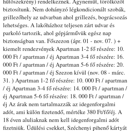
hűtőszekrény) rendelkeznek. Ágyneműt, törölközőt
biztosítunk. Nem dohányzó légkondicionált szobák,
grillezőhely az udvarban ahol grillezés, bográcsozás
lehetséges. A lakóházhoz teljesen zárt udvar és
parkoló tartozik, ahol gépjárművük egész nap
biztonságban van. Főszezon (ápr. 01 - nov. 07. ) +
kiemelt rendezvények Apartman 1-2 fő részére: 10.
000 Ft / apartman / éj Apartman 3-4 fő részére: 16.
000 Ft / apartman / éj Apartman 5-6 fő részére: 20.
000 Ft / apartman / éj Szezon kívül (nov. 08 - márc.
31. ) Apartman 1-2 fő részére: 10. 000 Ft / apartman
/ éj Apartman 3-4 fő részére: 14. 000 Ft / apartman /
éj Apartman 5-6 fő részére: 18. 000 Ft / apartman /
éj Az árak nem tartalmazzák az idegenforgalmi
adót, ami külön fizetendő, mértéke 380 Ft/fő/éj. A
18 éven aluliaknak nem kell idegenforgalmi adót
fizetniük. Üdülési csekket, Széchenyi pihenő kártyát