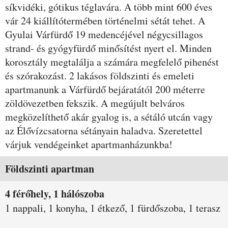
síkvidéki, gótikus téglavára. A több mint 600 éves
vár 24 kiállítótermében történelmi sétát tehet. A
Gyulai Várfürdő 19 medencéjével négycsillagos
strand- és gyógyfürdő minősítést nyert el. Minden
korosztály megtalálja a számára megfelelő pihenést
és szórakozást. 2 lakásos földszinti és emeleti
apartmanunk a Várfürdő bejáratától 200 méterre
zöldövezetben fekszik. A megújult belváros
megközelíthető akár gyalog is, a sétáló utcán vagy
az Élővízcsatorna sétányain haladva. Szeretettel
várjuk vendégeinket apartmanházunkba!
Szobák és árak
Földszinti apartman
4 férőhely, 1 hálószoba
1 nappali, 1 konyha, 1 étkező, 1 fürdőszoba, 1 terasz