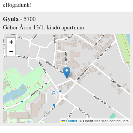
elfogadunk!
Gyula
-
5700
Gábor Áron 13/1.
kiadó apartman
+
−
Leaflet
|
© OpenStreetMap contributors