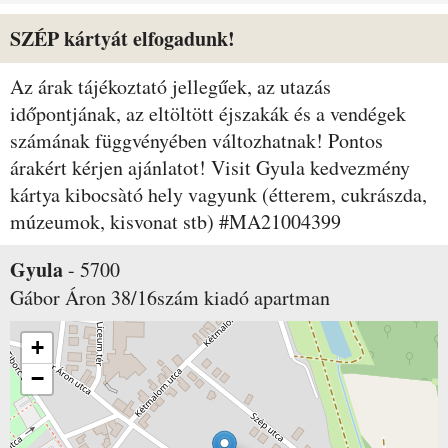
SZÉP kártyát elfogadunk!
Az árak tájékoztató jellegűek, az utazás
időpontjának, az eltöltött éjszakák és a vendégek
számának függvényében változhatnak! Pontos
árakért kérjen ajánlatot! Visit Gyula kedvezmény
kártya kibocsàtó hely vagyunk (étterem, cukrászda,
múzeumok, kisvonat stb) #MA21004399
Gyula
-
5700
Gábor Áron 38/16szám
kiadó apartman
+
−