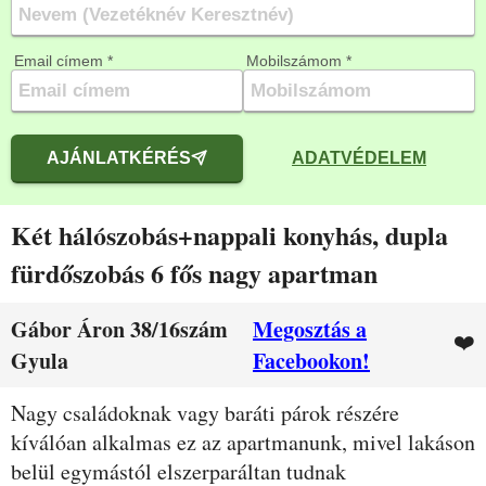
Email címem *
Mobilszámom *
AJÁNLATKÉRÉS
ADATVÉDELEM
Két hálószobás+nappali konyhás, dupla
fürdőszobás 6 fős nagy apartman
Gábor Áron 38/16szám
Megosztás a
❤️
Gyula
Facebookon!
Leírás
Nagy családoknak vagy baráti párok részére
kíválóan alkalmas ez az apartmanunk, mivel lakáson
belül egymástól elszerparáltan tudnak