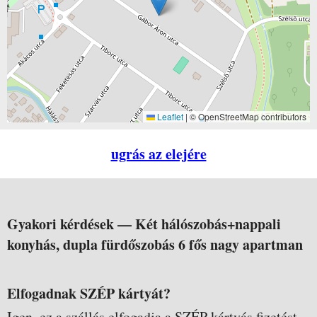
Leaflet
|
© OpenStreetMap contributors
ugrás az elejére
Gyakori kérdések —
Két hálószobás+nappali
konyhás, dupla fürdőszobás 6 fős nagy apartman
Elfogadnak SZÉP kártyát?
Igen, ez a szállás elfogadja a SZÉP kártyás fizetést.