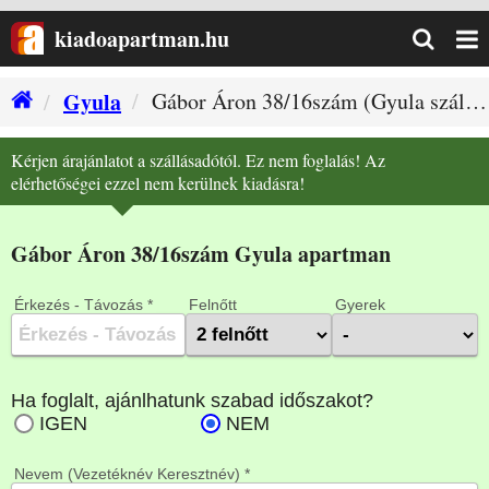
kiadoapartman.hu
Gyula
Gábor Áron 38/16szám (Gyula szállás)
Két hálószobás nagy apartman fürdőszoba 2
Kérjen árajánlatot a szállásadótól. Ez nem foglalás! Az
elérhetőségei ezzel nem kerülnek kiadásra!
Gábor Áron 38/16szám Gyula apartman
Érkezés - Távozás *
Felnőtt
Gyerek
Nevem (Vezetéknév Keresztnév) *