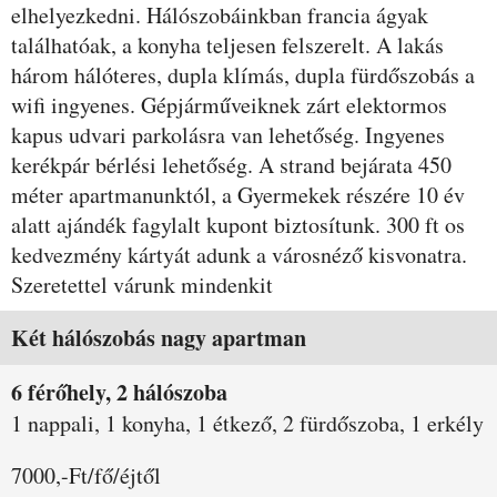
elhelyezkedni. Hálószobáinkban francia ágyak
találhatóak, a konyha teljesen felszerelt. A lakás
három hálóteres, dupla klímás, dupla fürdőszobás a
wifi ingyenes. Gépjárműveiknek zárt elektormos
kapus udvari parkolásra van lehetőség. Ingyenes
kerékpár bérlési lehetőség. A strand bejárata 450
méter apartmanunktól, a Gyermekek részére 10 év
alatt ajándék fagylalt kupont biztosítunk. 300 ft os
kedvezmény kártyát adunk a városnéző kisvonatra.
Szeretettel várunk mindenkit
Szobák és árak
Két hálószobás nagy apartman
6 férőhely, 2 hálószoba
1 nappali, 1 konyha, 1 étkező, 2 fürdőszoba, 1 erkély
7000,-Ft/fő/éjtől