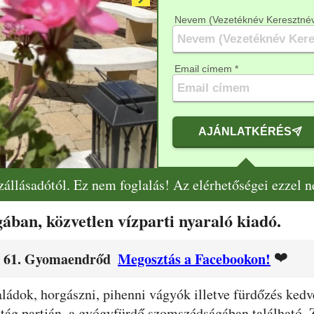
Nevem (Vezetéknév Keresztnév
Email címem *
AJÁNLATKÉRÉS
szállásadótól. Ez nem foglalás! Az elérhetőségei ezzel 
ban, közvetlen vízparti nyaraló kiadó.
❤️
ep 61. Gyomaendrőd
Megosztás a Facebookon!
ládok, horgászni, pihenni vágyók illetve fürdőzés kedv
tág partján, a gyógyfürdő szomszédságában található. Zá