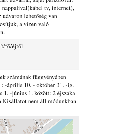
 nappalival(kábel tv, internet),
z udvaron lehetőség van
osítjuk, a vízen való
n.
t/fő/éjtől
dégek számának függvényében
 -április 10. - október 31. -ig.
 1. -június 1. között: 2 éjszaka
aka Kisállatot nem áll módunkban