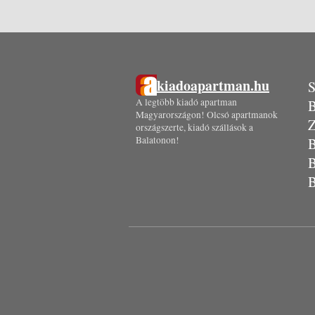
kiadoapartman.hu
S
A legtöbb kiadó apartman
B
Magyarországon! Olcsó apartmanok
Z
országszerte, kiadó szállások a
Balatonon!
B
B
B