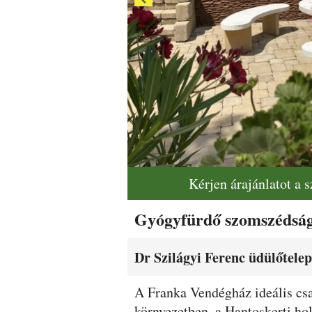
Kérjen árajánlatot a 
Gyógyfürdő szomszédságá
Dr Szilágyi Ferenc üdülőtel
Leírás
A Franka Vendégház ideális csa
környezetben, a Hantoskerti hol