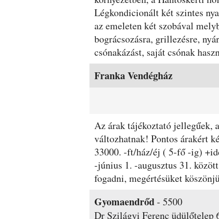
Légkondicionált két szintes nya
az emeleten két szobával mely
bográcsozásra, grillezésre, nyár
csónakázást, saját csónak haszn
Szobák és árak
Franka Vendégház
Az árak tájékoztató jellegűek,
változhatnak! Pontos árakért kér
33000. -ft/ház/éj ( 5-fő -ig) +i
-június 1. -augusztus 31. közöt
fogadni, megértésüket köszö
Gyomaendrőd
-
5500
Dr Szilágyi Ferenc üdülőtelep 