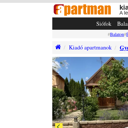
ki
A l
Siófok
Bala
Balaton
Kiadó apartmanok
Gy