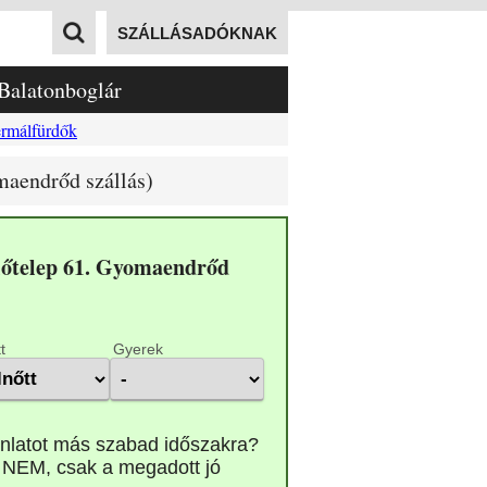
SZÁLLÁSADÓKNAK
Balatonboglár
rmálfürdők
maendrőd szállás)
lőtelep 61. Gyomaendrőd
t
Gyerek