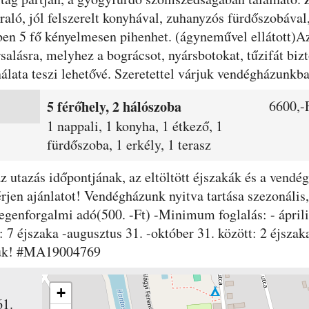
raló, jól felszerelt konyhával, zuhanyzós fürdőszobával,
ben 5 fő kényelmesen pihenhet. (ágyneművel ellátott)A
salásra, melyhez a bográcsot, nyársbotokat, tűzifát bizt
álata teszi lehetővé. Szeretettel várjuk vendégházunkba
5 férőhely, 2 hálószoba
6600,-F
1 nappali, 1 konyha, 1 étkező, 1
fürdőszoba, 1 erkély, 1 terasz
 az utazás időpontjának, az eltöltött éjszakák és a ven
jen ajánlatot! Vendégházunk nyitva tartása szezonális, :
degenforgalmi adó(500. -Ft) -Minimum foglalás: - április
t: 7 éjszaka -augusztus 31. -október 31. között: 2 éjsz
njük! #MA19004769
+
61.