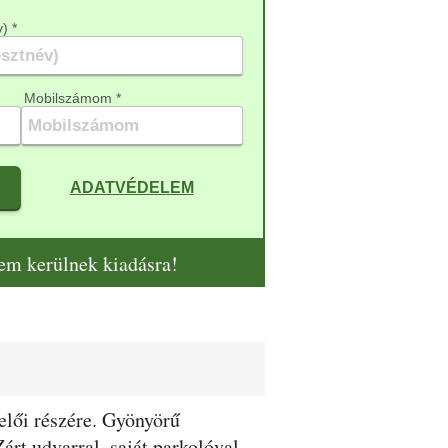
) *
Mobilszámom *
ADATVÉDELEM
nem kerülnek kiadásra!
elői részére. Gyönyörű
rt udvarral, saját parkolóval.