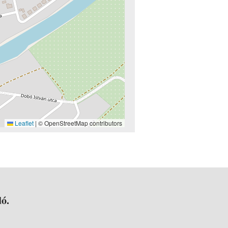
Leaflet
|
© OpenStreetMap contributors
ó.