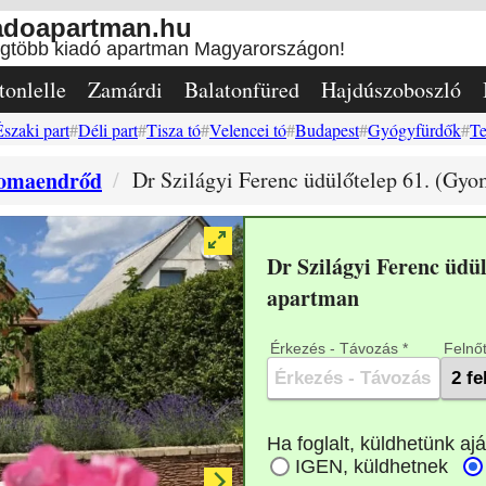
adoapartman.hu
egtöbb kiadó apartman Magyarországon!
tonlelle
Zamárdi
Balatonfüred
Hajdúszoboszló
Északi part
Déli part
Tisza tó
Velencei tó
Budapest
Gyógyfürdők
Te
omaendrőd
Dr Szilágyi Ferenc üdülőtelep 61. (Gyo
Dr Szilágyi Ferenc üdü
apartman
Érkezés - Távozás *
Felnőt