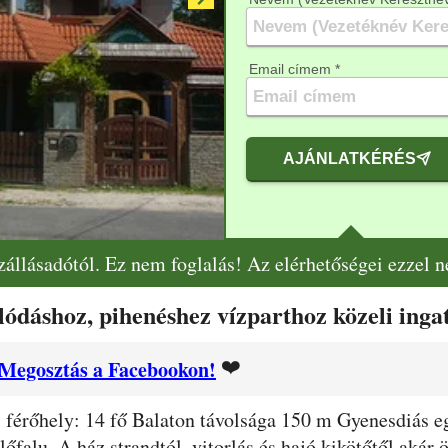
Email címem *
AJÁNLATKÉRÉS
szállásadótól. Ez nem foglalás! Az elérhetőségei ezzel 
ódáshoz, pihenéshez vízparthoz közeli inga
❤️
Megosztás a Facebookon!
 férőhely: 14 fő Balaton távolsága 150 m Gyenesdiás e
falu. A ház strandtól, vitorlás és hajó kikötőtől akár ö