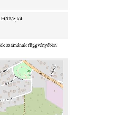
Ft/fő/éjtől
dégek számának függvényében