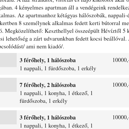
ában. 4 kényelmes apartman áll a vendégeink rendelkez
lkalmas. Az apartmanhoz kétágyas hálószobák, nappali-ét
kertben 8 személynek alkalmas fedett kerti bútorral meg
ató. Megközelíthető: Keszthellyel összeépült Hévíztől 5
i lehetőség a zárt udvarunkban fedett kocsi beállóval. 
apcsolódást/ ami nem kiadó/.
3 férőhely, 1 hálószoba
10000,-
1 nappali, 1 fürdőszoba, 1 erkély
7 férőhely, 2 hálószoba
10000,-
1 nappali, 1 konyha, 1 étkező, 1
fürdőszoba, 1 erkély
3 férőhely, 1 hálószoba
10000,-
1 nappali, 1 konyha, 1 étkező, 1