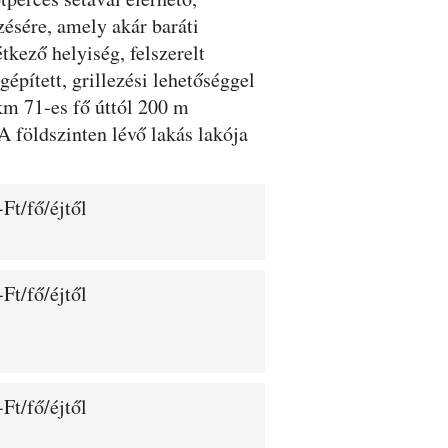
ésére, amely akár baráti
kező helyiség, felszerelt
épített, grillezési lehetőséggel
 km 71-es fő úttól 200 m
A földszinten lévő lakás lakója
Ft/fő/éjtől
Ft/fő/éjtől
Ft/fő/éjtől