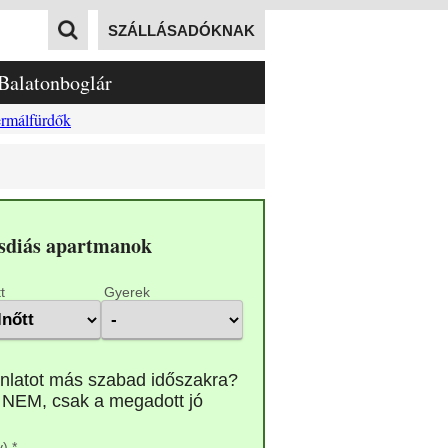
SZÁLLÁSADÓKNAK
Balatonboglár
rmálfürdők
esdiás apartmanok
t
Gyerek
) *