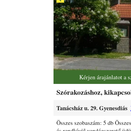
Kérjen árajánlatot a 
Szórakozáshoz, kikapcsol
Tanácsház u. 29. Gyenesdiás
Leírás
Összes szobaszám: 5 db Összes
és rendkívül vendégszerető üdülő