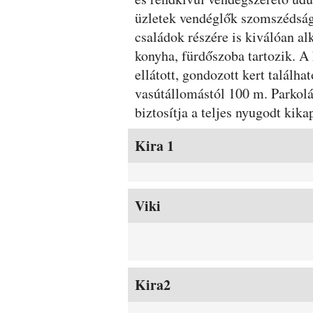
üzletek vendéglők szomszédság
családok részére is kiválóan a
konyha, fürdőszoba tartozik. A 
ellátott, gondozott kert találh
vasútállomástól 100 m. Parkolás
biztosítja a teljes nyugodt kik
Szobák és árak
Kira 1
Viki
Kira2