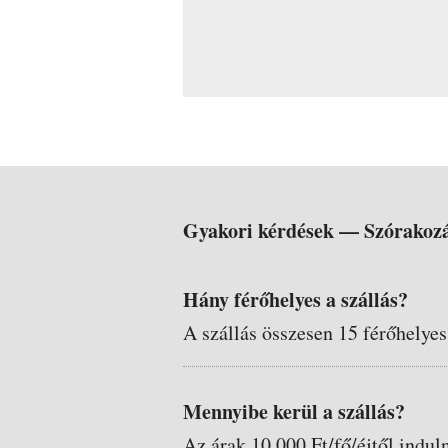
Gyakori kérdések —
Szórakozá
Hány férőhelyes a szállás?
A szállás összesen 15 férőhelyes
Mennyibe kerül a szállás?
Az árak 10.000 Ft/fő/éjtől indul