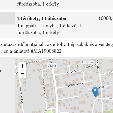
fürdőszoba, 1 erkély
2 férőhely, 1 hálószoba
10000,-
1 nappali, 1 konyha, 1 étkező, 1
fürdőszoba, 1 erkély
 az utazás időpontjának, az eltöltött éjszakák és a ven
kérjen ajánlatot! #MA19008822
+
an
−