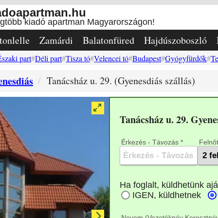
adoapartman.hu
egtöbb kiadó apartman Magyarországon!
tonlelle
Zamárdi
Balatonfüred
Hajdúszoboszló
Északi part
Déli part
Tisza tó
Velencei tó
Budapest
Gyógyfürdők
Te
enesdiás
Tanácsház u. 29. (Gyenesdiás szállás)
Tanácsház u. 29. Gyen
Érkezés - Távozás *
Felnőt
Nevem (Vezetéknév Keresztnév