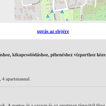
ugrás az elejére
shoz, kikapcsolódáshoz, pihenéshez vízparthoz köze
, 4 apartmannal.
nak. A pontos ár a szezon és az apartman típusától függ