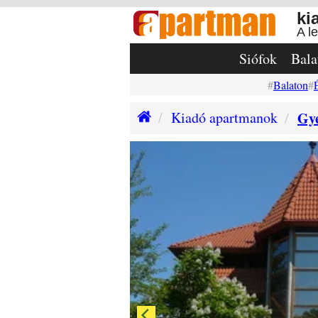
ki
A l
Siófok
Bala
Balaton
Kiadó apartmanok
Gy