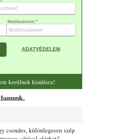
Mobilszámom *
ADATVÉDELEM
nem kerülnek kiadásra!
tlanunk.
gy csendes, különlegesen szép
tperces sétával elérhető,