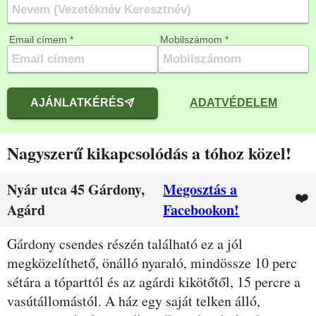
Email címem *
Mobilszámom *
AJÁNLATKÉRÉS
ADATVÉDELEM
Nagyszerű kikapcsolódás a tóhoz közel!
Nyár utca 45 Gárdony,
Megosztás a
❤️
Agárd
Facebookon!
Leírás
Gárdony csendes részén található ez a jól
megközelíthető, önálló nyaraló, mindössze 10 perc
sétára a tóparttól és az agárdi kikötőtől, 15 percre a
vasútállomástól. A ház egy saját telken álló,