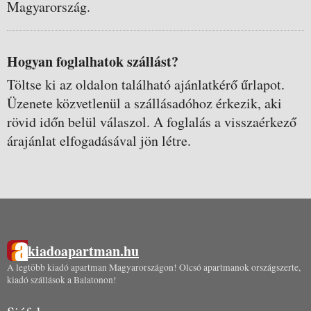
Magyarország.
Hogyan foglalhatok szállást?
Töltse ki az oldalon található ajánlatkérő űrlapot.
Üzenete közvetlenül a szállásadóhoz érkezik, aki
rövid időn belül válaszol. A foglalás a visszaérkező
árajánlat elfogadásával jön létre.
kiadoapartman.hu
A legtöbb kiadó apartman Magyarországon! Olcsó apartmanok országszerte,
kiadó szállások a Balatonon!