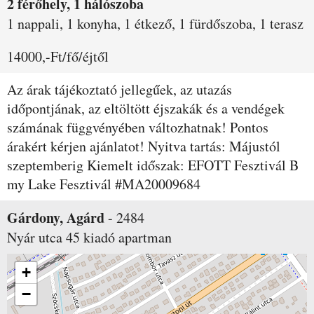
2 férőhely, 1 hálószoba
1 nappali, 1 konyha, 1 étkező, 1 fürdőszoba, 1 terasz
14000,-Ft/fő/éjtől
Az árak tájékoztató jellegűek, az utazás
időpontjának, az eltöltött éjszakák és a vendégek
számának függvényében változhatnak! Pontos
árakért kérjen ajánlatot! Nyitva tartás: Májustól
szeptemberig Kiemelt időszak: EFOTT Fesztivál B
my Lake Fesztivál #MA20009684
Gárdony, Agárd
-
2484
Nyár utca 45
kiadó apartman
+
−