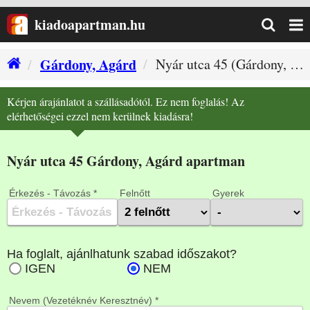
kiadoapartman.hu
Gárdony, Agárd
Nyár utca 45 (Gárdony, Agárd szállás)
Kérjen árajánlatot a szállásadótól. Ez nem foglalás! Az
elérhetőségei ezzel nem kerülnek kiadásra!
Nyár utca 45 Gárdony, Agárd apartman
Érkezés - Távozás *
Felnőtt
Gyerek
Nevem (Vezetéknév Keresztnév) *