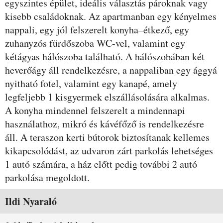
egyszintes épület, ideális választás pároknak vagy
kisebb családoknak. Az apartmanban egy kényelmes
nappali, egy jól felszerelt konyha–étkező, egy
zuhanyzós fürdőszoba WC-vel, valamint egy
kétágyas hálószoba található. A hálószobában két
heverőágy áll rendelkezésre, a nappaliban egy ággyá
nyitható fotel, valamint egy kanapé, amely
legfeljebb 1 kisgyermek elszállásolására alkalmas.
A konyha mindennel felszerelt a mindennapi
használathoz, mikró és kávéfőző is rendelkezésre
áll. A teraszon kerti bútorok biztosítanak kellemes
kikapcsolódást, az udvaron zárt parkolás lehetséges
1 autó számára, a ház előtt pedig további 2 autó
parkolása megoldott.
Szobák és árak
Ildi Nyaraló