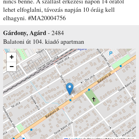
nincs benne. A szállást érkezési napon 14 órától
lehet elfoglalni, távozás napján 10 óráig kell
elhagyni. #MA20004756
Gárdony, Agárd
-
2484
Balatoni út 104.
kiadó apartman
+
−