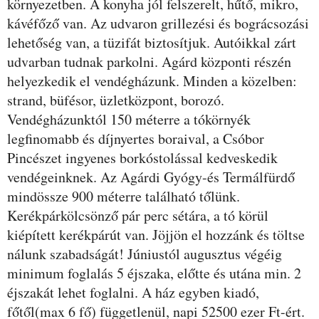
környezetben. A konyha jól felszerelt, hűtő, mikro,
kávéfőző van. Az udvaron grillezési és bográcsozási
lehetőség van, a tüzifát biztosítjuk. Autóikkal zárt
udvarban tudnak parkolni. Agárd központi részén
helyezkedik el vendégházunk. Minden a közelben:
strand, büfésor, üzletközpont, borozó.
Vendégházunktól 150 méterre a tókörnyék
legfinomabb és díjnyertes boraival, a Csóbor
Pincészet ingyenes borkóstolással kedveskedik
vendégeinknek. Az Agárdi Gyógy-és Termálfürdő
mindössze 900 méterre található tőlünk.
Kerékpárkölcsönző pár perc sétára, a tó körül
kiépített kerékpárút van. Jöjjön el hozzánk és töltse
nálunk szabadságát! Júniustól augusztus végéig
minimum foglalás 5 éjszaka, előtte és utána min. 2
éjszakát lehet foglalni. A ház egyben kiadó,
főtől(max 6 fő) függetlenül, napi 52500 ezer Ft-ért.