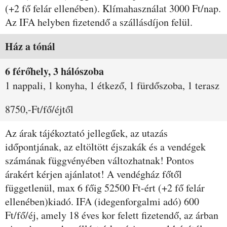
(+2 fő felár ellenében). Klímahasználat 3000 Ft/nap.
Az IFA helyben fizetendő a szállásdíjon felül.
Szobák és árak
Ház a tónál
6 férőhely, 3 hálószoba
1 nappali, 1 konyha, 1 étkező, 1 fürdőszoba, 1 terasz
8750,-Ft/fő/éjtől
Az árak tájékoztató jellegűek, az utazás
időpontjának, az eltöltött éjszakák és a vendégek
számának függvényében változhatnak! Pontos
árakért kérjen ajánlatot! A vendégház főtől
függetlenül, max 6 főig 52500 Ft-ért (+2 fő felár
ellenében)kiadó. IFA (idegenforgalmi adó) 600
Ft/fő/éj, amely 18 éves kor felett fizetendő, az árban