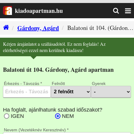
kiadoapartman.hu
Gárdony, Agárd
Balatoni út 104. (Gárdony, Agárd szállás)
Kérjen árajánlatot a szállásadótól. Ez nem foglalás! Az
elérhetőségei ezzel nem kerülnek kiadásra!
Balatoni út 104. Gárdony, Agárd apartman
Érkezés - Távozás *
Felnőtt
Gyerek
Nevem (Vezetéknév Keresztnév) *