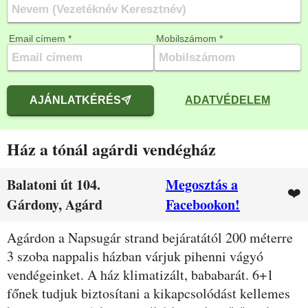
Email címem *
Mobilszámom *
AJÁNLATKÉRÉS
ADATVÉDELEM
Ház a tónál agárdi vendégház
Balatoni út 104.
Megosztás a
❤️
Gárdony, Agárd
Facebookon!
Leírás
Agárdon a Napsugár strand bejáratától 200 méterre
3 szoba nappalis házban várjuk pihenni vágyó
vendégeinket. A ház klimatizált, bababarát. 6+1
főnek tudjuk biztosítani a kikapcsolódást kellemes