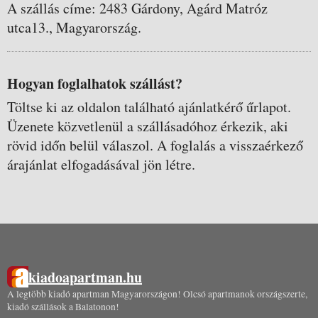
A szállás címe: 2483 Gárdony, Agárd Matróz
utca13., Magyarország.
Hogyan foglalhatok szállást?
Töltse ki az oldalon található ajánlatkérő űrlapot.
Üzenete közvetlenül a szállásadóhoz érkezik, aki
rövid időn belül válaszol. A foglalás a visszaérkező
árajánlat elfogadásával jön létre.
kiadoapartman.hu
A legtöbb kiadó apartman Magyarországon! Olcsó apartmanok országszerte,
kiadó szállások a Balatonon!