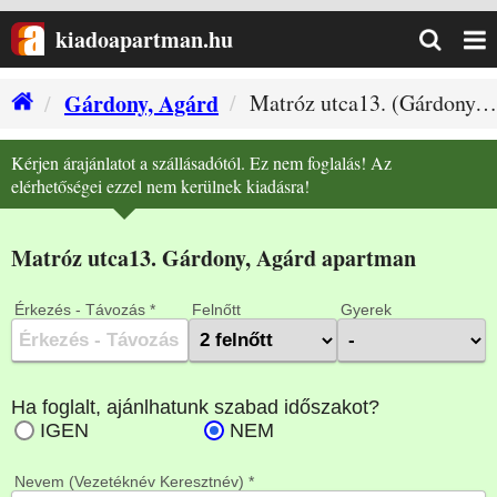
kiadoapartman.hu
Gárdony, Agárd
Matróz utca13. (Gárdony, Agárd szállás)
Kérjen árajánlatot a szállásadótól. Ez nem foglalás! Az
elérhetőségei ezzel nem kerülnek kiadásra!
Matróz utca13. Gárdony, Agárd apartman
Érkezés - Távozás *
Felnőtt
Gyerek
Nevem (Vezetéknév Keresztnév) *