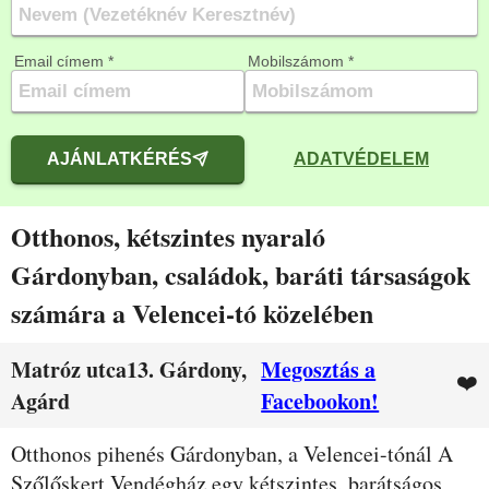
Email címem *
Mobilszámom *
AJÁNLATKÉRÉS
ADATVÉDELEM
Otthonos, kétszintes nyaraló
Gárdonyban, családok, baráti társaságok
számára a Velencei-tó közelében
Matróz utca13. Gárdony,
Megosztás a
❤️
Agárd
Facebookon!
Leírás
Otthonos pihenés Gárdonyban, a Velencei-tónál A
Szőlőskert Vendégház egy kétszintes, barátságos