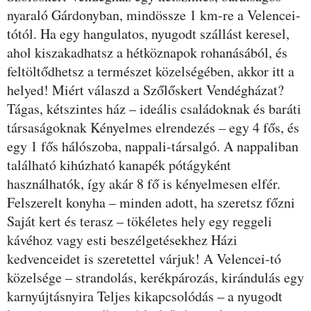
nyaraló Gárdonyban, mindössze 1 km-re a Velencei-
tótól. Ha egy hangulatos, nyugodt szállást keresel,
ahol kiszakadhatsz a hétköznapok rohanásából, és
feltöltődhetsz a természet közelségében, akkor itt a
helyed! Miért válaszd a Szőlőskert Vendégházat?
Tágas, kétszintes ház – ideális családoknak és baráti
társaságoknak Kényelmes elrendezés – egy 4 fős, és
egy 1 fős hálószoba, nappali-társalgó. A nappaliban
található kihúzható kanapék pótágyként
használhatók, így akár 8 fő is kényelmesen elfér.
Felszerelt konyha – minden adott, ha szeretsz főzni
Saját kert és terasz – tökéletes hely egy reggeli
kávéhoz vagy esti beszélgetésekhez Házi
kedvenceidet is szeretettel várjuk! A Velencei-tó
közelsége – strandolás, kerékpározás, kirándulás egy
karnyújtásnyira Teljes kikapcsolódás – a nyugodt