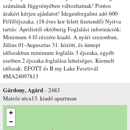
számának függvényében változhatnak! Pontos
árakért kérjen ajánlatot! Idegenforgalmi adó 600
Ft/fő/éjszaka. (18 éves kor felett fizetendő) Nyitva
tartás: Áprilistól októberig Foglalási információk:
Minimum 4 fő részére kiadó. A nyári szezonban,
Július 01-Augusztus 31. között, és ünnepi
időszakban minimum foglalás 3 éjszaka, egyéb
esetben 2 éjszaka foglalása lehetséges. Kiemelt
időszak: EFOTT és B my Lake Fesztivál
#MA24097813
Gárdony, Agárd
-
2483
Matróz utca13.
kiadó apartman
+
−