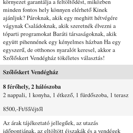
környezet garantálja a feltöltődést, miközben
minden fontos hely könnyen elérhető Kinek
ajánljuk? Pároknak, akik egy meghitt hétvégére
vágynak Családoknak, akik szeretnék élvezni a
tóparti programokat Baráti társaságoknak, akik
együtt pihennének egy kényelmes házban Ha egy
egyszerű, de otthonos nyaralót keresel, akkor a
Szőlőskert Vendégház tökéletes választás!
Szobák és árak
Szőlőskert Vendégház
8 férőhely, 2 hálószoba
2 nappali, 1 konyha, 1 étkező, 1 fürdőszoba, 1 terasz
8500,-Ft/fő/éjtől
Az árak tájékoztató jellegűek, az utazás
időpontjának, az eltöltött éjszakák és a vendégek