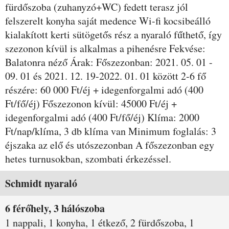
fürdőszoba (zuhanyzó+WC) fedett terasz jól
felszerelt konyha saját medence Wi-fi kocsibeálló
kialakított kerti sütögetős rész a nyaraló fűthető, így
szezonon kívül is alkalmas a pihenésre Fekvése:
Balatonra néző Árak: Főszezonban: 2021. 05. 01 -
09. 01 és 2021. 12. 19-2022. 01. 01 között 2-6 fő
részére: 60 000 Ft/éj + idegenforgalmi adó (400
Ft/fő/éj) Főszezonon kívül: 45000 Ft/éj +
idegenforgalmi adó (400 Ft/fő/éj) Klíma: 2000
Ft/nap/klíma, 3 db klíma van Minimum foglalás: 3
éjszaka az elő és utószezonban A főszezonban egy
hetes turnusokban, szombati érkezéssel.
Szobák és árak
Schmidt nyaraló
6 férőhely, 3 hálószoba
1 nappali, 1 konyha, 1 étkező, 2 fürdőszoba, 1