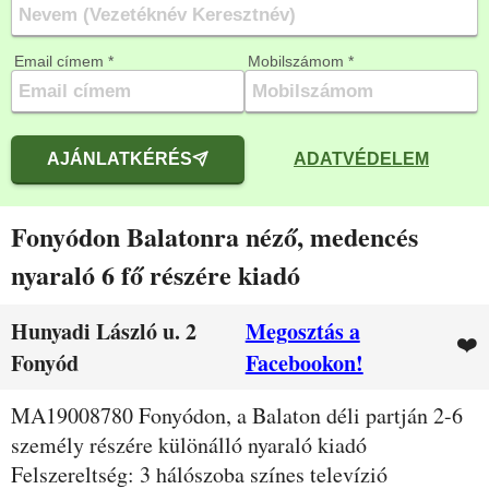
Email címem *
Mobilszámom *
AJÁNLATKÉRÉS
ADATVÉDELEM
Fonyódon Balatonra néző, medencés
nyaraló 6 fő részére kiadó
Hunyadi László u. 2
Megosztás a
❤️
Fonyód
Facebookon!
Leírás
MA19008780 Fonyódon, a Balaton déli partján 2-6
személy részére különálló nyaraló kiadó
Felszereltség: 3 hálószoba színes televízió