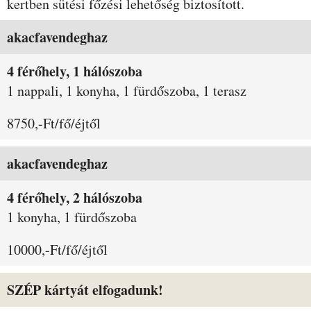
kertben sütési főzési lehetőség biztosított.
Szobák és árak
akacfavendeghaz
4 férőhely, 1 hálószoba
1 nappali, 1 konyha, 1 fürdőszoba, 1 terasz
8750,-Ft/fő/éjtől
akacfavendeghaz
4 férőhely, 2 hálószoba
1 konyha, 1 fürdőszoba
10000,-Ft/fő/éjtől
SZÉP kártyát elfogadunk!