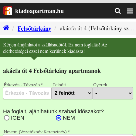
kiadoapartman.hu
Felsőtárkány
akácfa út 4 (Felsőtárkány szállás)
Kérjen árajánlatot a szállásadótól. Ez nem foglalás! Az
elérhetőségei ezzel nem kerülnek kiadásra!
akácfa út 4 Felsőtárkány apartmanok
Érkezés - Távozás *
Felnőtt
Gyerek
Nevem (Vezetéknév Keresztnév) *