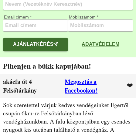
Email címem *
Mobilszámom *
AJÁNLATKÉRÉS
ADATVÉDELEM
Pihenjen a bükk kapujában!
akácfa út 4
Megosztás a
❤️
Felsőtárkány
Facebookon!
Leírás
Sok szeretettel várjuk kedves vendégeinket Egertől
csupán 6km-re Felsőtárkányban lévő
vendégházunkban. A falu központjában egy csendes
nyugodt kis utcában található a vendégház. A