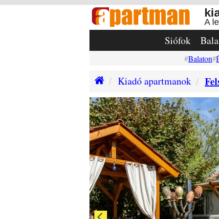
ki
A l
Siófok
Bala
Balaton
Kiadó apartmanok
Fel