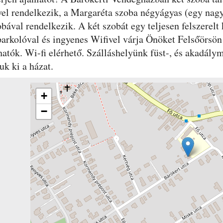
el rendelkezik, a Margaréta szoba négyágyas (egy nagy,
ával rendelkezik. A két szobát egy teljesen felszerelt
arkolóval és ingyenes Wifivel várja Önöket Felsőörsö
hatók. Wi-fi elérhető. Szálláshelyünk füst-, és akadály
uk ki a házat.
+
−