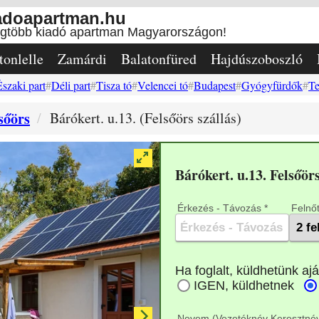
adoapartman.hu
egtöbb kiadó apartman Magyarországon!
tonlelle
Zamárdi
Balatonfüred
Hajdúszoboszló
Északi part
Déli part
Tisza tó
Velencei tó
Budapest
Gyógyfürdők
Te
sőörs
Bárókert. u.13. (Felsőörs szállás)
Bárókert. u.13. Felsőö
Érkezés - Távozás *
Felnőt
Nevem (Vezetéknév Keresztnév