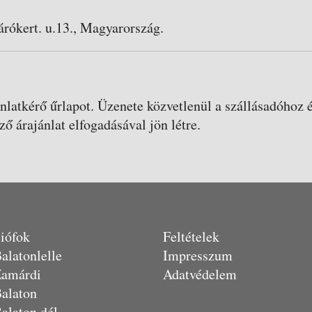
árókert. u.13., Magyarország.
ánlatkérő űrlapot. Üzenete közvetlenül a szállásadóhoz é
ző árajánlat elfogadásával jön létre.
iófok
Feltételek
alatonlelle
Impresszum
amárdi
Adatvédelem
alaton
alaton dél