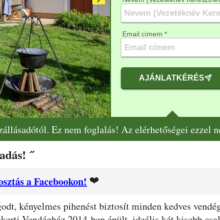
Email címem *
AJÁNLATKÉRÉS
szállásadótól. Ez nem foglalás! Az elérhetőségei ezzel 
adás! ˝
❤️
sztás a Facebookon!
godt, kényelmes pihenést biztosít minden kedves vend
kerti Vendégház 2014-ben épült, ideális két kisebb cs