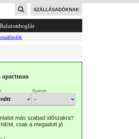
SZÁLLÁSADÓKNAK
Balatonboglár
rmálfürdők
rs apartman
t
Gyerek
) *