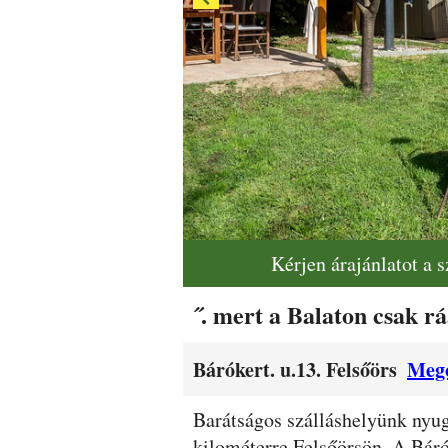
Kérjen árajánlatot a 
˝. mert a Balaton csak rá
Bárókert. u.13. Felsőörs
Mego
Leírás
Barátságos szálláshelyünk nyu
kilométerre Felsőörsön. A Báró