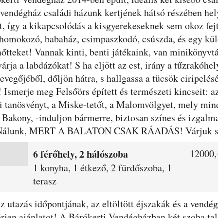
A vendégház családi házunk kertjének hátsó részében hel
t, így a kikapcsolódás a kisgyerekeseknek sem okoz fej
r, homokozó, babaház, csimpaszkodó, csúszda, és egy kü
nőtteket! Vannak kinti, benti játékaink, van minikönyvt
várja a labdázókat! S ha eljött az est, irány a tűzrakóhe
levegőjéből, dőljön hátra, s hallgassa a tücsök ciripelé
 Ismerje meg Felsőörs épített és természeti kincseit: a
 tanösvényt, a Miske-tetőt, a Malomvölgyet, mely min
 Bakony, -induljon bármerre, biztosan színes és izgalm
k Nálunk, MERT A BALATON CSAK RÁADÁS! Várjuk szer
6 férőhely, 2 hálószoba
12000,-
1 konyha, 1 étkező, 2 fürdőszoba, 1
terasz
 az utazás időpontjának, az eltöltött éjszakák és a ven
érjen ajánlatot! A Bárókerti Vendégházban két szoba ta