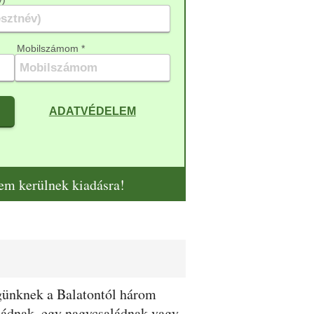
Mobilszámom *
ADATVÉDELEM
nem kerülnek kiadásra!
égünknek a Balatontól három
aládnak, egy nagycsaládnak vagy