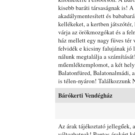
kisebb baráti társaságnak is! 
akadálymentesített és bababará
kellékeket, a kertben játszóté
várja az örökmozgókat és a fel
ház mellett egy nagy füves tér 
felvidék e kicsiny falujának jó 
nálunk megtalálja a számítását!
műemléktemplomot, a két helyi
Balatonfüred, Balatonalmádi, a
is télen-nyáron! Találkozzun
Szobák és árak
Bárókerti Vendégház
Az árak tájékoztató jellegűek,
változhatnak! Pontos árakért k