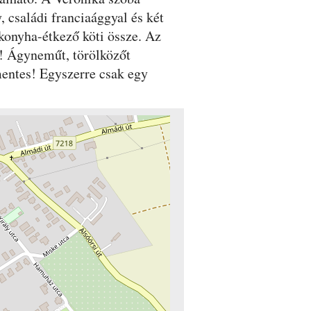
 családi franciaággyal és két
 konyha-étkező köti össze. Az
n! Ágyneműt, törölközőt
mentes! Egyszerre csak egy