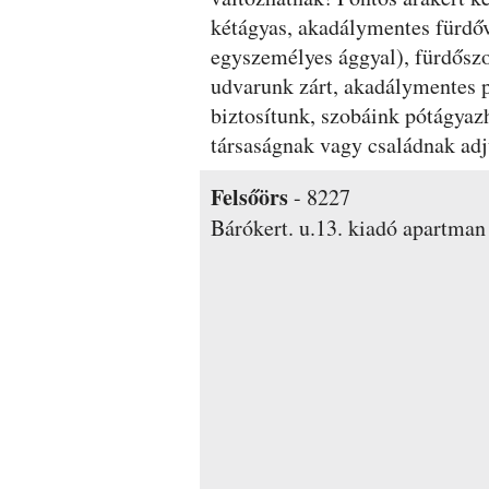
kétágyas, akadálymentes fürdőv
egyszemélyes ággyal), fürdőszob
udvarunk zárt, akadálymentes p
biztosítunk, szobáink pótágyaz
társaságnak vagy családnak adj
Felsőörs
-
8227
Bárókert. u.13.
kiadó apartman