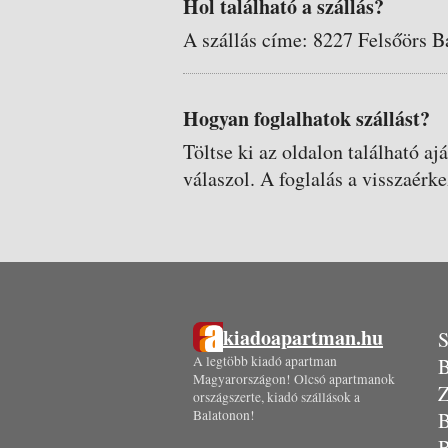
Hol található a szállás?
A szállás címe: 8227 Felsőörs B
Hogyan foglalhatok szállást?
Töltse ki az oldalon található aj
válaszol. A foglalás a visszaérke
kiadoapartman.hu
S
A legtöbb kiadó apartman
B
Magyarországon! Olcsó apartmanok
Z
országszerte, kiadó szállások a
Balatonon!
B
B