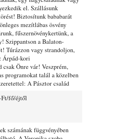
yezkedik el. Szállásunk
törést! Biztosítunk bababarát
lönleges mezítlábas ösvény
árunk, fűszernövénykertünk, a
ly! Szippantson a Balaton-
sét! Túrázzon vagy strandoljon,
z Árpád-kori
d csak Önre vár! Veszprém,
as programokat talál a közelben
etettel: A Pásztor család
Ft/fő/éjtől
dégek számának függvényében
lálható. A Veronika szoba