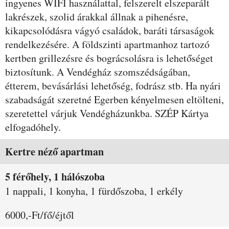
ingyenes WIFI használattal, felszerelt elszeparált
lakrészek, szolid árakkal állnak a pihenésre,
kikapcsolódásra vágyó családok, baráti társaságok
rendelkezésére. A földszinti apartmanhoz tartozó
kertben grillezésre és bográcsolásra is lehetőséget
biztosítunk. A Vendégház szomszédságában,
étterem, bevásárlási lehetőség, fodrász stb. Ha nyári
szabadságát szeretné Egerben kényelmesen eltölteni,
szeretettel várjuk Vendégházunkba. SZÉP Kártya
elfogadóhely.
Szobák és árak
Kertre néző apartman
5 férőhely, 1 hálószoba
1 nappali, 1 konyha, 1 fürdőszoba, 1 erkély
6000,-Ft/fő/éjtől