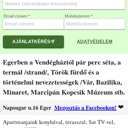
Email címem *
Mobilszámom *
AJÁNLATKÉRÉS
ADATVÉDELEM
Egerben a Vendégháztól pár perc séta, a
termál /strand/, Török fürdő és a
történelmi nevezetességek /Vár, Bazilika,
Minaret, Marcipán Kopcsik Múzeum stb.
❤️
Napsugar u.16 Eger
Megosztás a Facebookon!
Leírás
Apartmanjaink konyhával, terasszal, Sat TV-vel,