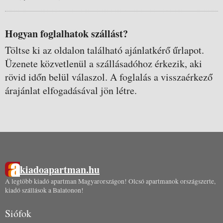
Hogyan foglalhatok szállást?
Töltse ki az oldalon található ajánlatkérő űrlapot.
Üzenete közvetlenül a szállásadóhoz érkezik, aki
rövid időn belül válaszol. A foglalás a visszaérkező
árajánlat elfogadásával jön létre.
kiadoapartman.hu
A legtöbb kiadó apartman Magyarországon! Olcsó apartmanok országszerte,
kiadó szállások a Balatonon!
Siófok