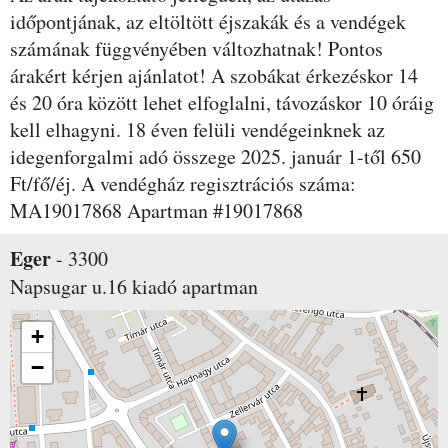
időpontjának, az eltöltött éjszakák és a vendégek
számának függvényében változhatnak! Pontos
árakért kérjen ajánlatot! A szobákat érkezéskor 14
és 20 óra között lehet elfoglalni, távozáskor 10 óráig
kell elhagyni. 18 éven felüli vendégeinknek az
idegenforgalmi adó összege 2025. január 1-től 650
Ft/fő/éj. A vendégház regisztrációs száma:
MA19017868 Apartman #19017868
Eger
-
3300
Napsugar u.16
kiadó apartman
+
−