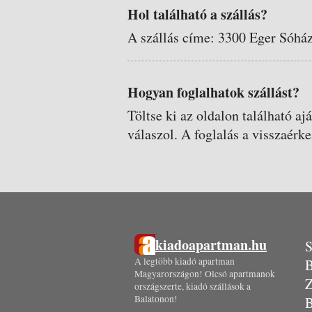
Hol található a szállás?
A szállás címe: 3300 Eger Sóház
Hogyan foglalhatok szállást?
Töltse ki az oldalon található aj
válaszol. A foglalás a visszaérke
kiadoapartman.hu
S
A legtöbb kiadó apartman
B
Magyarországon! Olcsó apartmanok
Z
országszerte, kiadó szállások a
Balatonon!
B