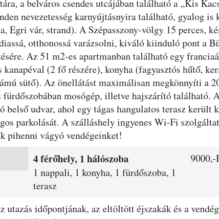
étára, a belváros csendes utcájában található a „Kis Ka
nden nevezetesség karnyújtásnyira található, gyalog is
a, Egri vár, strand). A Szépasszony-völgy 15 perces, ké
ádiassá, otthonossá varázsolni, kiváló kiinduló pont a 
zésére. Az 51 m2-es apartmanban található egy francia
s kanapéval (2 fő részére), konyha (fagyasztós hűtő, ker
lámú sütő). Az önellátást maximálisan megkönnyíti a 2
 fürdőszobában mosógép, illetve hajszárító található. A
 belső udvar, ahol egy tágas hangulatos terasz került kia
os parkolását. A szálláshely ingyenes Wi-Fi szolgáltat
uk pihenni vágyó vendégeinket!
4 férőhely, 1 hálószoba
9000,-F
1 nappali, 1 konyha, 1 fürdőszoba, 1
terasz
 az utazás időpontjának, az eltöltött éjszakák és a ven