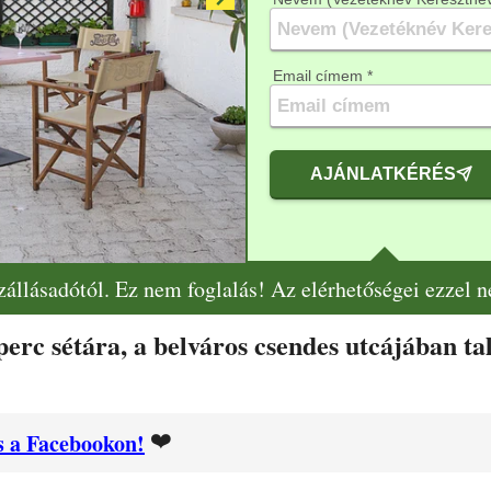
Email címem *
AJÁNLATKÉRÉS
szállásadótól. Ez nem foglalás! Az elérhetőségei ezzel 
 perc sétára, a belváros csendes utcájában t
❤️
 a Facebookon!