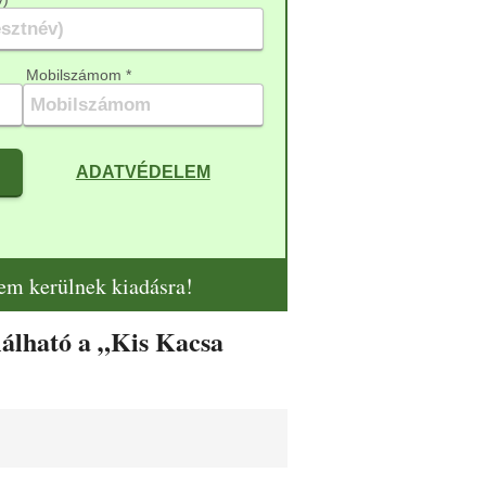
Mobilszámom *
ADATVÉDELEM
nem kerülnek kiadásra!
alálható a „Kis Kacsa