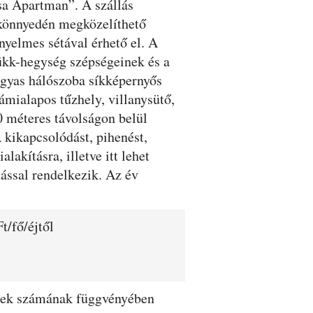
csa Apartman”. A szállás
 könnyedén megközelíthető
nyelmes sétával érhető el. A
Bükk-hegység szépségeinek és a
ágyas hálószoba síkképernyős
ámialapos tűzhely, villanysütő,
0 méteres távolságon belül
 kikapcsolódást, pihenést,
lakításra, illetve itt lehet
ással rendelkezik. Az év
t/fő/éjtől
dégek számának függvényében