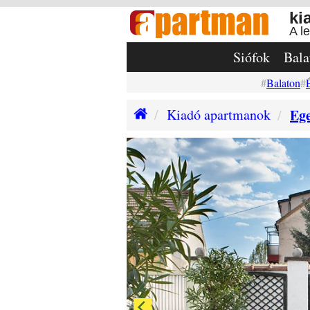
ki
A l
Siófok
Bala
Balaton
Kiadó apartmanok
Eg