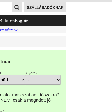
SZÁLLÁSADÓKNAK
Balatonboglár
rmálfürdők
artman
t
Gyerek
) *