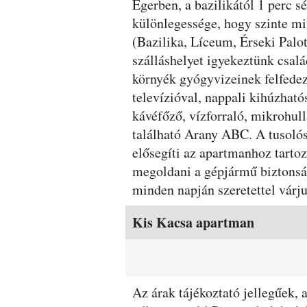
Leírás
Egerben, a bazilikától 1 perc s
különlegessége, hogy szinte mi
(Bazilika, Líceum, Érseki Palot
szálláshelyet igyekeztünk csal
környék gyógyvizeinek felfede
televízióval, nappali kihúzható
kávéfőző, vízforraló, mikrohul
található Arany ABC. A tusolós
elősegíti az apartmanhoz tartozó
megoldani a gépjármű biztonság
minden napján szeretettel várj
Szobák és árak
Kis Kacsa apartman
Az árak tájékoztató jellegűek,