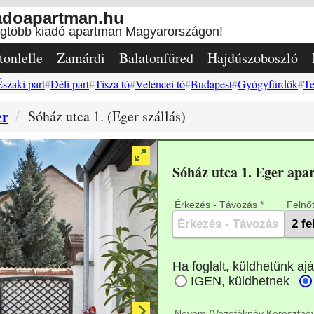
adoapartman.hu
egtöbb kiadó apartman Magyarországon!
tonlelle
Zamárdi
Balatonfüred
Hajdúszoboszló
Északi part
Déli part
Tisza tó
Velencei tó
Budapest
Gyógyfürdők
Te
er
Sóház utca 1. (Eger szállás)
Sóház utca 1. Eger ap
Érkezés - Távozás *
Felnőt
Nevem (Vezetéknév Keresztnév