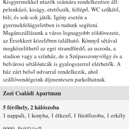
Kisgyermekkel utazók számára rendelkezésre áll:
pelenkázó, kiságy, etetőszék, fellépő, WC szűkítő,
bili, és sok-sok játék. Igény esetén a
gyermekfelügyeletben is tudunk segíteni.
Magánszállásunk a város legnagyobb zöldövezete,
az Érsekkert közelében található. Könnyű sétával
megközelíthető az egri strandfürdő, az uszoda, a
stadion vagy a színház, de a Szépasszonyvölgy és a
belvárosi sétálóutcák is gyalogszerrel elérhetők. A
ház zárt belső udvarral rendelkezik, ahol
szállóvendégeink díjmentesen parkolhatnak.
Szobák és árak
Zozi Családi Apartman
5 férőhely, 2 hálószoba
1 nappali, 1 konyha, 1 étkező, 1 fürdőszoba, 1 erkély
9000,-Ft/fő/éjtől