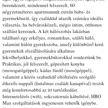
berendezett, mindennel felszerelt, 60
négyzetméteres apartmanunk extrán baba- és
gyermekbarát, így családdal utazók számára ideális
választás, ha belvárosközeli, mégis intim, otthonos
szállást keresnek. A két hálószobás lakásban
található egy erkélyes, romantikus, szülői háló,
valamint külön gyerekszoba, amely különböző korú
gyermekek elszállásolására alkalmas
fekvőhelyekkel, gyermekbútorokkal rendeztünk be.
Praktikus, jól felszerelt, gépesített konyha
(mosogatógéppel), kádas fürdő (mosógéppel),
valamint a közös szabadidő eltöltésére szolgáló
étkezős-nappali (hatalmas családi kanapéval) teszik
még komfortosabbá az itt tartózkodást.
Internetelérés (wifi), sokcsatornás kábeltévé, HBO
Max szolgáltatások ingyenesen vehetők igénybe.