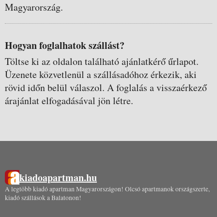
Magyarország.
Hogyan foglalhatok szállást?
Töltse ki az oldalon található ajánlatkérő űrlapot.
Üzenete közvetlenül a szállásadóhoz érkezik, aki
rövid időn belül válaszol. A foglalás a visszaérkező
árajánlat elfogadásával jön létre.
kiadoapartman.hu
A legtöbb kiadó apartman Magyarországon! Olcsó apartmanok országszerte,
kiadó szállások a Balatonon!