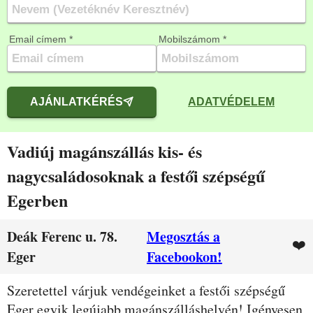
Email címem *
Mobilszámom *
AJÁNLATKÉRÉS
ADATVÉDELEM
Vadiúj magánszállás kis- és
nagycsaládosoknak a festői szépségű
Egerben
Deák Ferenc u. 78.
Megosztás a
❤️
Eger
Facebookon!
Leírás
Szeretettel várjuk vendégeinket a festői szépségű
Eger egyik legújabb magánszálláshelyén! Igényesen