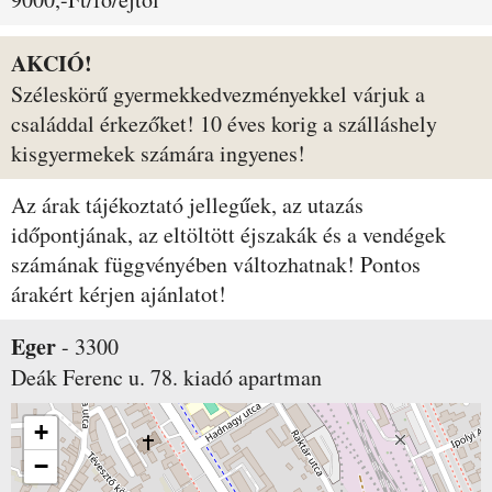
AKCIÓ!
Széleskörű gyermekkedvezményekkel várjuk a
családdal érkezőket! 10 éves korig a szálláshely
kisgyermekek számára ingyenes!
Az árak tájékoztató jellegűek, az utazás
időpontjának, az eltöltött éjszakák és a vendégek
számának függvényében változhatnak! Pontos
árakért kérjen ajánlatot!
Eger
-
3300
Deák Ferenc u. 78.
kiadó apartman
+
−