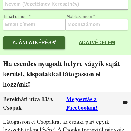
Email címem *
Mobilszámom *
AJÁNLATKÉRÉS
ADATVÉDELEM
Ha csendes nyugodt helyre vágyik saját
kerttel, kispatakkal látogasson el
hozzánk!
Berekháti utca 13/A
Megosztás a
❤️
Csopak
Facebookon!
Leírás
Látogasson el Csopakra, az északi part egyik
legszebb településére! A Csonka toronytól pár száz