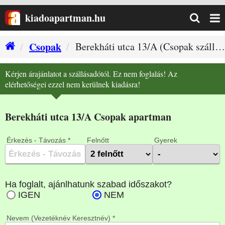
kiadoapartman.hu
Csopak
Berekháti utca 13/A (Csopak szállás)
Kérjen árajánlatot a szállásadótól. Ez nem foglalás! Az
elérhetőségei ezzel nem kerülnek kiadásra!
Berekháti utca 13/A Csopak apartman
Érkezés - Távozás *
Felnőtt
Gyerek
Nevem (Vezetéknév Keresztnév) *