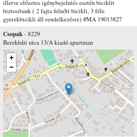
illetve előzetes igénybejelntés esetén biciklit
biztosítunk ( 2 fajta felnőtt bicikli, 3 féle
gyerekbicikli áll rendelkezésre) #MA 19013827
Csopak
-
8229
Berekháti utca 13/A
kiadó apartman
+
−