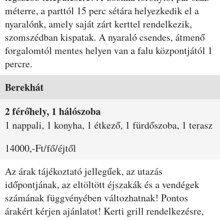
méterre, a parttól 15 perc sétára helyezkedik el a
nyaralónk, amely saját zárt kerttel rendelkezik,
szomszédban kispatak. A nyaraló csendes, átmenő
forgalomtól mentes helyen van a falu központjától 1
percre.
Szobák és árak
Berekhát
2 férőhely, 1 hálószoba
1 nappali, 1 konyha, 1 étkező, 1 fürdőszoba, 1 terasz
14000,-Ft/fő/éjtől
Az árak tájékoztató jellegűek, az utazás
időpontjának, az eltöltött éjszakák és a vendégek
számának függvényében változhatnak! Pontos
árakért kérjen ajánlatot! Kerti grill rendelkezésre,